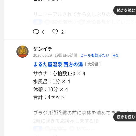
続きを読む
リニューアルされてから久しぶりのシティスパ
新しく出来た海サウナ？木の香りがしています^
男
85℃,90℃
27℃,15℃
気持ち良く入れました🤓
0
2
前からあるサウナも人が少なくて集中できて良か
ただ海サウナから20階の水風呂まで階段を降
ケンイチ
で登らないといけないので、ととのい動線はあ
2026.06.29
19回目の訪問
ビールも飲みたい
＋1
屋上階の炭酸泉の水温を水風呂並み（15℃）
まるた屋温泉 西方の湯
[ 大分県 ]
からあげ定食
☺️
サウナ：心拍数130 × 4
まぁサウナ室の人数が分散されて待ち時間や混
水風呂：1分 × 4
イオンウォーター
休憩：10分 × 4
合計：4セット
ブラジル🇧🇷戦の前に身体を清めてきました♪
続きを読む
2時に起きて応援📣します💪🏻
男
103℃
15℃