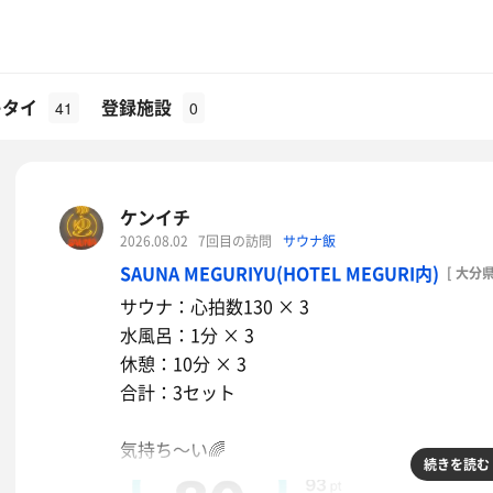
キタイ
登録施設
41
0
ケンイチ
2026.08.02
7回目の訪問
サウナ飯
SAUNA MEGURIYU(HOTEL MEGURI内)
[ 大分県
サウナ：心拍数130 × 3
水風呂：1分 × 3
休憩：10分 × 3
合計：3セット
気持ち〜い🌈
続きを読む