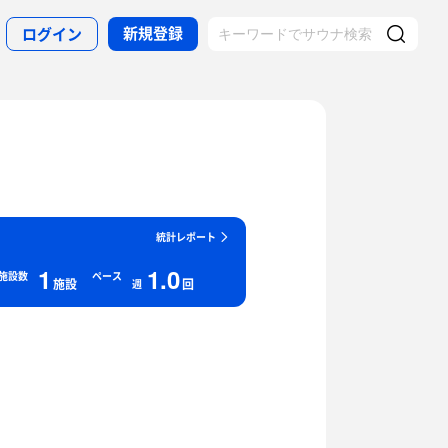
新規登録
ログイン
統計レポート
1
1.0
施設数
ペース
施設
回
週