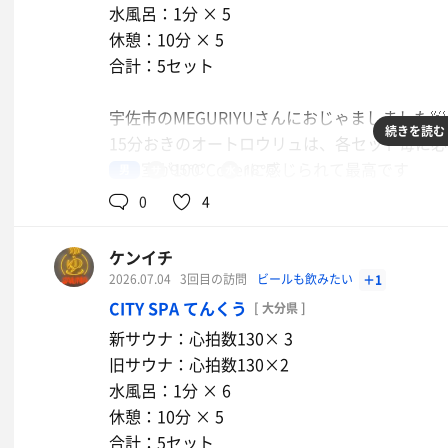
水風呂：1分 × 5
休憩：10分 × 5
合計：5セット
宇佐市のMEGURIYUさんにおじゃましました🧖
続きを読む
15分おきのオートロウリュは、各セット毎に必
のサ室が100℃overに感じられて最高です
男
95℃
18℃
0
4
モーニング ブレンド
コメダ珈琲って感じ
ケンイチ
ごぼう天ぶっかけうどん冷1.5ステー
2026.07.04
3回目の訪問
ビールも飲みたい
＋1
アクエリアス
キ丼セット
CITY SPA てんくう
[ 大分県 ]
サ活後は何でも旨し😕
新サウナ：心拍数130× 3
水
旧サウナ：心拍数130×2
水風呂：1分 × 6
アクエリアス
休憩：10分 × 5
合計：5セット