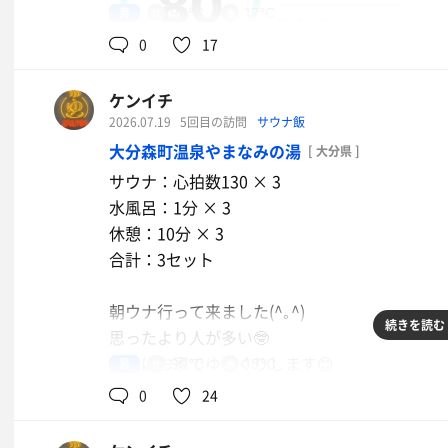
男
95℃
17℃
0
17
ケンイチ
2026.07.19
5回目の訪問
サウナ飯
大分森町温泉やまなみの湯
[ 大分県 ]
サウナ：心拍数130 × 3
水風呂：1分 × 3
休憩：10分 × 3
合計：3セット
朝ウナ行って来ました(^｡^)
続きを読む
思ったより人が多い🤓
今日はお家でゆっくりします😊
男
90℃
15℃
0
24