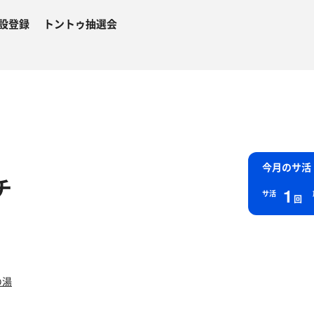
設登録
トントゥ抽選会
今月のサ活
チ
1
サ活
回
の湯