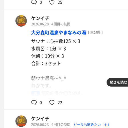
0
25
ケンイチ
2026.06.28
4回目の訪問
大分森町温泉やまなみの湯
[ 大分県 ]
サウナ：心拍数125 × 3
水風呂：1分 × 3
休憩：10分 × 3
合計：3セット
朝ウナ最高〜^_^
続きを読む
静かです。
集中出来て良かったです。
男
85℃
15℃
また朝ウナしよう😊
0
22
ポカリスウェット
ケンイチ
2026.06.23
9回目の訪問
ビールも飲みたい
＋1