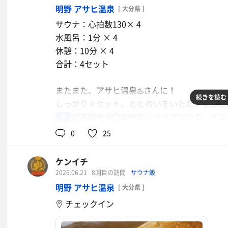
ぶっかけうどん 天ぷら達
明野 アサヒ温泉
[ 大分県 ]
うどん旨し！
サウナ：心拍数130× 4
水風呂：1分 × 4
帰ってビール🍺
休憩：10分 × 4
居酒屋料理
ポカリスウェット
合計：4セット
ドライ
またまた、アサヒ温泉♨️さんに！
続きを読む
しっかり４セット、ととのいをいただきました
イオンウォーター
私は外気浴を横になりたいタイプなので、イン
男
78℃
16℃
けどなぁ🤭
0
25
ケンイチ
2026.06.21
8回目の訪問
サウナ飯
明野 アサヒ温泉
[ 大分県 ]
チェックイン