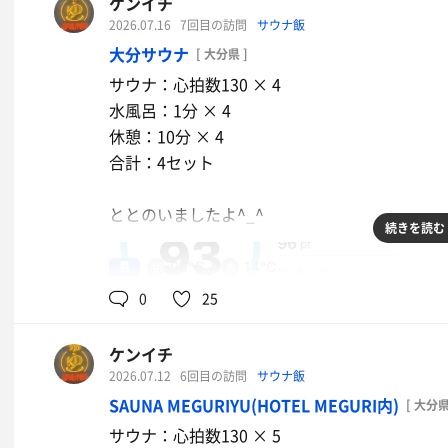
ケンイチ
ロースとヒレの合い盛りかつ膳
2026.07.16
7回目の訪問
サウナ飯
大分サウナ
[ 大分県 ]
イオンウォーター
サウナ：心拍数130 × 4
水風呂：1分 × 4
休憩：10分 × 4
合計：4セット
ととのいましたよ^_^
続きを読む
男
90℃
14℃
0
25
ケンイチ
2026.07.12
6回目の訪問
サウナ飯
SAUNA MEGURIYU(HOTEL MEGURI内)
[ 大分県
サウナ：心拍数130 × 5