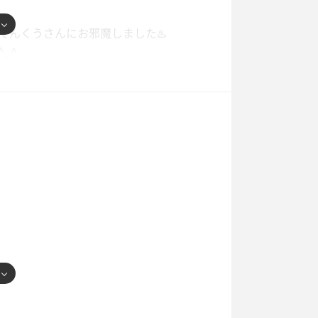
てんくうさんにお邪魔しました♨️
_^
ったです^_^
りて、また外気浴をするために屋上階ま
まりよろしくないかなぁ🥲
くらいにしてくれるとありがたいですね
雑を解消できたので良きです！