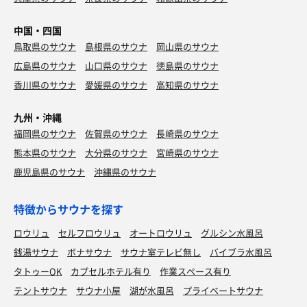
中国・四国
鳥取県のサウナ
島根県のサウナ
岡山県のサウナ
広島県のサウナ
山口県のサウナ
徳島県のサウナ
香川県のサウナ
愛媛県のサウナ
高知県のサウナ
九州・沖縄
福岡県のサウナ
佐賀県のサウナ
長崎県のサウナ
熊本県のサウナ
大分県のサウナ
宮崎県のサウナ
鹿児島県のサウナ
沖縄県のサウナ
特徴からサウナを探す
ロウリュ
セルフロウリュ
オートロウリュ
グルシン水風呂
銭湯サウナ
ボナサウナ
サウナ室テレビ無し
バイブラ水風呂
タトゥーOK
カプセルホテル有り
作業スペース有り
テントサウナ
サウナ小屋
湖が水風呂
プライベートサウナ