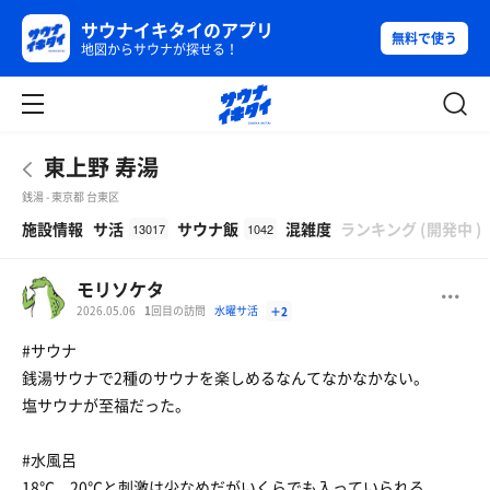
サウナイキタイのアプリ
無料で使う
地図からサウナが探せる！
東上野 寿湯
銭湯 - 東京都 台東区
β
施設情報
サ活
サウナ飯
混雑度
ランキング
(
開発中
)
13017
1042
モリソケタ
2026.05.06
1
回目の訪問
水曜サ活
＋2
#サウナ
銭湯サウナで2種のサウナを楽しめるなんてなかなかない。
塩サウナが至福だった。
#水風呂
18℃、20℃と刺激は少なめだがいくらでも入っていられる