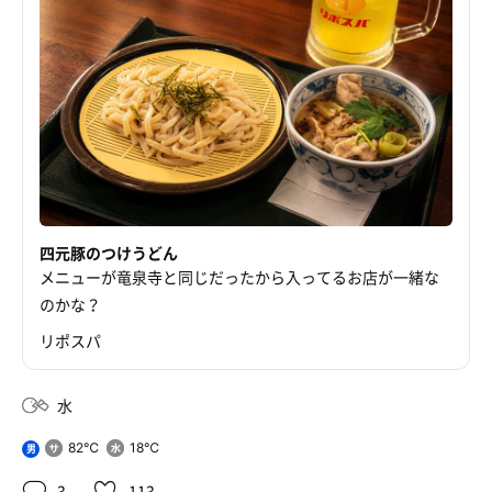
四元豚のつけうどん
メニューが竜泉寺と同じだったから入ってるお店が一緒な
のかな？
リポスパ
水
82℃
18℃
男
3
113