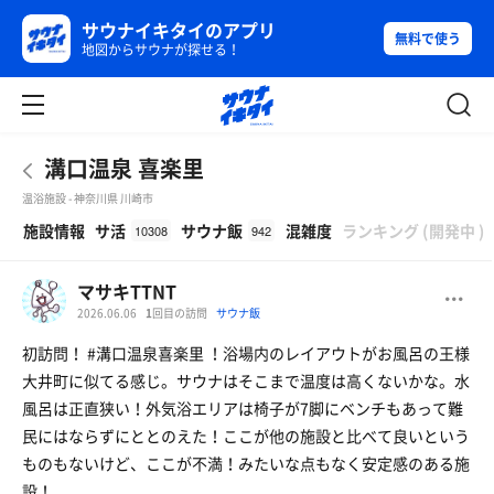
サウナイキタイのアプリ
無料で使う
地図からサウナが探せる！
溝口温泉 喜楽里
温浴施設 - 神奈川県 川崎市
β
施設情報
サ活
サウナ飯
混雑度
ランキング
(
開発中
)
10308
942
マサキTTNT
2026.06.06
1
回目の訪問
サウナ飯
初訪問！ #溝口温泉喜楽里 ！浴場内のレイアウトがお風呂の王様
大井町に似てる感じ。サウナはそこまで温度は高くないかな。水
風呂は正直狭い！外気浴エリアは椅子が7脚にベンチもあって難
民にはならずにととのえた！ここが他の施設と比べて良いという
ものもないけど、ここが不満！みたいな点もなく安定感のある施
設！