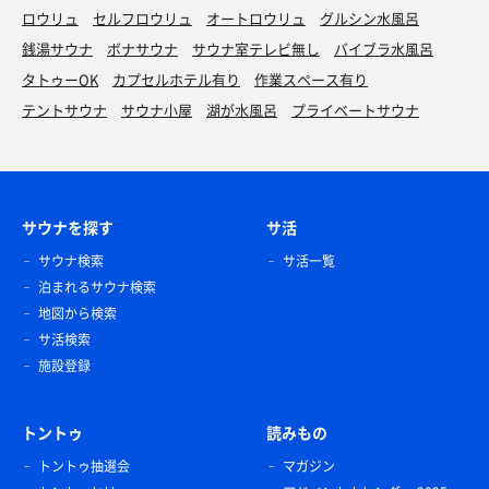
ロウリュ
セルフロウリュ
オートロウリュ
グルシン水風呂
銭湯サウナ
ボナサウナ
サウナ室テレビ無し
バイブラ水風呂
タトゥーOK
カプセルホテル有り
作業スペース有り
テントサウナ
サウナ小屋
湖が水風呂
プライベートサウナ
サウナを探す
サ活
サウナ検索
サ活一覧
泊まれるサウナ検索
地図から検索
サ活検索
施設登録
トントゥ
読みもの
トントゥ抽選会
マガジン