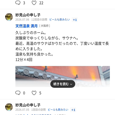
3
22
妙見山の申し子
2026.07.06
12回目の訪問
ビールも飲みたい
＋1
天然温泉 満月
[ 大阪府 ]
グラス小
久しぶりのホーム。
炭酸泉でゆっくりしながら、サウナへ。
最近、高温のサウナばかりだったので、丁度いい温度で長
めに入りました。
温泉も気持ち良かった。
12分×4回
続きを読む
0
5
妙見山の申し子
2026.07.05
1回目の訪問
ビールも飲みたい
＋1
サッポロ黒ラベル 小瓶