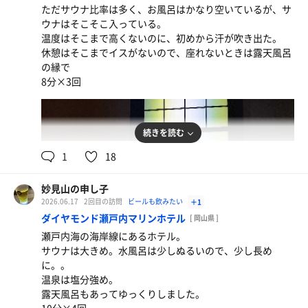
ただサウナ比率は多く、お風呂はかなり空いているが、サ
ウナはそこそこ入っている。
温度はそこまで高くないのに、初めから汗が吹き出た。
休憩はそこまでイスがないので、座れないときは露天風呂
の縁で
8分×3回
続きを読む
1
18
妙見山の申し子
2026.06.17
2回目の訪問
ビールも飲みたい
＋1
ダイヤモンド瀬戸内マリンホテル
[ 岡山県 ]
瀬戸内海の海岸線にあるホテル。
サウナは大きめ。水風呂は少しぬるいので、少し長め
サントリー生ビール
に。。
料理がどれもおいしかった
温泉は塩分強め。
露天風呂もあってゆっくりしました。