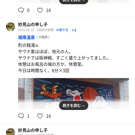
0
16
妙見山の申し子
2026.06.10
3回目の訪問
水曜サ活
＋2
城南温泉
[ 大阪府 ]
町の銭湯♨️
サウナ客はほぼ、地元の人。
サウナでは阪神戦、すごく盛り上がってました。
休憩はお風呂の端の方か、休憩室。
今日は時間なく、8分×3回
焼売定食
一番搾り生ビール
続きを読む
1
16
妙見山の申し子