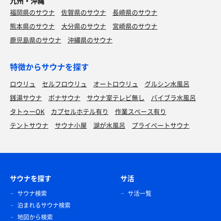
九州・沖縄
福岡県のサウナ
佐賀県のサウナ
長崎県のサウナ
熊本県のサウナ
大分県のサウナ
宮崎県のサウナ
鹿児島県のサウナ
沖縄県のサウナ
特徴からサウナを探す
ロウリュ
セルフロウリュ
オートロウリュ
グルシン水風呂
銭湯サウナ
ボナサウナ
サウナ室テレビ無し
バイブラ水風呂
タトゥーOK
カプセルホテル有り
作業スペース有り
テントサウナ
サウナ小屋
湖が水風呂
プライベートサウナ
サウナを探す
サ活
サウナ検索
サ活一覧
泊まれるサウナ検索
地図から検索