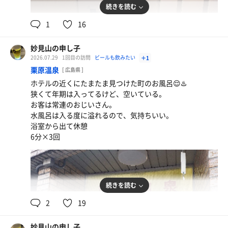
続きを読む
1
16
妙見山の申し子
2026.07.29
1回目の訪問
ビールも飲みたい
＋1
栗原温泉
[ 広島県 ]
ホテルの近くにたまたま見つけた町のお風呂😌♨️
狭くて年期は入ってるけど、空いている。
お客は常連のおじいさん。
水風呂は入る度に溢れるので、気持ちいい。
浴室から出て休憩
6分×3回
続きを読む
2
19
妙見山の申し子