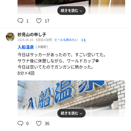
続きを読む
1
17
妙見山の申し子
2026.06.26
5回目の訪問
ビールも飲みたい
＋1
入船温泉
[ 大阪府 ]
岡山生ビール
今日はサッカーがあったので、すごい空いてた。
少し高いけど
サウナ後に休憩しながら、ワールドカッブ⚽️
今日は空いてたのでガンガンに熱かった。
8分×4回
続きを読む
0
36