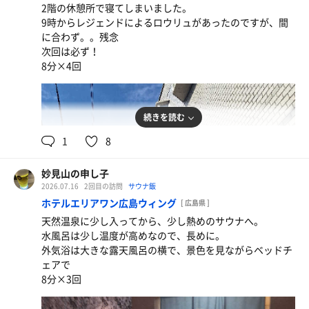
2階の休憩所で寝てしまいました。
9時からレジェンドによるロウリュがあったのですが、間
に合わず。。残念
次回は必ず！
8分×4回
続きを読む
1
8
妙見山の申し子
アサヒスーパードライ
2026.07.16
2回目の訪問
サウナ飯
ホテルで食事するとドリンク券が付いてきた🍺
ホテルエリアワン広島ウィング
[ 広島県 ]
アサヒビール(アベノミンミン)
天然温泉に少し入ってから、少し熱めのサウナへ。
水風呂は少し温度が高めなので、長めに。
外気浴は大きな露天風呂の横で、景色を見ながらベッドチ
ェアで
8分×3回