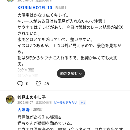
2026.06.08
5回目の訪問
サントリー生ビール
KEIRIN HOTEL 10
[ 岡山県 ]
大浴場はかなり広くキレイ。
✳️レースがある日はお風呂が入れないので注意！
サウナではテレビがあり、今日は競輪のレース結果が放送
されていた。
水風呂はとても冷えていて、整いやすい。
イスは2つあるが、１つは外が見えるので、景色を見なが
ら。
朝は5時からサウナに入れるので、出発が早くても大丈
夫。
8分×3回
続きを読む
朝6分×2回
0
45
妙見山の申し子
2026.06.07
1回目の訪問
ビールも飲みたい
＋1
大津湯
[ 滋賀県 ]
黒生
雰囲気がある町の銭湯♨️
ジョッキがキンキンに冷えている
猫ちゃんが番頭を勤めている。
サウナは温度高めで、向かい合うタイプ。サウナを出てす