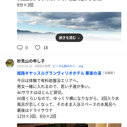
8分×3回
続きを読む
0
18
妙見山の申し子
2026.06.28
4回目の訪問
ビールも飲みたい
＋1
姫路キヤッスルグランヴィリオホテル 華楽の湯
[ 兵庫県 ]
ハートランド
今日は体験で有料岩盤浴エリアへ。
男女一緒に入れるので、若い子達が多い。
ikiサウナはほとんど貸切。
60度くらいなので、ゆっくり横になりながら、3回入り水
風呂が恋しくなって、そのまま入浴スペースの水風呂へ
最後はドライサウナ
12分×3回、8分×2回