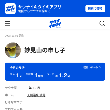
サウナイキタイのアプリ
無料で使う
地図からサウナが探せる！
2025.10.01 登録
妙見山の申し子
統計レポート
今月のサ活
1
1
1.2
サ活
施設数
ペース
回
施設
週
回
サウナ歴
1年 1ヶ月
ホーム
天然温泉 満月
好きなサウナ
プロフィール