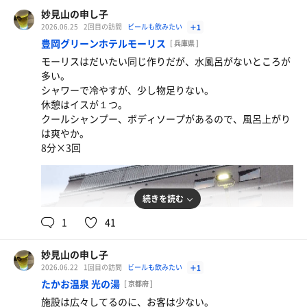
妙見山の申し子
2026.06.25
2回目の訪問
ビールも飲みたい
＋1
豊岡グリーンホテルモーリス
[ 兵庫県 ]
モーリスはだいたい同じ作りだが、水風呂がないところが
多い。
キリン一番搾り
シャワーで冷やすが、少し物足りない。
休憩はイスが１つ。
クールシャンプー、ボディソープがあるので、風呂上がり
は爽やか。
8分×3回
続きを読む
1
41
妙見山の申し子
2026.06.22
1回目の訪問
ビールも飲みたい
＋1
サッポロ黒ラベル★
たかお温泉 光の湯
[ 京都府 ]
施設は広々してるのに、お客は少ない。