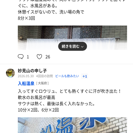
ぐに、水風呂がある。
休憩イスがないので、洗い場の角で
8分×3回
続きを読む
1
26
妙見山の申し子
2026.05.30
4回目の訪問
ビールも飲みたい
＋1
入船温泉
[ 大阪府 ]
入ってすぐロウリュ、とても熱くすぐに汗が吹き出た！
軟水のお風呂が最高
サウナは熱く、最後は長く入れなかった。
10分×2回、6分×2回