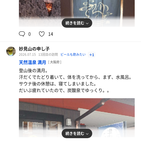
続きを読む
0
14
妙見山の申し子
2026.07.15
13回目の訪問
ビールも飲みたい
＋1
天然温泉 満月
[ 大阪府 ]
登山後の満月。
汗だくでたどり着いて、体を洗ってから、まず、水風呂。
サッポロ黒ラベル★
サウナ後の休憩は、寝てしまいました。
だいぶ疲れていたので、炭酸泉でゆっくり。。
続きを読む