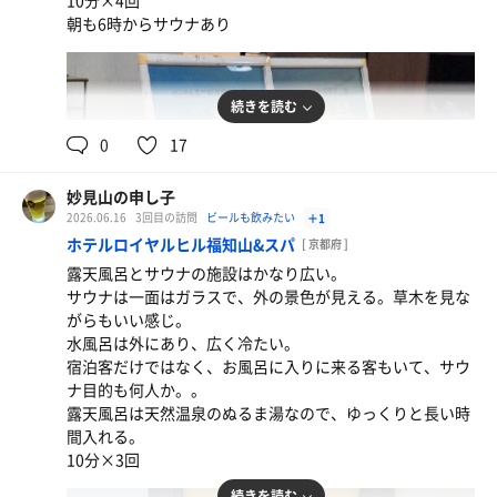
10分×4回
朝も6時からサウナあり
続きを読む
0
17
妙見山の申し子
2026.06.16
3回目の訪問
ビールも飲みたい
＋1
ホテルロイヤルヒル福知山&スパ
[ 京都府 ]
露天風呂とサウナの施設はかなり広い。
サウナは一面はガラスで、外の景色が見える。草木を見な
アサヒスーパードライ
がらもいい感じ。
水風呂は外にあり、広く冷たい。
宿泊客だけではなく、お風呂に入りに来る客もいて、サウ
ナ目的も何人か。。
露天風呂は天然温泉のぬるま湯なので、ゆっくりと長い時
間入れる。
10分×3回
続きを読む