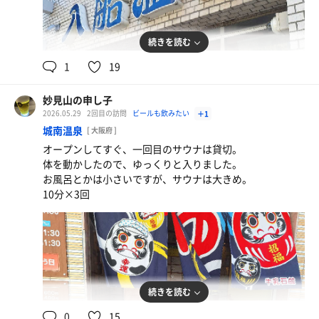
続きを読む
1
19
妙見山の申し子
2026.05.29
2回目の訪問
ビールも飲みたい
＋1
城南温泉
[ 大阪府 ]
オープンしてすぐ、一回目のサウナは貸切。
体を動かしたので、ゆっくりと入りました。
焼き鳥
お風呂とかは小さいですが、サウナは大きめ。
10分×3回
金麦メガ
水
続きを読む
0
15