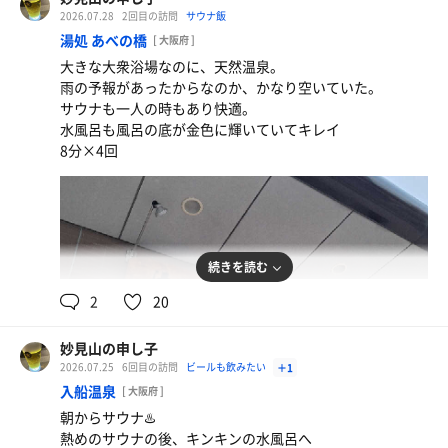
2026.07.28
2回目の訪問
サウナ飯
湯処 あべの橋
[ 大阪府 ]
大きな大衆浴場なのに、天然温泉。
雨の予報があったからなのか、かなり空いていた。
ホテルの無料冷麺
サウナも一人の時もあり快適。
水風呂も風呂の底が金色に輝いていてキレイ
ホテルのサッポロビール
8分×4回
続きを読む
2
20
妙見山の申し子
2026.07.25
6回目の訪問
ビールも飲みたい
＋1
入船温泉
[ 大阪府 ]
朝からサウナ♨️
熱めのサウナの後、キンキンの水風呂へ