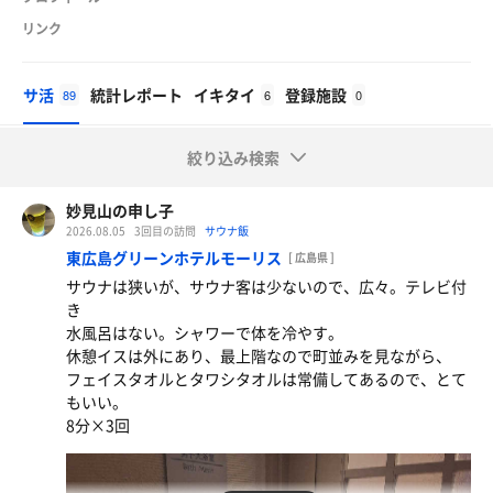
リンク
サ活
統計レポート
イキタイ
登録施設
89
6
0
絞り込み検索
妙見山の申し子
2026.08.05
3回目の訪問
サウナ飯
東広島グリーンホテルモーリス
[ 広島県 ]
サウナは狭いが、サウナ客は少ないので、広々。テレビ付
き
水風呂はない。シャワーで体を冷やす。
休憩イスは外にあり、最上階なので町並みを見ながら、
フェイスタオルとタワシタオルは常備してあるので、とて
もいい。
8分×3回