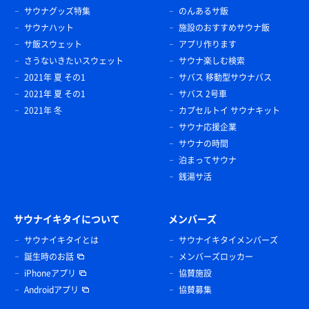
サウナグッズ特集
のんあるサ飯
サウナハット
施設のおすすめサウナ飯
サ飯スウェット
アプリ作ります
さうないきたいスウェット
サウナ楽しむ検索
2021年 夏 その1
サバス 移動型サウナバス
2021年 夏 その1
サバス 2号車
2021年 冬
カプセルトイ サウナキット
サウナ応援企業
サウナの時間
泊まってサウナ
銭湯サ活
サウナイキタイについて
メンバーズ
サウナイキタイとは
サウナイキタイメンバーズ
誕生時のお話
メンバーズロッカー
iPhoneアプリ
協賛施設
Androidアプリ
協賛募集