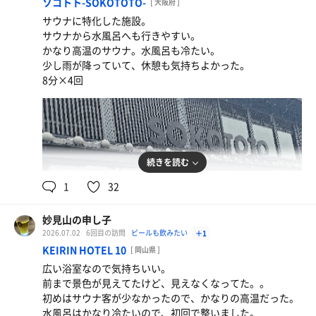
ソコトト-SOKOTOTO-
[ 大阪府 ]
サウナに特化した施設。
サウナから水風呂へも行きやすい。
かなり高温のサウナ。水風呂も冷たい。
少し雨が降っていて、休憩も気持ちよかった。
8分×4回
続きを読む
1
32
妙見山の申し子
2026.07.02
6回目の訪問
ビールも飲みたい
＋1
KEIRIN HOTEL 10
[ 岡山県 ]
広い浴室なので気持ちいい。
サッポロ黒ラベル 小瓶
前まで景色が見えてたけど、見えなくなってた。。
初めはサウナ客が少なかったので、かなりの高温だった。
水風呂はかなり冷たいので、初回で整いました。