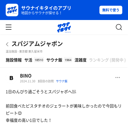
サウナイキタイのアプリ
無料で使う
地図からサウナが探せる！
スパジアムジャポン
温浴施設 - 東京都 東久留米市
β
施設情報
サ活
サウナ飯
混雑度
ランキング
(
開発中
)
18510
1964
BINO
2024.11.30
3
回目の訪問
サウナ飯
1日のんびり過ごそうとスパジャポへ🧖
前回食べたピスタチオのジェラートが美味しかったので今回もリ
ピート😌
幸福度の高い1日でした！