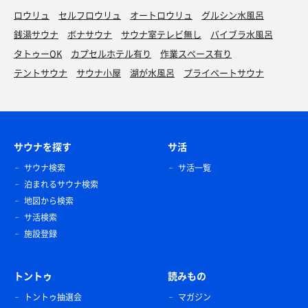
ロウリュ
セルフロウリュ
オートロウリュ
グルシン水風呂
銭湯サウナ
ボナサウナ
サウナ室テレビ無し
バイブラ水風呂
タトゥーOK
カプセルホテル有り
作業スペース有り
テントサウナ
サウナ小屋
湖が水風呂
プライベートサウナ
サウナを探す
サ活
サウナ検索
サ活一覧
泊まれるサウナ検索
地図から検索
サ活検索
施設登録
トントゥ
読みもの
トントゥ抽選会
マガジン