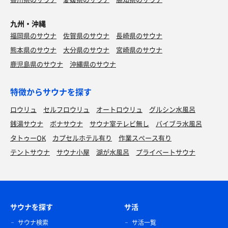
九州・沖縄
福岡県のサウナ
佐賀県のサウナ
長崎県のサウナ
熊本県のサウナ
大分県のサウナ
宮崎県のサウナ
鹿児島県のサウナ
沖縄県のサウナ
特徴からサウナを探す
ロウリュ
セルフロウリュ
オートロウリュ
グルシン水風呂
銭湯サウナ
ボナサウナ
サウナ室テレビ無し
バイブラ水風呂
タトゥーOK
カプセルホテル有り
作業スペース有り
テントサウナ
サウナ小屋
湖が水風呂
プライベートサウナ
サウナを探す
サ活
サウナ検索
サ活一覧