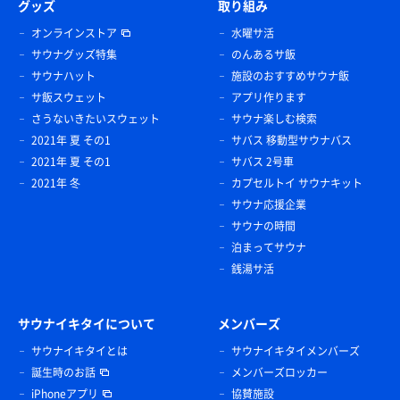
グッズ
取り組み
オンラインストア
水曜サ活
サウナグッズ特集
のんあるサ飯
サウナハット
施設のおすすめサウナ飯
サ飯スウェット
アプリ作ります
さうないきたいスウェット
サウナ楽しむ検索
2021年 夏 その1
サバス 移動型サウナバス
2021年 夏 その1
サバス 2号車
2021年 冬
カプセルトイ サウナキット
サウナ応援企業
サウナの時間
泊まってサウナ
銭湯サ活
サウナイキタイについて
メンバーズ
サウナイキタイとは
サウナイキタイメンバーズ
誕生時のお話
メンバーズロッカー
iPhoneアプリ
協賛施設