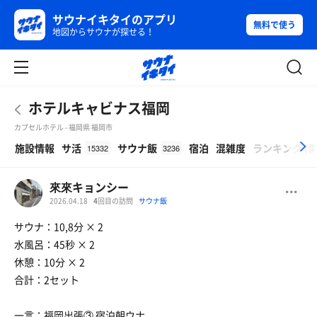
サウナイキタイのアプリ
無料で使う
地図からサウナが探せる！
ホテルキャビナス福岡
カプセルホテル - 福岡県 福岡市
β
施設情報
サ活
サウナ飯
宿泊
混雑度
ランキング
(
15332
3236
來來キョンシー
2026.04.18
4
回目の訪問
サウナ飯
サウナ：10,8分 × 2
水風呂：45秒 × 2
休憩：10分 × 2
合計：2セット
一言：福岡出張③ 宿泊朝ウナ