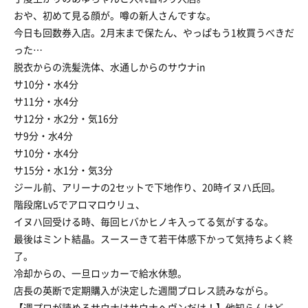
おや、初めて見る顔が。噂の新人さんですな。
今日も回数券入店。2月末まで保たん、やっぱもう1枚買うべきだ
った…
脱衣からの洗髪洗体、水通しからのサウナin
サ10分・水4分
サ11分・水4分
サ12分・水2分・気16分
サ9分・水4分
サ10分・水4分
サ15分・水1分・気3分
ジール前、アリーナの2セットで下地作り、20時イヌハ氏回。
階段席Lv5でアロマロウリュ、
イヌハ回受ける時、毎回ヒバかヒノキ入ってる気がするな。
最後はミント結晶。スースーきて若干体感下かって気持ちよく終
了。
冷却からの、一旦ロッカーで給水休憩。
店長の英断で定期購入が決定した週間プロレス読みながら。
【週プロが読めるサウナはサウナヘヴンだけ！】他知らんけど。