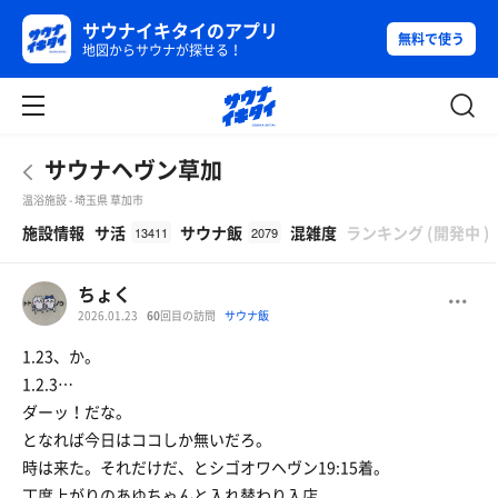
サウナイキタイのアプリ
無料で使う
地図からサウナが探せる！
サウナヘヴン草加
温浴施設 - 埼玉県 草加市
β
施設情報
サ活
サウナ飯
混雑度
ランキング
(
開発中
)
13411
2079
ちょく
2026.01.23
60
回目の訪問
サウナ飯
1.23、か。
1.2.3…
ダーッ！だな。
となれば今日はココしか無いだろ。
時は来た。それだけだ、とシゴオワヘヴン19:15着。
丁度上がりのあゆちゃんと入れ替わり入店。