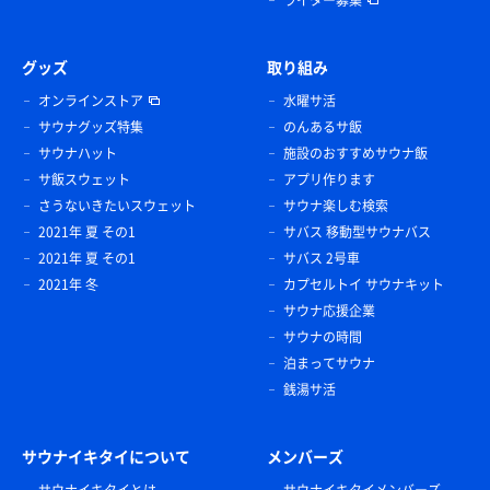
ライター募集
グッズ
取り組み
オンラインストア
水曜サ活
サウナグッズ特集
のんあるサ飯
サウナハット
施設のおすすめサウナ飯
サ飯スウェット
アプリ作ります
さうないきたいスウェット
サウナ楽しむ検索
2021年 夏 その1
サバス 移動型サウナバス
2021年 夏 その1
サバス 2号車
2021年 冬
カプセルトイ サウナキット
サウナ応援企業
サウナの時間
泊まってサウナ
銭湯サ活
サウナイキタイについて
メンバーズ