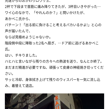
完遂からのおかわりロウリュ、
2杯で下段まで首筋に痛み降りてきたが、3杯目いきやがった…
ワイ心のなかで、「やれんのか？」と問いかけたが、
あかべこ氏から、
バチーン！「出る前に負けること考えるバカいるかよ!」と心の
声が届いたんで、
ならば見極めようじゃないか。
階段側中段に陣取った2名へ扇ぎ、…ドア前に逃げるあかべこ
氏。
はい、チキりました。
ハヒハヒ言いながら残りの方々への熱波を送り、なんとか終了。
まだまだ精進が必要ですね、頑張って皮膚の神経焼き切ってくだ
さい。
サッと冷却、身体拭き上げて残りのウィスパーを一気に流し込
み、着替えて退店。