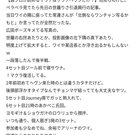
ペラペラ見てたら先日の世羅りさ引退興行の記事。
当日ワイの隣に座ってた常連さんが「北側ならワンチャン写るか
もと」か言ってたが全然だったな。
広田ポーズキメてる写真の、
世羅の右脛あたりとか、投影画像の左下隅の真下あたり、
明度上げて拡大すると、ワイや某店長とか浮き出るかもしんない
ｗ
一段落したんで後半戦、
4セット目ジール前で寝サウナ。
！マクラ復活してる。
2年前初めてヘヴン来た時のとは違うカタチだけど。
後頭部浮かすタイプなんでチョンマゲ結ってても大丈夫なヤツ。
5セット目Journey席でガッと熱入れて、
6セット目21時のあかべこ氏回。
ヨモギ汁＆ショウガ汁のロウリュから撹拌、
いつも通り、個人扇ぎ3発の3セット。
参加者も少なめでね、余裕でアリーナのワイ。