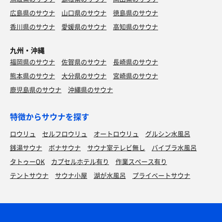
広島県のサウナ
山口県のサウナ
徳島県のサウナ
香川県のサウナ
愛媛県のサウナ
高知県のサウナ
九州・沖縄
福岡県のサウナ
佐賀県のサウナ
長崎県のサウナ
熊本県のサウナ
大分県のサウナ
宮崎県のサウナ
鹿児島県のサウナ
沖縄県のサウナ
特徴からサウナを探す
ロウリュ
セルフロウリュ
オートロウリュ
グルシン水風呂
銭湯サウナ
ボナサウナ
サウナ室テレビ無し
バイブラ水風呂
タトゥーOK
カプセルホテル有り
作業スペース有り
テントサウナ
サウナ小屋
湖が水風呂
プライベートサウナ