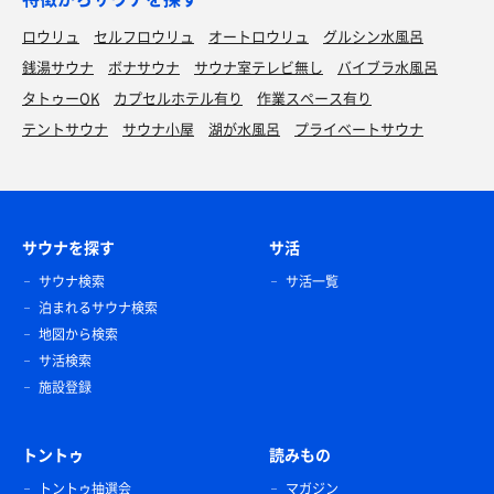
ロウリュ
セルフロウリュ
オートロウリュ
グルシン水風呂
銭湯サウナ
ボナサウナ
サウナ室テレビ無し
バイブラ水風呂
タトゥーOK
カプセルホテル有り
作業スペース有り
テントサウナ
サウナ小屋
湖が水風呂
プライベートサウナ
サウナを探す
サ活
サウナ検索
サ活一覧
泊まれるサウナ検索
地図から検索
サ活検索
施設登録
トントゥ
読みもの
トントゥ抽選会
マガジン