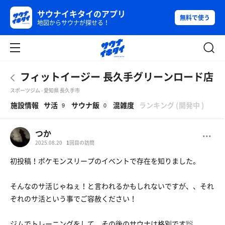
サウナイキタイのアプリ
無料で使う
地図からサウナが探せる！
フィットイージー 長久手グリーンロード店
スポーツジム - 愛知県 長久手市
β
施設情報
サ活
サウナ飯
混雑度
ランキング
(
開発中
)
9
0
つか
2025.08.20
1
回目の訪問
初投稿！ポケモンスリープのイベントで存在を知りました。
そんなのサ活じゃねぇ！と言われるかもしれないですが、、それ
ぞれのサ活という事でご容赦ください！
ジムでトレーニングをして、その後のサウナは格別です🧖