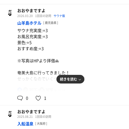
・標準温度高めのサウナ
「護摩業」「火の輪くぐり」「釜茹で地獄」をイメージし
の可能性もあります。笑
・広くて、プラネタリウム風のととのいスペース◎
てもらえたら大体合ってると思います。
おおやまですよ
・ロウリュあり
いやーすごかった。その後の水風呂の気持ち良さったらな
2026.03.20
1回目の訪問
サウナ飯
ただ朝のアウフグースも含めこの待ち時間に1曲費やすこ
・オロポあり
いです。
山羊島ホテル
ともあったのは笑ってしまった。
[ 鹿児島県 ]
・店内もお風呂場も綺麗で清潔感あり
サウナ充実度:⭐️3
etc...書き出せばキリがない！
2,3ヶ月ぶりのクッカでしたが大満足！
サウナ室はこのアウフグースを受けられる「KUU」の他
お風呂充実度:⭐️3
本当に・・・近くに出来て欲しい！！笑
に、クナイプができる「ZEN」もあり、アウフグースなし
景色:⭐️5
これからも街のみんなをあっためてくれ〜〜という気持ち
でも楽しめそう。(ここのロウリュの香り良すぎた)
おすすめ度:⭐️3
でいっぱいです。
朝はパンケーキとインスタントコーヒーも付いてきて嬉し
※写真はHPより拝借🙏
いサービス。
この立地、このサウナのクオリティで5000円は安すぎ！
奄美大島に行ってきました！
皆さんもおのぼりさんの際は是非。
せっかくなのでいくつかレポします◎
続きを読む
55℃
19℃
男
宿泊した山羊島ホテルには
ホテル併設のサウナがありました🧖‍♀️
0
1
内装含め「ザ・ホテルの中にあるお風呂」って感じですが
おおやまですよ
ミストサウナなのは珍しいかも？
2025.08.21
1回目の訪問
公式HPによると温度は42℃〜とのことですが
入船温泉
[ 大阪府 ]
温度計は55℃になっていて笑、高い分にはありがたい！