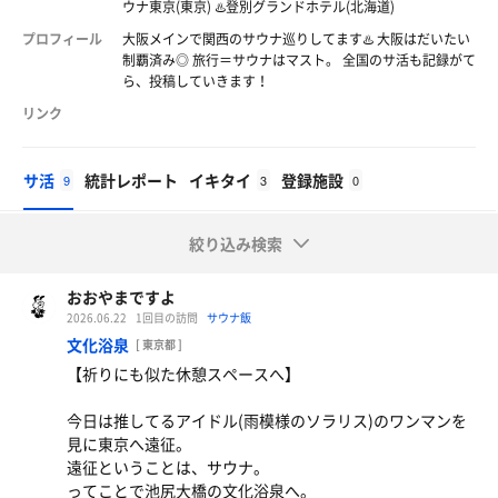
ウナ東京(東京) ♨️登別グランドホテル(北海道)
プロフィール
大阪メインで関西のサウナ巡りしてます♨️ 大阪はだいたい
制覇済み◎ 旅行＝サウナはマスト。 全国のサ活も記録がて
ら、投稿していきます！
リンク
サ活
統計レポート
イキタイ
登録施設
9
3
0
絞り込み検索
おおやまですよ
2026.06.22
1回目の訪問
サウナ飯
文化浴泉
[ 東京都 ]
【祈りにも似た休憩スペースへ】
今日は推してるアイドル(雨模様のソラリス)のワンマンを
見に東京へ遠征。
遠征ということは、サウナ。
ってことで池尻大橋の文化浴泉へ。