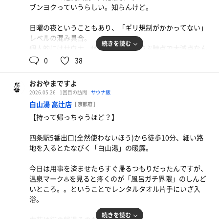
ブンヨクっていうらしい。知らんけど。
日曜の夜ということもあり、「ギリ規制がかかってない」
レベルの混み具合。
続きを読む
個人的にはサウナ、休憩スペースに並ぶ時点で大減点なん
ですが、これは前回の品川サウナもそう、なんでもう仕方
0
38
ないことなのかと。。
(逆にいうと大阪の銭湯の多さと、広さにありがたみを感
おおやまですよ
じます。)
2026.05.26
1回目の訪問
サウナ飯
白山湯 高辻店
[ 京都府 ]
サウナの温度/湿度は個人的にめっちゃ好み！
【持って帰っちゃうほど？】
上段で12分、滝汗流してキンキンの水風呂へ！
四条駅5番出口(全然使わないほう)から徒歩10分、細い路
で、前述のように休憩スペースは3分ほど並んで入室。
地を入るとたなびく「白山湯」の暖簾。
部屋の前方に白い棒状の照明(でかいテトリス)が設置され
ていて、暗さも相まって雰囲気はさながら教会みたいでし
今日は用事を済ませたらすぐ帰るつもりだったんですが、
た。
温泉マーク♨️を見ると疼くのが「風呂ガチ界隈」のしんど
まぁ確かに、整うとは、祈りみたいなもんかもな、、
いところ。。ということでレンタルタオル片手にいざ入
浴。
、、、
続きを読む