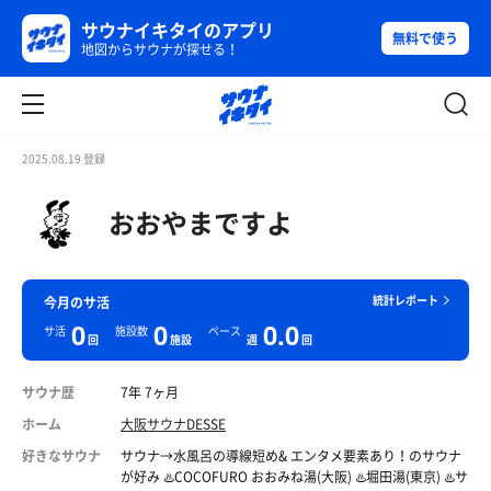
サウナイキタイのアプリ
無料で使う
地図からサウナが探せる！
2025.08.19 登録
おおやまですよ
統計レポート
今月のサ活
0
0
0.0
サ活
施設数
ペース
回
施設
週
回
サウナ歴
7年 7ヶ月
ホーム
大阪サウナDESSE
好きなサウナ
サウナ→水風呂の導線短め& エンタメ要素あり！のサウナ
が好み ♨️COCOFURO おおみね湯(大阪) ♨️堀田湯(東京) ♨️サ