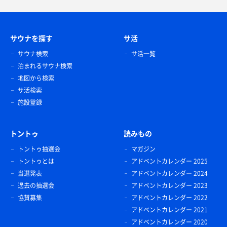
サウナを探す
サ活
サウナ検索
サ活一覧
泊まれるサウナ検索
地図から検索
サ活検索
施設登録
週替わり定食(1,400円)
奄美大島にきたらここは外せない！ 使っている水がい
いから、豆腐も美味しいんです…！
トントゥ
読みもの
トントゥ抽選会
マガジン
トントゥとは
アドベントカレンダー 2025
当選発表
アドベントカレンダー 2024
過去の抽選会
アドベントカレンダー 2023
協賛募集
アドベントカレンダー 2022
アドベントカレンダー 2021
アドベントカレンダー 2020