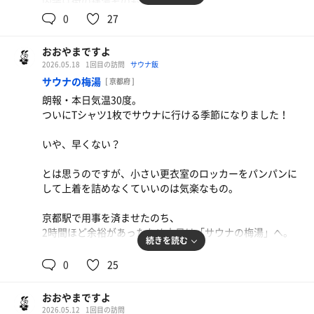
内装は街の銭湯そのもの。
、、
0
27
サウナ室は10名も入ればいっぱいで、
、、、、退室。
繰り広げられる地元の方達の、血圧がどうだ、薬がどうだ
おおやまですよ
の話に「おじゃましてます」の気分。
2026.05.18
1回目の訪問
サウナ飯
洒落っ気のある都会サウナかと思ってたんですが割とサク
サウナの梅湯
[ 京都府 ]
特筆すべきは水風呂の天然水で、
ッと整える感じで池尻大橋周辺の人には最高の銭湯かも。
朗報・本日気温30度。
高い位置にあるマーライオンから放たれる
って感じでした。
ついにTシャツ1枚でサウナに行ける季節になりました！
打たせ湯も相まって最高の気分。
いや、早くない？
おそらく自前のデカいペットボトルに天然水を入れて持っ
て帰っている人もいて笑ってしまったが、それだけ良いと
とは思うのですが、小さい更衣室のロッカーをパンパンに
いうことでしょう。。
して上着を詰めなくていいのは気楽なもの。
テイクアウトがOKかどうかは知りません。笑
京都駅で用事を済ませたのち、
温浴槽は日替わりのお湯とあつゆ、ジェットバスなど豊富
2時間ほど余裕があったため本日は「サウナの梅湯」へ。
なのも嬉しいところ。
続きを読む
サウナ室の匂いが独特なのが人を選ぶポイントではありま
京都は三方を山に囲まれている盆地ということもあり、蒸
0
25
すが、水風呂の良さは他に代え難いものがありました。
し暑さが尋常じゃないんです。
ちょっと歩けば汗が噴き出るこの季節、朝から深夜までや
いや〜気持ちよかった。
おおやまですよ
っている銭湯のすごさ、ありがたさよ…。
おじゃましました！
2026.05.12
1回目の訪問