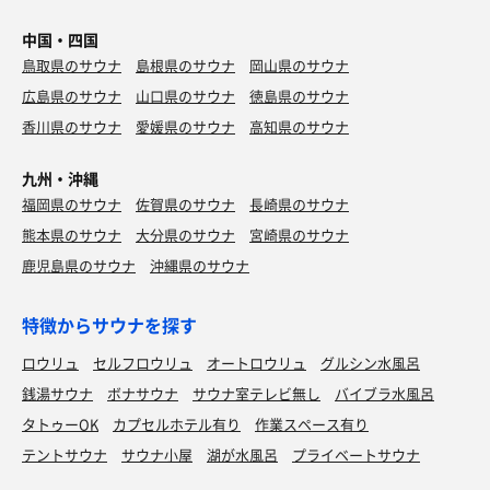
中国・四国
鳥取県のサウナ
島根県のサウナ
岡山県のサウナ
広島県のサウナ
山口県のサウナ
徳島県のサウナ
香川県のサウナ
愛媛県のサウナ
高知県のサウナ
九州・沖縄
福岡県のサウナ
佐賀県のサウナ
長崎県のサウナ
熊本県のサウナ
大分県のサウナ
宮崎県のサウナ
鹿児島県のサウナ
沖縄県のサウナ
特徴からサウナを探す
ロウリュ
セルフロウリュ
オートロウリュ
グルシン水風呂
銭湯サウナ
ボナサウナ
サウナ室テレビ無し
バイブラ水風呂
タトゥーOK
カプセルホテル有り
作業スペース有り
テントサウナ
サウナ小屋
湖が水風呂
プライベートサウナ