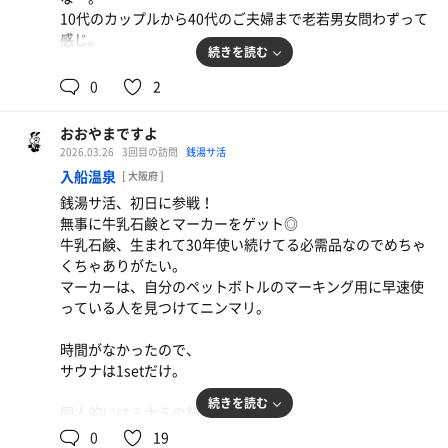
勿体無い！
10代のカップルから40代のご夫婦まで老若男女問わずって
と思い列に並び待つことに。
感じ。
続きを読む
21時の回はトリップ緑川さんという方のアウフグース。
ちょうど4月19日・20日に花園温泉で
0
2
サ室には30名近い人数がいて大盛況！
アウフグースチャンピオンシップの近畿予選が行われると
「しょげないでよベイベー」のあの曲や、椎名林檎とチャ
いうこともあり、
ランポランタンの「ほぼ水の泡」など選曲のセンスがめち
おおやまですよ
この予選に参加される「素面のいいだ。」さんがその練習
ゃくちゃいい！
2026.03.26
3回目の訪問
銭湯サ活
も兼ねたアウフグースをやってくれることに！
最後はスカパラの「Paradice has no border」でフィニッ
入船温泉
[ 大阪府 ]
ラッキーラッキー！
シュ。
銭湯サ活、初日に参戦！
そこまで広いスペースではないのに、タオルパフォーマン
無事に牛乳石鹸とマーカーをゲット◎
内容言えないのがもどかしいくらい笑、めちゃくちゃ面白
スもすごくてめちゃくちゃ良かった！
牛乳石鹸、生まれて30年使い続けてる必需品なのでめちゃ
かった！
くちゃありがたい。
アウフグース、まだこんな引き出しがあるのか〜〜
、、、ただ、
マーカーは、自分のペットボトルのマーキング用に早速使
20日の19時〜、大トリで出場されるらしいので皆様もその
アウフグースのセットごとに抜ける人が5〜6人くらいいて
っている人を見つけてニンマリ。
目でぜひ・・・！
(1セット目で抜ける人もかなりいた)さらにその5〜6人抜
けるのを待って別の方が入ってくるのを待つ時間があり、
時間がなかったので、
そのままの流れで23時の「みたむー」さんのアウフグース
その間扉は開きっぱなしになるという。。
ペッパーカルネ
サウナは1setだけ。
も！
トータルで20分くらいはサ室にいることになり、待ち時間
急いでいる人が一瞬で京都を感じる方法の一つ。
これは先ほどとは打って変わり、シンプルにその熱さを体
の長さも含め導線命の人には向かないサウナかも。
続きを読む
個人的にはミナミの銭湯サ活、
感するアウフグース。
ここが1番だと思ってます。。
0
19
※ひょっとしたら↑は当たり前で、単純に俺がサウナ老害