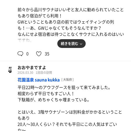
の種類も豊富。
ホテルとかにもよくあるボナサウナですが、
迷って迷って、結局カルピスにしてしまいましたが笑、サ
前々から品川サウナはいいぞと友人に勧められていたこと
ここのは熱も柔らかくて、本当に気持ちいい！
ウナ後の飲み物ってなんでも美味しいすよね。
もあり宿泊がてら利用！
サウナ初心者の人にもハマってもらえそう。
GWということもあり店の前ではウェイティングの列
帰りはタクシーに乗り込み京都駅へ。
も！…あ、GWじゃなくてもそうなんですか？
今日は1セットだけ。
京都の滞在時間、わずか3時間！
なんにせよ宿泊者は待つことなくサウナに入れるのはいい
あとはお風呂に入ってぼーっとして、
少しの間だけ味わえた「京都」の余韻を感じながら帰阪す
ですね。
帰りにヨーグルッペ飲んで帰宅。
つけ麺(もつ)
るのでした。
続きを読む
10年ぶりくらい？！のすがり…若い頃人気だった店が
サウナは夜9時と朝7時のアウフグースに合わせて入室。
0
35
ドライヤー無料だったり、
P.S.すみません、貸タオルの柔軟剤、何使ってるんです
今も列をなしていて少し嬉しい。
ざっと巡ってみて、
寝湯の横にお手製の新聞があったり、
か？
水風呂がサウナの真ん中にあって導線最高！
細やかな気遣いや特色があって居心地いい銭湯です。
おおやまですよ
シングルの水風呂もある！
2026.03.30
1回目の訪問
屋上にある外気浴のスペースめちゃ広！
特別近い距離ではないんですけど、
花園温泉 sauna kukka
[ 大阪府 ]
ブレインスリープのベッドもある！最高最高！
帰り道、風を切って走る自転車が最高な季節になってきま
平日22時〜のアウフグースを狙って来てみました。
した。
相変わらず平日でもすごい人！
と、ここまではテンション上がっていたのですが前述のよ
下駄箱が、めちゃくちゃ埋まっている。
うに外には行列ができるほどの盛況っぷり。シャワー含む
洗い場スペースも体感10分待ち、アウフグースの列も15分
とはいえ、3階サウナゾーンは別料金がかかるということ
ほど前から出来始めていて、、、
もあり
20人〜30人くらい？それでも平日にこの人気はすごい
せっかくここまできてアウフグース入れませんでした、は
な〜。