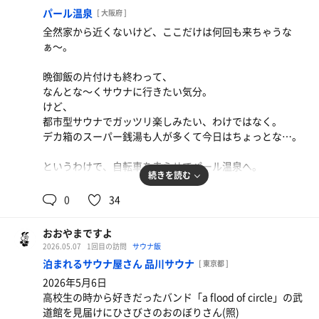
パール温泉
[ 大阪府 ]
サウナと貸タオルで650円を払って入浴。
全然家から近くないけど、ここだけは何回も来ちゃうな
貸タオルの匂いが良すぎる。
ぁ〜。
サウナは100°〜ドライサウナ。
晩御飯の片付けも終わって、
とはいえ肌がヒリヒリする感覚はなく、芯からじっくりと
なんとな〜くサウナに行きたい気分。
熱くなれる。
けど、
BGMには京都のバンド、水平線が選曲したプレイリストが
都市型サウナでガッツリ楽しみたい、わけではなく。
流れている。
デカ箱のスーパー銭湯も人が多くて今日はちょっとな…。
かなり「チルい」選曲で好みでした。
こちらは水風呂にプレイリストが掲示されているので、ぜ
というわけで、自転車を走らせてパール温泉へ。
ひ見てみて欲しい。
続きを読む
ストリートファイターコラボの時に初めて来て以来かな、
0
34
個人的にはどデカいテレビより、音楽が流れている方が好
施設内が明るくて、清潔感があって最高。
きです。
辛味油そば
おおやまですよ
渋谷に戻って油そば。深夜、繁華街ってだけで舐めて
あと、店内で流れてるBGMがきのこ帝国だったり、初期セ
ど平日・お昼間の時間、太陽が窓から差し込む水風呂へ
2026.05.07
1回目の訪問
サウナ飯
たけど割と美味かった。
カオワだったり、妙に刺さる選曲なのも好きです。笑
in。
泊まれるサウナ屋さん 品川サウナ
[ 東京都 ]
(ちなみにサウナ内でも音楽が流れていて、こっちは懐か
背徳感と共にととのったーーー。
2026年5月6日
しめの選曲が多くて、DJが違うな笑、と思ってました)
高校生の時から好きだったバンド「a flood of circle」の武
ここはオリジナルグッズ含め物販も充実していて、飲み物
道館を見届けにひさびさのおのぼりさん(照)
サウナはボナサウナ。