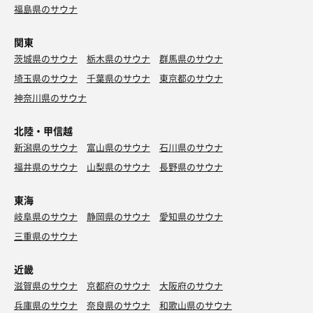
福島県のサウナ
物販やアイスコーナー、スタッフさんが作ってくれるドリ
れるの超ありがたい。
ンクコーナーもあり、今日はオロポを注文！
関東
畳のくつろぎスペースもあって、上がった後もゆっくりで
茨城県のサウナ
きました〜
栃木県のサウナ
群馬県のサウナ
埼玉県のサウナ
千葉県のサウナ
東京都のサウナ
神奈川県のサウナ
北陸・甲信越
新潟県のサウナ
富山県のサウナ
石川県のサウナ
福井県のサウナ
山梨県のサウナ
長野県のサウナ
東海
岐阜県のサウナ
静岡県のサウナ
愛知県のサウナ
三重県のサウナ
近畿
滋賀県のサウナ
京都府のサウナ
大阪府のサウナ
兵庫県のサウナ
奈良県のサウナ
和歌山県のサウナ