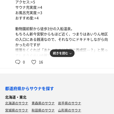
アクセス:⭐️5
サウナ充実度:⭐️4
使っている水にはこだわりがあるようで、
お風呂充実度:⭐️3
ミネラルを含む地下水を加熱して室内に噴射しているそ
おすすめ度:⭐️4
う。
動物園前駅から徒歩3分の入船温泉。
そしてなにより伝えたいのは
もちろん新今宮駅からもほど近く、つまりはあいりん地区
外気浴で映える、奄美大島の景色…
の入口にある銭湯なので、それなりにドキドキしながら向
かったのですが
朝風呂すれば澄んだ空と、空より青い海…
暖簾をくぐれば「あれ…ここは本当に西成区…？」と笑っ
夜に入ればゆっくり進む船のランプの明滅…
続きを読む
てしまうぐらい綺麗でした。
0
16
普段街のサウナに慣れ切っていると
温度高めのサウナ、
こういう外気浴がまぁ刺さる。。笑
プラネタリウム感のあるととのいスペースなど、サウナ好
きな人が作ったんだろうなぁという感じがひしひし。
温度が低いからどうかな〜と思っていましたが、
意外と満足感あり！
ウォーターサーバーがないので
都道府県からサウナを探す
これ目当てで！とまでは言いませんが、
ドリンク持参なこと(でも冷蔵庫がある！)、あとぬる湯ス
奄美大島でのサウナ体験は格別でした！
北海道・東北
ペースがもう少し広ければ…！(他のお風呂は全部めちゃ
北海道のサウナ
青森県のサウナ
岩手県のサウナ
熱い)というのはありますが、町の銭湯では味わえない充
ロース、ヒレカツ定食
実感に満足しきりでした！
宮城県のサウナ
秋田県のサウナ
山形県のサウナ
林SPFのとんかつがこのボリューム、この値段で食べ