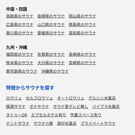
中国・四国
鳥取県のサウナ
島根県のサウナ
岡山県のサウナ
広島県のサウナ
山口県のサウナ
徳島県のサウナ
香川県のサウナ
愛媛県のサウナ
高知県のサウナ
九州・沖縄
福岡県のサウナ
佐賀県のサウナ
長崎県のサウナ
熊本県のサウナ
大分県のサウナ
宮崎県のサウナ
鹿児島県のサウナ
沖縄県のサウナ
特徴からサウナを探す
ロウリュ
セルフロウリュ
オートロウリュ
グルシン水風呂
銭湯サウナ
ボナサウナ
サウナ室テレビ無し
バイブラ水風呂
タトゥーOK
カプセルホテル有り
作業スペース有り
テントサウナ
サウナ小屋
湖が水風呂
プライベートサウナ