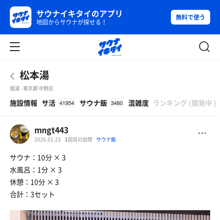
サウナイキタイのアプリ
無料で使う
地図からサウナが探せる！
松本湯
銭湯 - 東京都 中野区
β
施設情報
サ活
サウナ飯
混雑度
ランキング
(
開発中
)
41954
3480
mngt443
2026.01.23
1
回目の訪問
サウナ飯
サウナ：10分 × 3
水風呂：1分 × 3
休憩：10分 × 3
合計：3セット