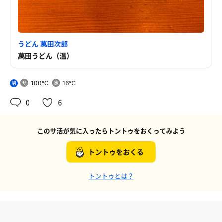
うどん 萬田次郎
萬田うどん（温）
100℃
16℃
男
0
6
このサ活が気に入ったらトントゥをおくってみよう
トントゥをおくる
トントゥとは？