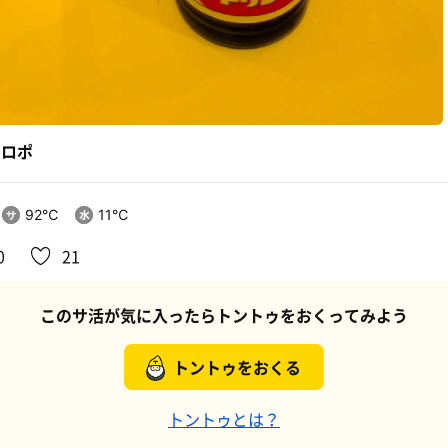
オロポ
92℃
11℃
0
21
このサ活が気に入ったらトントゥをおくってみよう
トントゥをおくる
トントゥとは？