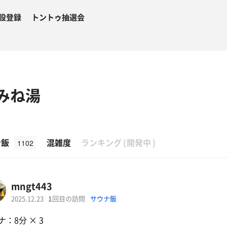
設登録
トントゥ抽選会
おみね湯
β
ナ飯
混雑度
ランキング
(
開発中
)
1102
mngt443
2025.12.23
1
回目の訪問
サウナ飯
ナ：8分 × 3