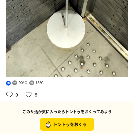
90℃
15℃
男
0
5
このサ活が気に入ったらトントゥをおくってみよう
トントゥをおくる