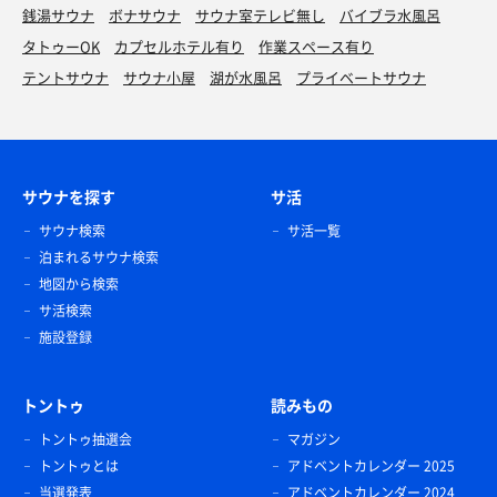
銭湯サウナ
ボナサウナ
サウナ室テレビ無し
バイブラ水風呂
タトゥーOK
カプセルホテル有り
作業スペース有り
テントサウナ
サウナ小屋
湖が水風呂
プライベートサウナ
サウナを探す
サ活
サウナ検索
サ活一覧
泊まれるサウナ検索
地図から検索
サ活検索
施設登録
トントゥ
読みもの
トントゥ抽選会
マガジン
トントゥとは
アドベントカレンダー 2025
当選発表
アドベントカレンダー 2024