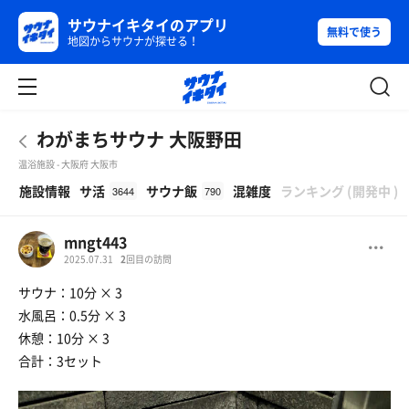
サウナイキタイのアプリ
無料で使う
地図からサウナが探せる！
わがまちサウナ 大阪野田
温浴施設 - 大阪府 大阪市
β
施設情報
サ活
サウナ飯
混雑度
ランキング
(
開発中
)
3644
790
mngt443
2025.07.31
2
回目の訪問
サウナ：10分 × 3
水風呂：0.5分 × 3
休憩：10分 × 3
合計：3セット