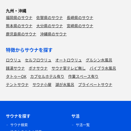
九州・沖縄
福岡県のサウナ
佐賀県のサウナ
長崎県のサウナ
熊本県のサウナ
大分県のサウナ
宮崎県のサウナ
鹿児島県のサウナ
沖縄県のサウナ
特徴からサウナを探す
ロウリュ
セルフロウリュ
オートロウリュ
グルシン水風呂
銭湯サウナ
ボナサウナ
サウナ室テレビ無し
バイブラ水風呂
タトゥーOK
カプセルホテル有り
作業スペース有り
テントサウナ
サウナ小屋
湖が水風呂
プライベートサウナ
サウナを探す
サ活
サウナ検索
サ活一覧