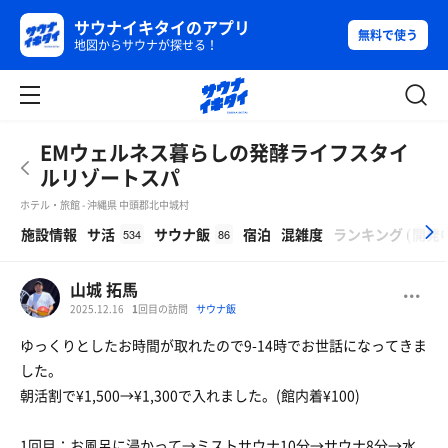
サウナイキタイのアプリ
無料で使う
地図からサウナが探せる！
EMウェルネス暮らしの発酵ライフスタイ
ルリゾートスパ
ホテル・旅館 - 沖縄県 中頭郡北中城村
β
施設情報
サ活
サウナ飯
宿泊
混雑度
ランキング
(
開発
534
86
山城 拓馬
2025.12.16
1
回目の訪問
サウナ飯
ゆっくりとしたお時間が取れたので9-14時でお世話になってきま
した。
朝活割で¥1,500→¥1,300で入れました。(館内着¥100)
1回目：お風呂に浸かって→ミストサウナ10分→サウナ8分→水