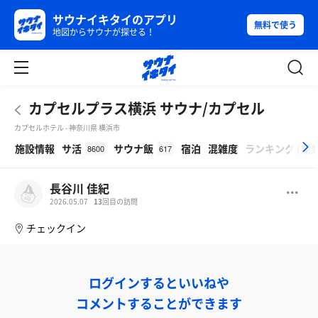
サウナイキタイのアプリ
無料で使う
地図からサウナが探せる！
カプセルプラス横浜 サウナ/カプセル
カプセルホテル - 神奈川県 横浜市
β
施設情報
サ活
サウナ飯
宿泊
混雑度
ランキング
(
開
8600
617
長谷川 佳紀
2026.05.07
13
回目の訪問
チェックイン
ログインするといいねや
コメントすることができます