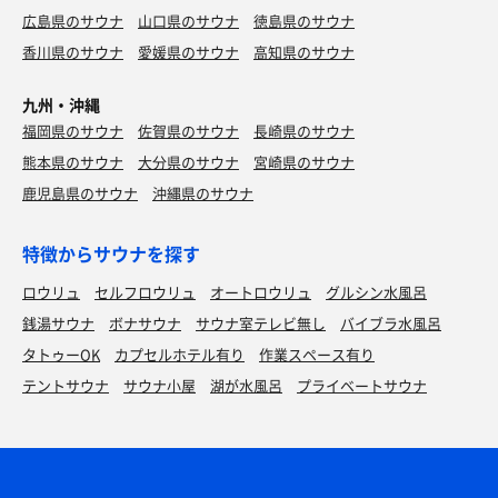
広島県のサウナ
山口県のサウナ
徳島県のサウナ
香川県のサウナ
愛媛県のサウナ
高知県のサウナ
九州・沖縄
福岡県のサウナ
佐賀県のサウナ
長崎県のサウナ
熊本県のサウナ
大分県のサウナ
宮崎県のサウナ
鹿児島県のサウナ
沖縄県のサウナ
特徴からサウナを探す
ロウリュ
セルフロウリュ
オートロウリュ
グルシン水風呂
銭湯サウナ
ボナサウナ
サウナ室テレビ無し
バイブラ水風呂
タトゥーOK
カプセルホテル有り
作業スペース有り
テントサウナ
サウナ小屋
湖が水風呂
プライベートサウナ