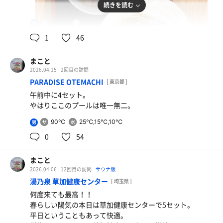
続きを読む
100℃
15.8℃
男
1
46
まこと
2026.04.15
2回目の訪問
とんこつラーメン塩
PARADISE OTEMACHI
[ 東京都 ]
背徳の一杯 神がかった美味さだ‼️
午前中に4セット。
やはりここのプールは唯一無二。
あんかけチャーハン
水
以前ビンゴの景品かなんかでもらったもの 美味い！
90℃
25℃,15℃,10℃
男
0
54
まこと
2026.04.06
12回目の訪問
サウナ飯
湯乃泉 草加健康センター
[ 埼玉県 ]
何度来ても最高！！
春らしい陽気の本日は草加健康センターで5セット。
平日ということもあって快適。