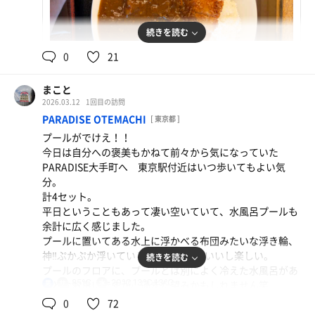
続きを読む
0
21
とろとろオムライス
ちと味が濃いが神！！！！
まこと
2026.03.12
1回目の訪問
PARADISE OTEMACHI
[ 東京都 ]
プールがでけえ！！
チキンカツカレー
今日は自分への褒美もかねて前々から気になっていた
最高だ！！！！！
PARADISE大手町へ 東京駅付近はいつ歩いてもよい気
分。
計4セット。
平日ということもあって凄い空いていて、水風呂プールも
余計に広く感じました。
プールに置いてある水上に浮かべる布団みたいな浮き輪、
神‼️ぷかぷか浮いているだけで気持ちいいし楽しい。
続きを読む
プールのフロアに、プールとは別によく冷えた水風呂があ
85℃
20℃,13℃,13℃
るとなお良いですが、過ぎた望みかもしれません笑
男
プールだけでももう最高です‼️
0
72