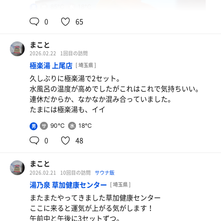
85℃
18℃
男
0
65
まこと
2026.02.22
1回目の訪問
極楽湯 上尾店
[ 埼玉県 ]
久しぶりに極楽湯で2セット。
水風呂の温度が高めでしたがこれはこれで気持ちいい。
連休だからか、なかなか混み合っていました。
ソフトクリーム
たまには極楽湯も、イイ
風呂上がりに幸せの味
90℃
18℃
男
0
48
まこと
2026.02.21
10回目の訪問
サウナ飯
湯乃泉 草加健康センター
[ 埼玉県 ]
またまたやってきました草加健康センター
ここに来ると運気が上がる気がします！
午前中と午後に3セットずつ。