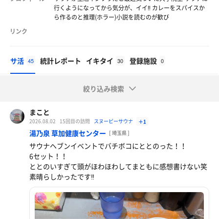
行くようになってから気分が、イイ‼️ カレーをスパイスか
ら作るのと推理(ホラー)小説を読むのが歓び
リンク
サ活
統計レポート
イキタイ
登録施設
45
30
0
絞り込み検索
まこと
2026.08.02
15回目の訪問
スヌーピーサウナ
＋1
湯乃泉 草加健康センター
[ 埼玉県 ]
サウナヘブンイベントでバチボコにととのった！！
6セット！！
ととのいすぎて頭がほわほわしてまともに感想書けない笑
素晴らしかったです‼️