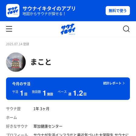
サウナイキタイのアプリ
無料で使う
地図からサウナが探せる！
2025.07.14 登録
まこと
統計レポート
今月のサ活
1
1
1.2
サ活
施設数
ペース
回
施設
週
回
サウナ歴
1年 3ヶ月
ホーム
好きなサウナ
草加健康センター
プロフィール
サウナが生活インフラだと最近気づいた大学院生 サウナに