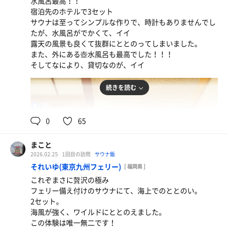
水風呂最高！！
宿泊先のホテルで3セット
サウナは至ってシンプルな作りで、時計もありませんでし
たが、水風呂がでかくて、イイ
露天の風景も良くて抜群にととのってしまいました。
また、外にある壺水風呂も最高でした！！！
そしてなにより、貸切なのが、イイ
チキンカレー、かつトッピング
カレーはサウナ飯として、申し分ない
続きを読む
80℃
男
0
65
まこと
2026.02.25
1回目の訪問
サウナ飯
それいゆ(東京九州フェリー)
[ 福岡県 ]
これぞまさに贅沢の極み
フェリー備え付けのサウナにて、海上でのととのい。
2セット。
海風が強く、ワイルドにととのえました。
この体験は唯一無二です！