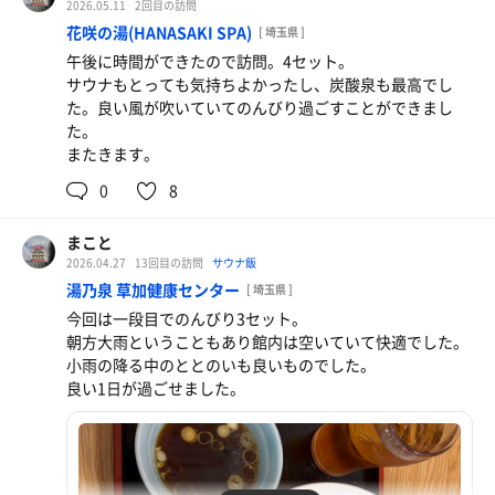
2026.05.11
2回目の訪問
花咲の湯(HANASAKI SPA)
[ 埼玉県 ]
3セット目は空サウナで9分
午後に時間ができたので訪問。4セット。
今回も同様にめちゃくちゃととのう。
サウナもとっても気持ちよかったし、炭酸泉も最高でし
た。良い風が吹いていてのんびり過ごすことができまし
ここで不感湯をひとはさみ
た。
神すぎる‼️無限にぼーっとできる‼️
またきます。
最後にアウフグースで締め。
0
8
熱気が凄かったです。
まこと
2026.04.27
13回目の訪問
サウナ飯
久しぶりにのんびりとした時間を過ごすことができまし
湯乃泉 草加健康センター
[ 埼玉県 ]
た。
今回は一段目でのんびり3セット。
バチバチにととのいました。必ずまたきます。
朝方大雨ということもあり館内は空いていて快適でした。
小雨の降る中のととのいも良いものでした。
良い1日が過ごせました。