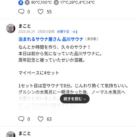
90℃,100℃
17℃,26℃,4℃,14℃
男
オムライス
0
55
味が濃くてうめーや
まこと
麦茶
2026.06.24
1回目の訪問
水曜サ活
＋1
泊まれるサウナ屋さん 品川サウナ
[ 東京都 ]
なんとか時間を作り、久々のサウナ！
本日は前から気になっていた品川サウナに。
周年記念と被っていたせいか混雑。
マイペースに4セット
1セット目は空サウナで8分。じんわり熱くて気持ちいい。
グルシンの水風呂に一瞬浸かった後、ノーマル水風呂へ
大変ととのいました。
続きを読む
久しぶりの外気浴最高すぎる。
90℃,90℃
18℃,9.5℃
男
2セット目は禅サウナで限界まで
0
63
グルシン→ノーマル水風呂をへて
ブレインスリープへ
まこと
ととのいすぎてととのいの向こう側まで行ってしまった‼️