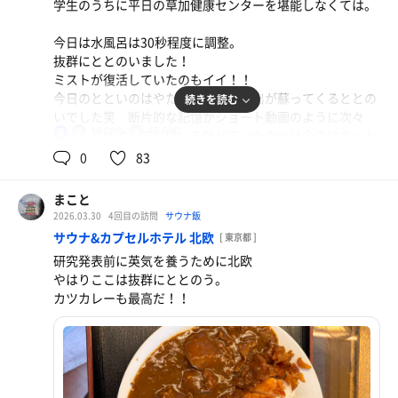
学生のうちに平日の草加健康センターを堪能しなくては。
今日は水風呂は30秒程度に調整。
抜群にととのいました！
ミストが復活していたのもイイ！！
今日のとといのはやたらと昔の思い出が蘇ってくるととの
続きを読む
いでした笑 断片的な記憶がショート動画のように次々
100℃
15.8℃
男
と…。具体的に何に思いを馳せていたのかは今ではすっか
り忘れてしまいましたが笑
0
83
一期一会の古い記憶との邂逅、楽しませていただきまし
た。
まこと
また来ます。
2026.03.30
4回目の訪問
サウナ飯
サウナ&カプセルホテル 北欧
[ 東京都 ]
研究発表前に英気を養うために北欧
やはりここは抜群にととのう。
カツカレーも最高だ！！