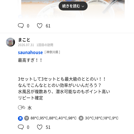
続きを読む
100℃
18℃
男
0
61
まこと
2026.07.31
1回目の訪問
saunahouse
[ 神奈川県 ]
最高すぎ！！
濃厚つけ麺
うますぎる！！！
3セットして3セットとも最大級のととのい！！
なんでこんなととのい効率がいいんだろう？
水
水風呂が複数あり、潜水可能なのもポイント高い
リピート確定
水
88℃,95℃,88℃,40℃,98℃
30℃,18℃,18℃,9℃
男
0
51