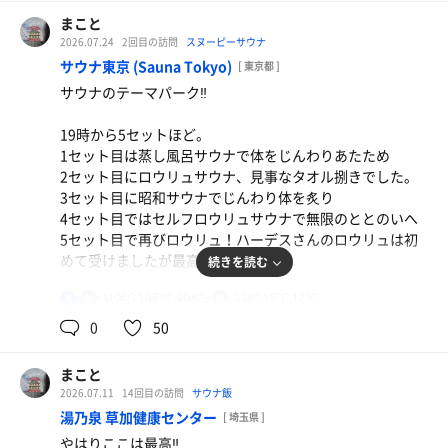
まこと
2026.07.24
2回目の訪問
スヌーピーサウナ
サウナ東京 (Sauna Tokyo)
[ 東京都 ]
サウナのテーマパーク‼️
19時から5セットほど。
1セット目は蒸し風呂サウナで体をじんわりあたため
2セット目にロウリュサウナ、見事なタオル捌きでした。
3セット目に昭和サウナでじんわり体を炙り
4セット目ではセルフロウリュサウナで無限のととのいへ
5セット目で再びロウリュ！ハーデスさんのロウリュは初
めて受けましたが最高です！！
続きを読む
110℃,105℃,90℃
22℃,18℃,12℃
男
水風呂もキンキンに冷えていて
無限のととのいが訪れました。
0
50
最高の施設
まこと
また来ます。
2026.07.11
14回目の訪問
サウナ飯
湯乃泉 草加健康センター
[ 埼玉県 ]
水
やはりここは最高‼️