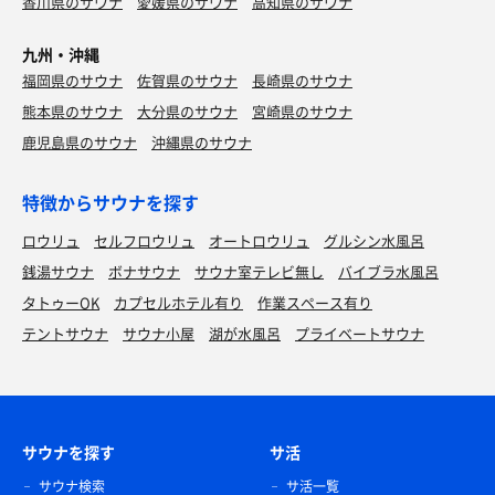
香川県のサウナ
愛媛県のサウナ
高知県のサウナ
九州・沖縄
福岡県のサウナ
佐賀県のサウナ
長崎県のサウナ
熊本県のサウナ
大分県のサウナ
宮崎県のサウナ
鹿児島県のサウナ
沖縄県のサウナ
特徴からサウナを探す
ロウリュ
セルフロウリュ
オートロウリュ
グルシン水風呂
銭湯サウナ
ボナサウナ
サウナ室テレビ無し
バイブラ水風呂
タトゥーOK
カプセルホテル有り
作業スペース有り
テントサウナ
サウナ小屋
湖が水風呂
プライベートサウナ
サウナを探す
サ活
サウナ検索
サ活一覧