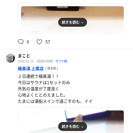
続きを読む
88℃
男
0
57
まこと
2026.02.23
2回目の訪問
サウナ飯
極楽湯 上尾店
[ 埼玉県 ]
２日連続で極楽湯！！
今日はサウナは1セットのみ
外気の温度が丁度良く
長崎ちゃんぽん
心地よくととのえました。
こしょうをたっぷり。うまい！
たまには湯船メインで過ごすのも、イイ
続きを読む