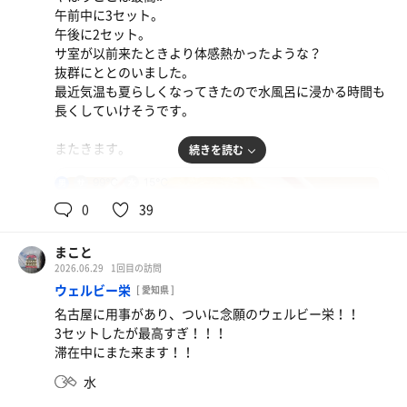
午前中に3セット。
午後に2セット。
サ室が以前来たときより体感熱かったような？
抜群にととのいました。
最近気温も夏らしくなってきたので水風呂に浸かる時間も
長くしていけそうです。
またきます。
続きを読む
99℃
15℃
男
0
39
まこと
2026.06.29
1回目の訪問
ウェルビー栄
[ 愛知県 ]
名古屋に用事があり、ついに念願のウェルビー栄！！
3セットしたが最高すぎ！！！
滞在中にまた来ます！！
水