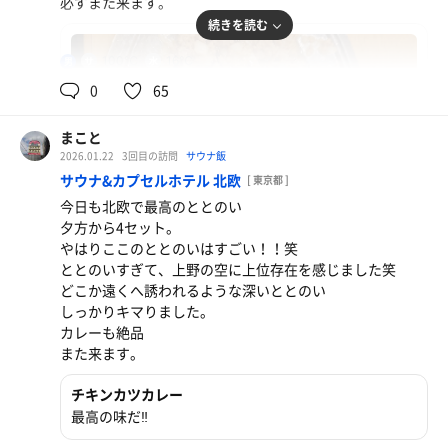
必ずまた来ます。
続きを読む
100℃
16℃
男
0
65
まこと
2026.01.22
3回目の訪問
サウナ飯
サウナ&カプセルホテル 北欧
[ 東京都 ]
今日も北欧で最高のととのい
夕方から4セット。
やはりここのととのいはすごい！！笑
ラッコ飯
ととのいすぎて、上野の空に上位存在を感じました笑
美味すぎる！！！！！！！！ （特に一口目）
どこか遠くへ誘われるような深いととのい
しっかりキマりました。
ラッコ飯野菜マシ
カレーも絶品
初めて食べました。サウナ後にイイ‼️背脂は足さなくて
また来ます。
正解。
チキンカツカレー
最高の味だ‼️