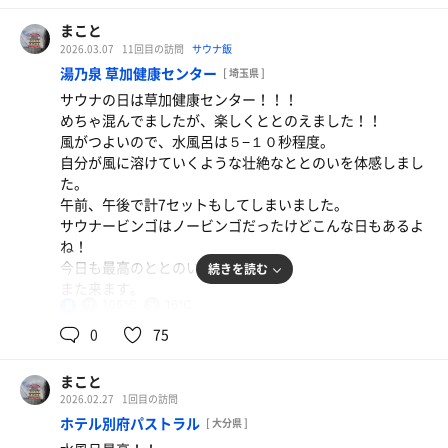
学生のうちは平日に、必ずまた来ます。
まこと
2026.03.07
11回目の訪問
サウナ飯
湯乃泉 草加健康センター
[ 埼玉県 ]
サウナの日は草加健康センター！！！
めちゃ混んでましたが、楽しくととのえました！！
風がつよいので、水風呂は５−１０秒程度。
自分が風に溶けていくような壮絶なととのいを体感しまし
た。
午前、午後で計7セットもしてしまいました。
サウナービンゴはノービンゴだったけどこんな日もあるよ
ね！
今日も最高のととのいでした。
続きを読む
また来ます。
105℃
16℃
男
0
75
まこと
2026.02.27
1回目の訪問
ホテル別府パストラル
[ 大分県 ]