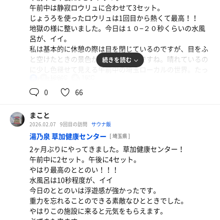
午前中は静寂ロウリュに合わせて3セット。
じょうろを使ったロウリュは1回目から熱くて最高！！
地獄の様に整いました。今日は１０−２０秒くらいの水風
呂が、イイ。
私は基本的に休憩の際は目を閉じているのですが、目をふ
と空けたときの景色が堪らなくいいですね。晴れているの
続きを読む
に少し色褪せて見える午前中の埼玉ローカルの世界。たっ
100℃
16℃
男
ぷり堪能致しました。
お昼にはラッコ飯を食し、そのままビンゴ大会へ。
0
66
以前来た時よりかは若干空いていたかな？
その後は館内で夕方までだらだら。グッズ売り場やゲーム
まこと
センターを覗くのも楽しかったです。
2026.02.07
9回目の訪問
サウナ飯
そして17時頃から締めの3セット。
湯乃泉 草加健康センター
[ 埼玉県 ]
いや〜3回とも抜群に整いました。浮遊感に包まれながら
2ヶ月ぶりにやってきました。草加健康センター！
自分の意識が草加の空に溶けていくあの感覚は堪りませ
午前中に2セット。午後に4セット。
ん！！
やはり最高のととのい！！！
３セット後薬湯でじんわり温まってフィニッシュ。
水風呂は10秒程度が、イイ
今日も最高でした。
今日のととのいは浮遊感が強かったです。
また来ます。
重力を忘れることのできる素敵なひとときでした。
やはりこの施設に来ると元気をもらえます。