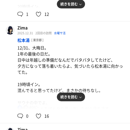
続きを読む
20時頃イン。
人も少なめで、ゆっくりサウナを楽しめたぞ。
1
12
外気浴もポンチョとバスタオルがあれば、
思ったより寒くねぇ。
Zima
久しぶりに外の空気を感じながら、しっかり整えた。
2025.12.31
2回目の訪問
水曜サ活
松本湯
[ 東京都 ]
やっぱルーフトップ、でぇ好きだな。
12/31、大晦日。
1年の最後の日だ。
今年もたくさんサウナ行くぞ🔥
日中は年越しの準備だなんだでバタバタしてたけど、
夕方になって落ち着いたらよ、気づいたら松本湯に向かっ
てた。
19時頃イン。
混んでると思ってたけど、まさかの待ちなし。
続きを読む
サウナの中でよ、
16℃
男
今年1年のことをぼんやり思い返しながら汗を流す。
いろいろあったけど、まあ悪くねぇ1年だったなって。
0
16
そのあと、深ぇ水風呂にズブっと入って、
Zima