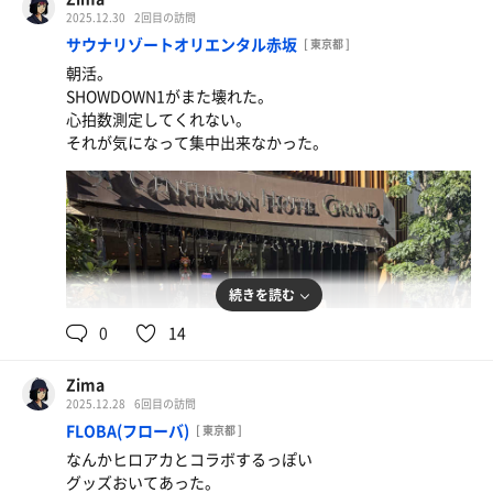
脱衣所で内気浴。これがまた気持ちいいんだ。
2025.12.30
2回目の訪問
サウナリゾートオリエンタル赤坂
[ 東京都 ]
テレビは紅白。
朝活。
年末感たっぷりで、
SHOWDOWN1がまた壊れた。
静かに、ゆっくり、しっかり整ったぞ。
心拍数測定してくれない。
それが気になって集中出来なかった。
続きを読む
0
14
Zima
2025.12.28
6回目の訪問
FLOBA(フローバ)
[ 東京都 ]
なんかヒロアカとコラボするっぽい
グッズおいてあった。