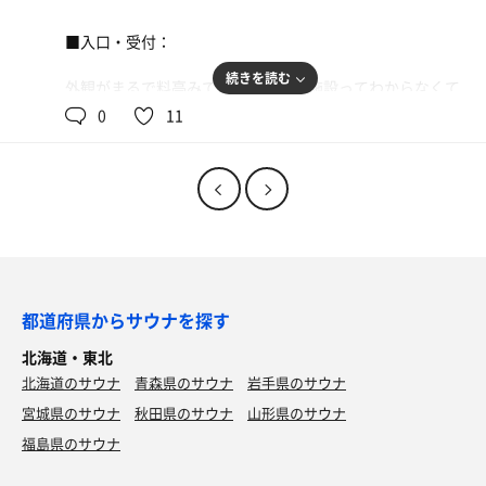
⸻
曲終わりには拍手。
ライブ感と一体感すげぇ。
■入口・受付：
■洗い場：
続きを読む
手元のSHOWDOWN1見たら心拍150越え！
外観がまるで料亭みてぇで、サウナ施設ってわからなくて
鏡んとこにポケスリのシール貼ってあって可愛いぞ〜。
ととのう前から痺れる体験だった。
通り過ぎちまったぞ！
0
11
風呂桶にカビゴン書いてあってよ…
オシャレすぎて逆に気づかねぇやつだ。
**普通に売ってくれ！！！**って思ったぞ。（本当に。ガ
マジでサンキュー！！
チで。株ポケさん、増田さん見てますか…）
靴は下駄箱に入れて、LINE登録して受付だ。
⸻
料金は後払い方式で、スタッフさんに利用時間の目安も聞
⸻
かれたぞ。
■サウナ後の動線：
ロッカーキーは渡されるタイプで、自分で場所は選べねぇ
■お風呂：
みたいだな。
シャワー浴びて→水風呂→休憩へ。
浴室入った瞬間薬草の香りがブワァァっと来る！
⸻
都道府県からサウナを探す
種類いっぱいで修行(？)が楽しい！
しかし…
北海道・東北
■脱衣所：
露天の草津温泉風呂が優勝だな。
北海道のサウナ
🪑整い椅子30脚満席。
青森県のサウナ
岩手県のサウナ
顔が冷てぇのに体ポカポカってあの感じ…最高だな！
2Fに上がると脱衣所だ。ロッカーキーの番号の場所を使う
宮城県のサウナ
秋田県のサウナ
山形県のサウナ
絶望。
システムだな。
福島県のサウナ
⸻
ロッカーの中には小タオル1枚、大タオルは浴室入る前の
でも運よく1席空き発見！！
左に置いてあったぞ。