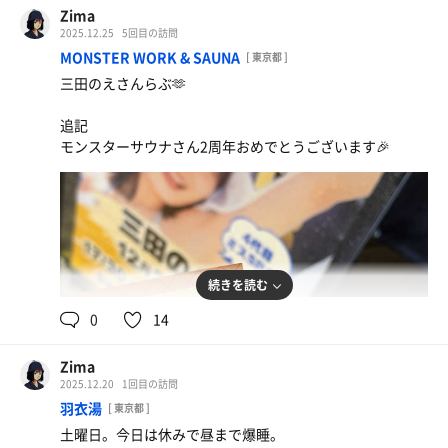
り。
Zima
アウフ時はかなりの人気だったな。
2025.12.25
5回目の訪問
MONSTER WORK & SAUNA
[ 東京都 ]
■水風呂💧
三田のえさんらぶ🫶
8℃くらいのシングルと、18℃くらいの潜れる深水（約
140cm）。
追記
サ室の目の前で動線もバッチリ。冷冷交代が気持ちよすぎ
モンスターサウナさん2周年おめでとうございます🎉
た。
■休憩🪑
内気浴と外気浴あり。
内気浴はプラネタリウムみてぇな空間で、アロマの香りが
心地いい。
屋上の外気浴は椅子も種類豊富。
続きを読む
ただこの日は最低気温3℃。さすがに寒くて内気浴メイ
0
14
ン。
外気浴エリアの無料コンソメスープが体にしみて最高だっ
たぞ。
Zima
2025.12.20
1回目の訪問
■その他📝
羽衣湯
[ 東京都 ]
惜しかったのは動線。
土曜日。今日は休みで昼まで爆睡。
全体的に通路が狭く、特に露天に行く階段が人ひとり分く