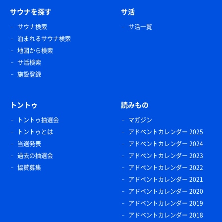
ぬるめ。
サウナを探す
サ活
オラのでぇ好きなポケスリと聖地サウナが最強フュージョ
2〜3人入れるくらいの広さだな。
ンしてたからな。行って損ねぇぞ！！
サウナ検索
サ活一覧
むしろ…行かなきゃ損だぞ！！！
泊まれるサウナ検索
⸻
地図から検索
■外気浴／内気浴：
サ活検索
施設登録
外気浴スペースはあるにはあるが めちゃ狭い！
インフィニティチェアはなくて、デッキチェア1脚とベン
チだけ。
トントゥ
読みもの
ここは正直かなり惜しいポイントだな。
トントゥ抽選会
マガジン
トントゥとは
アドベントカレンダー 2025
内気浴もできるが、スペース的に足伸ばすとちょっと周り
に気ぃ使う狭さだ。
当選発表
アドベントカレンダー 2024
過去の抽選会
アドベントカレンダー 2023
⸻
協賛募集
アドベントカレンダー 2022
アドベントカレンダー 2021
■その他：
アドベントカレンダー 2020
アドベントカレンダー 2019
サ室出てすぐのとこにも給水器あって嬉しいぞ。
アドベントカレンダー 2018
そして重要！ → 支払いは現金使えねぇ！