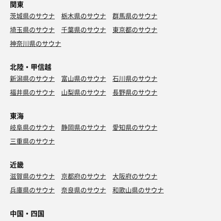
■サウナ：
関東
中華そば
滑り込み成功！！！
ドライヤーはリファで気分アガるやつだ。
給水器と温かい出し汁もあって、出し汁は1杯までって書
普段サ飯はほぼ載せないけどここのラーメンはめっち
茨城県のサウナ
栃木県のサウナ
群馬県のサウナ
🔥タイプ：1種類
羽化したての蝶のようにゆっくり椅子へ沈む。
いてあった。
ゃ美味しいので
埼玉県のサウナ
千葉県のサウナ
東京都のサウナ
🔥人数：40〜50人入れる巨大サ室
脳のスイッチがストンと落ちる。
神奈川県のサウナ
⸻
サ室前にサウナマットあり！
全身が宙に浮く感じのととのい。
今はコラボだからモンスターボール柄のマット！
北陸・甲信越
■洗い場：
はぁ〜持って帰りてぇ…（これも売ってくれ。ポケモンセ
この瞬間、今日来た意味が全部回収された。
新潟県のサウナ
富山県のサウナ
石川県のサウナ
ンターとかで）
浴室入ってすぐシャワー、全部立ちシャワーだけだ。
福井県のサウナ
山梨県のサウナ
長野県のサウナ
⸻
座りたい派は残念かもだが、オラは気にならねぇタイプ。
サ室にはテレビあって、オラが行った時はMステ流れて
シャンプー・リンス・ボディソープは当然、なんと洗顔フ
東海
た！
■その後：
ォームまであったぞ！
横にイシツブテが置いてあってよ、
岐阜県のサウナ
静岡県のサウナ
愛知県のサウナ
それとボタン式じゃねぇから途中で水が止まるストレスも
「あいつゲットしてポテト要員にしてぇ〜！」って思った
高濃度炭酸泉に入り、余韻補正。
なかった。
三重県のサウナ
な。（わかるやつだけわかれ）
退館前には、
⸻
近畿
コラボロウリュ参加したけど、
滋賀県のサウナ
京都府のサウナ
大阪府のサウナ
「もっとポケモン要素クルか！？」って期待してたら
・回数券
■お風呂：
普通のロウリュ＋ポケスリBGMって感じだった！
兵庫県のサウナ
奈良県のサウナ
和歌山県のサウナ
・良質蒸温×FLOBAコラボサウナハット
温浴は42℃くらいでちょうど良い湯だな。
でも名物のブロア熱波はちゃんと体験できて良かった
買っちまった。
2〜3人入れそうなサイズで、4人だとちょいキツイ感じだ
中国・四国
ぞ！！！