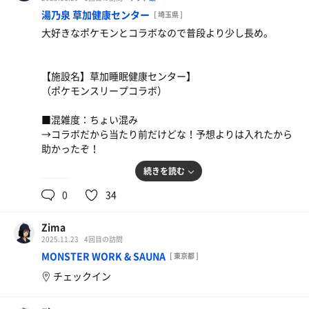
温度は80℃くらいでテレビあり。
湯乃泉 草加健康センター
[ 埼玉県 ]
いつも通りQRコードかざして入館。
30分に1回のオートロウリュが爆風で、めちゃ熱くてワク
大好きなポケモンとコラボなので普段より少し長め。
そしたらよ、1周年記念ステッカーもらえたんだ！
ワクすんぞ！
これがまためちゃくちゃ可愛いんだよ〜！
テンション上がってワクワクすっぞ✨
⸻
【施設名】草加睡眠健康センター】
（ポケモンスリープコラボ）
⸻
■水風呂：
■混雑度：ちょい混み
■イベント（クマムシ長谷川さんアウフグース）：
サ室出てすぐ水風呂で動線バッチリ！
→コラボだから当たり前だけどな！予想よりは入れたから
13℃と18℃の2種類あって、冷冷交代浴楽しめっぞ。
助かったぞ！
11:00開始。
サ室は満員、完全満席。熱と湿気と期待でムンムン。
⸻
続きを読む
⸻
0
34
まずはスタッフさんの注意事項説明。
■外気浴／内気浴：
よぉ〜し！
そのあと…
リリース日から毎日プレイしてる でぇ好き なポケモンス
Zima
外気浴はインフィニティあって最高なんだけど…
リープと、サウナの聖地・草加健康センターがコラボする
👑 クマムシ長谷川さん登場！
2025.11.23
4回目の訪問
水風呂から遠すぎて動線が終わってたぞ。しかも外めっち
って聞いてよ、オラもうワクワクすっぞ〜ってな感じで、
MONSTER WORK & SAUNA
[ 東京都 ]
ゃ寒かった！
電車とバス乗り継いで2時間かけて修行みてぇに向かった
テレビで見たことある人が目の前にいるってだけで、もう
チェックイン
んだ！
胸アツ…！
内気浴はベンチでなんとか整えたな。
入り口にデカいカビゴンの暖簾がドーン！！