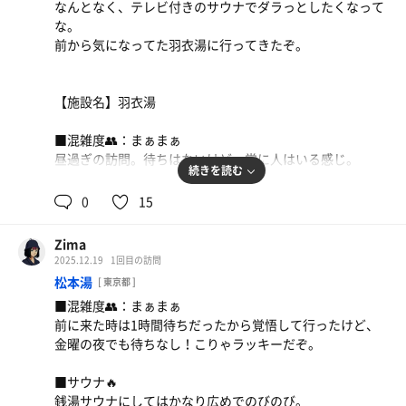
なんとなく、テレビ付きのサウナでダラっとしたくなって
らい。
な。
混んでるときはちょっとストレス感じたな。
前から気になってた羽衣湯に行ってきたぞ。
サウナも水風呂も休憩もレベル高ぇ。
混雑と動線だけ覚悟すれば、年末の締めにふさわしいサウ
【施設名】羽衣湯
ナだったぞ。
今度はもう少し暖かくなってから、外気浴メインでじっく
■混雑度👥：まぁまぁ
り楽しみてぇな
昼過ぎの訪問。待ちはないけど、常に人はいる感じ。
続きを読む
■サウナ🔥
0
15
日替わりで男女入れ替え。
本日、偶数日。男性側ドライサウナ🧖‍♂️女性側塩サウナ🧖‍♀️
Zima
昔ながらの銭湯サウナ。
2025.12.19
1回目の訪問
詰めれば6人くらい。テレビ付きで、この日はクレヨンし
松本湯
[ 東京都 ]
んちゃん。
■混雑度👥：まぁまぁ
声優変わってから初めて見たけど、違和感すげぇな…時代
前に来た時は1時間待ちだったから覚悟して行ったけど、
を感じたぞ。
金曜の夜でも待ちなし！こりゃラッキーだぞ。
■水風呂💧
■サウナ🔥
12℃くらいでしっかり冷てぇ。
銭湯サウナにしてはかなり広めでのびのび。