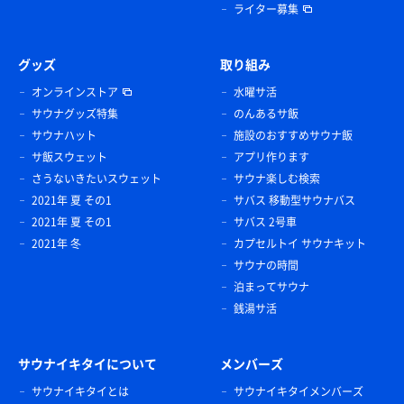
完全キャッシュレスだから注意してくれよな！
ライター募集
⸻
グッズ
取り組み
■感想：
オンラインストア
水曜サ活
サウナグッズ特集
のんあるサ飯
全体的に“狭さ”がどうしても気になる施設だな。
サウナハット
施設のおすすめサウナ飯
もし貸切状態とかで使えたら満足度はグッと上がると思う
サ飯スウェット
アプリ作ります
ぞ！
さうないきたいスウェット
サウナ楽しむ検索
ゼニーに余裕あるなら、1Fのプライベートサウナを使うの
2021年 夏 その1
サバス 移動型サウナバス
もアリだ。
2021年 夏 その1
サバス 2号車
全体的には良いサウナで、しっかり整わせてもらったぞ！
2021年 冬
カプセルトイ サウナキット
サウナの時間
泊まってサウナ
銭湯サ活
サウナイキタイについて
メンバーズ
サウナイキタイとは
サウナイキタイメンバーズ