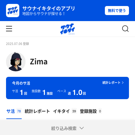
サウナイキタイのアプリ
無料で使う
地図からサウナが探せる！
2025.07.06 登録
Zima
統計レポート
今月のサ活
1
1
1.0
サ活
施設数
ペース
回
施設
週
回
サ活
統計レポート
イキタイ
登録施設
78
39
0
絞り込み検索