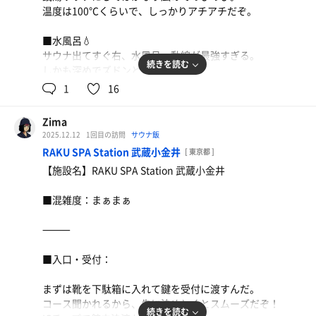
サ室の目の前で動線もバッチリだ。
温度は100℃くらいで、しっかりアチアチだぞ。
■休憩🪑
■水風呂💧
サウナ利用者専用の休憩室あり。
サウナ出てすぐ右、水風呂。動線が最強すぎる。
デッキチェア3脚＋椅子3脚、敷きタオルまで用意されてて
続きを読む
しかも深めでズドンとくる感じ。
親切。
16℃くらいで冷たすぎず、でぇ気持ちいい。
1
16
ここにもテレビがあって、整いながらボーッと眺めるのが
最高だった。
■休憩🪑
Zima
内気浴のみ。
■その他📝
2025.12.12
1回目の訪問
サウナ飯
脱衣所に椅子6脚、浴室内に2脚＋ベンチあり。
派手さはねぇけど、
RAKU SPA Station 武蔵小金井
[ 東京都 ]
畳エリアもあってここが大人気。
「テレビ見ながらのんびり」って気分の日にはちょうどい
【施設名】RAKU SPA Station 武蔵小金井
座れたら勝ちだぞ…！
い銭湯サウナだな。
■混雑度：まぁまぁ
■その他📝
意外と職場から近ぇことに気づいちまった。
⸻
仕事終わりにサクッと整って帰るの、ワクワクすんぞ。
こりゃまた来ちまうな。
■入口・受付：
まずは靴を下駄箱に入れて鍵を受付に渡すんだ。
コース聞かれるから、先に決めとくとスムーズだぞ！
続きを読む