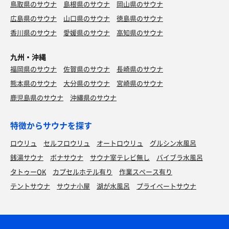
と思うぞ。
鳥取県のサウナ
島根県のサウナ
岡山県のサウナ
⸻
広島県のサウナ
山口県のサウナ
徳島県のサウナ
⸻
⸻
香川県のサウナ
愛媛県のサウナ
高知県のサウナ
■感想：
■水風呂
■サウナ：
最高だった。
九州・沖縄
場所：外
サ室前にはサウナマットと、使用後洗う用の水道も完備。
福岡県のサウナ
佐賀県のサウナ
長崎県のサウナ
温度：16度くらい
長谷川さんのアウフ、
サウナハット置きもメガネ置きもあったぞ。
熊本県のサウナ
大分県のサウナ
宮崎県のサウナ
水が柔らけぇ…！良い水だとすぐわかるタイプ！
FLOBAの空気、
鹿児島県のサウナ
沖縄県のサウナ
今日の混雑すらイベント感になってた。
サ室は思ったより広くて15人くらい入れそうだ。
⸻
中央奥にサウナストーンがあって、温度は計るの忘れたけ
そして、
ど体感だと100℃くらいはあったな！
特徴からサウナを探す
■外気浴・内気浴
20分に1回のロウリュがありがてぇ〜。
🎉 FLOBA、1周年ほんっとにおめでとう！ 🎉
ロウリュ
セルフロウリュ
オートロウリュ
グルシン水風呂
椅子大量！整い難民ゼロ！最高！
⸻
銭湯サウナ
ボナサウナ
サウナ室テレビ無し
バイブラ水風呂
ぜってぇまた来っぞ！
ただ、今の季節の外気浴は…
タトゥーOK
カプセルホテル有り
作業スペース有り
■水風呂：
気温「オラのライバルか？」ってくらい容赦ねぇくらい寒
💬
テントサウナ
サウナ小屋
湖が水風呂
プライベートサウナ
い。
サの国アプリでサ活登録する時FLOBA出てきます？
サ室出てすぐシャワー → すぐ水風呂！
なんか検索しても表示されない💦
動線はマジで文句なしの◎だ。
結局オラは内気浴で整ったぞ
温度は「15℃」って書いてあったが、体感ではもうちょい