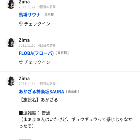
最初に「なんで熱波師になったのか」の話。
Zima
⸻
その瞬間、**来てよかったぁぁぁ！！**って全身で思った
これがまた面白い！
2025.11.22
2回目の訪問
ぞ！
さすが芸人さん、空気支配力がえげつねぇ。
馬場サウナ
[ 東京都 ]
■その他：
チェックイン
⸻
⸻
料金が安くて駅からめちゃ近ぇのは最高だ！
でも黙浴ルールがねぇから、学生とか子供でか少し騒がし
■入口・受付：
Zima
そしてついに
かったぞ。
2025.11.15
4回目の訪問
🔥🔥🔥アウフ開始🔥🔥🔥
下駄箱→鍵預けてロッカーキーもらう方式！
FLOBA(フローバ)
[ 東京都 ]
⸻
よくある大型スーパー銭湯タイプだな！
アロマ水がストーンに落ちる音。
チェックイン
一気に立ち上がる熱気。
■感想：
⸻
体感温度ぐんぐん上昇。
Zima
サウナも水風呂も風呂も良かったし、コスパ最高の施設だ
2025.11.14
1回目の訪問
■脱衣所：
そして！！！流れ出すあの曲。
と思うぞ！
あかざる神楽坂SAUNA
[ 東京都 ]
ただ動線と騒がしさは好み分かれっかもな。
受付で渡された番号ロッカー使うぞ。
🎶 「あったかいんだからぁ〜」 🎶
【施設名】あかざる
ちょっとだけ狭めだから、荷物多いやつは修行だと思え！
気づいたらサ室全員大合唱。
■混雑度： 普通
長谷川さんは歌いながらタオルで熱波。
（まぁまぁ人はいたけど、ギュウギュウって感じじゃなか
自販機は脱衣所より外の方が種類が多いぞ！
まさかのエンタメ×サウナ。
ったぞ）
飲みもん買うならそっちがオススメだー！
こういうアウフ、ありそうでなかった…！
⸻