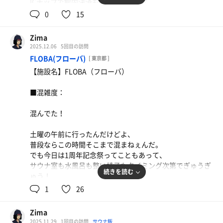
ICチップで館内決済もできて便利だな。
0
15
⸻
Zima
■脱衣所：
2025.12.06
5回目の訪問
FLOBA(フローバ)
[ 東京都 ]
ロッカーは好きなとこ使ってOKだ。
【施設名】FLOBA（フローバ）
正方形が多いけど、縦長ロッカーもあって助かるぞ。
■混雑度：
⸻
混んでた！
■お風呂：
土曜の午前に行ったんだけどよ、
風呂が種類多くて楽しいぞ！
普段ならこの時間そこまで混まねぇんだ。
露天もあって気持ちよかったな。
でも今日は1周年記念祭ってこともあって、
サウナ室も水風呂も整い椅子もタイミング次第でぎゅうぎ
⸻
続きを読む
ゅう！
1
26
■サウナ：
⸻
サウナは4つあるけど、でっけぇ「ほむら」だけで十分楽
Zima
■入口・受付：
しめたぞ。
2025.11.29
1回目の訪問
サウナ飯