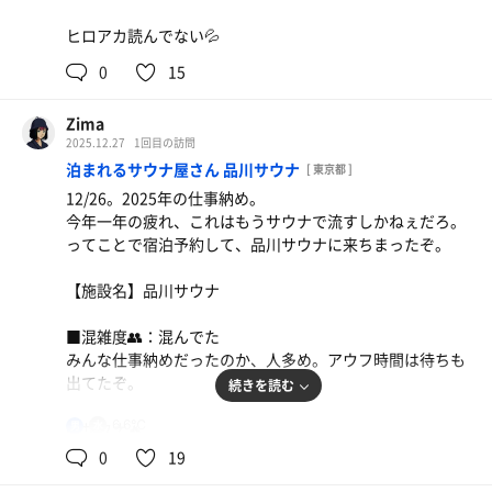
ヒロアカ読んでない💦
0
15
Zima
2025.12.27
1回目の訪問
泊まれるサウナ屋さん 品川サウナ
[ 東京都 ]
12/26。2025年の仕事納め。
今年一年の疲れ、これはもうサウナで流すしかねぇだろ。
ってことで宿泊予約して、品川サウナに来ちまったぞ。
【施設名】品川サウナ
■混雑度👥：混んでた
みんな仕事納めだったのか、人多め。アウフ時間は待ちも
出てたぞ。
続きを読む
6.6℃
■サウナ🔥
男
ZENとKUUの2つ。今回はZENのみ。
0
19
20人以上入れそうな大箱サウナで、2時間ごとにアウフあ