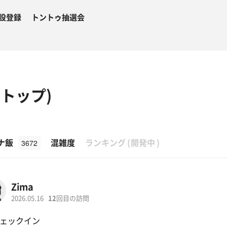
設登録
トントゥ抽選会
フトップ)
β
ナ飯
混雑度
ランキング
(
開発中
)
3672
Zima
2026.05.16
12
回目の訪問
ェックイン