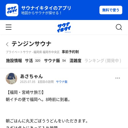
サウナイキタイのアプリ
無料で使う
地図からサウナが探せる！
テンジンサウナ
事前予約制
プライベートサウナ - 福岡県 福岡市中央区
β
施設情報
サ活
サウナ飯
混雑度
ランキング
(
開発中
)
320
54
あさちゃん
2025.07.05
1
回目の訪問
サウナ飯
【福岡・宮崎サ旅①】
朝イチの便で福岡へ。8時前に到着。
朝ごはんに丸天ごぼううどんをいただきます。
ネギは卓上にあって入れ放題。