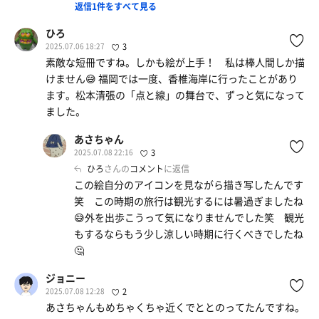
返信1件をすべて見る
ひろ
2025.07.06 18:27
3
素敵な短冊ですね。しかも絵が上手！ 私は棒人間しか描
けません😅 福岡では一度、香椎海岸に行ったことがあり
ます。松本清張の「点と線」の舞台で、ずっと気になって
ました。
あさちゃん
2025.07.08 22:16
3
ひろ
さんの
コメント
に返信
この絵自分のアイコンを見ながら描き写したんです
笑 この時期の旅行は観光するには暑過ぎましたね
😅外を出歩こうって気になりませんでした笑 観光
もするならもう少し涼しい時期に行くべきでしたね
🤔
ジョニー
2025.07.08 12:28
2
あさちゃんもめちゃくちゃ近くでととのってたんですね。