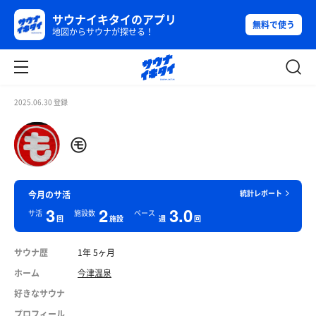
サウナイキタイのアプリ
無料で使う
地図からサウナが探せる！
2025.06.30 登録
㋲
統計レポート
今月のサ活
3
2
3.0
サ活
施設数
ペース
回
施設
週
回
サウナ歴
1年 5ヶ月
ホーム
今津温泉
好きなサウナ
プロフィール