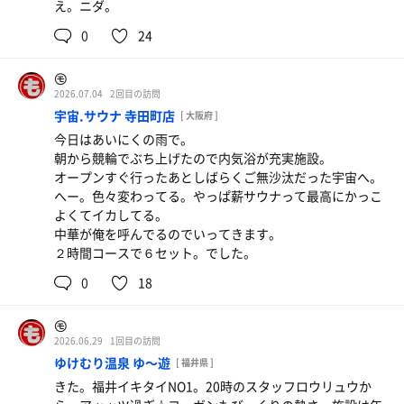
え。ニダ。
0
24
㋲
2026.07.04
2回目の訪問
宇宙.サウナ 寺田町店
[ 大阪府 ]
今日はあいにくの雨で。
朝から競輪でぶち上げたので内気浴が充実施設。
オープンすぐ行ったあとしばらくご無沙汰だった宇宙へ。
へー。色々変わってる。やっぱ薪サウナって最高にかっこ
よくてイカしてる。
中華が俺を呼んでるのでいってきます。
２時間コースで６セット。でした。
0
18
㋲
2026.06.29
1回目の訪問
ゆけむり温泉 ゆ〜遊
[ 福井県 ]
きた。福井イキタイNO1。20時のスタッフロウリュウか