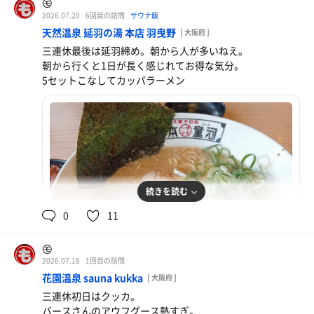
㋲
2026.07.20
6回目の訪問
サウナ飯
天然温泉 延羽の湯 本店 羽曳野
[ 大阪府 ]
三連休最後は延羽締め。朝から人が多いねえ。
朝から行くと1日が長く感じれてお得な気分。
5セットこなしてカッパラーメン
続きを読む
0
11
㋲
2026.07.18
1回目の訪問
花園温泉 sauna kukka
[ 大阪府 ]
三連休初日はクッカ。
河童ラーメン チャーハンセット
バースさんのアウフグース熱すぎ。