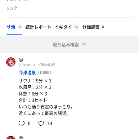
リンク
サ活
統計レポート
イキタイ
登録施設
65
20
0
絞り込み検索
㋲
2026.08.04
8回目の訪問
今津温泉
[ 兵庫県 ]
サウナ：9分 × 3
水風呂：2分 × 3
休憩：6分 × 3
合計：3セット
いつも通り安定のほっこり。
近くにあって最高の銭湯。
0
14
㋲