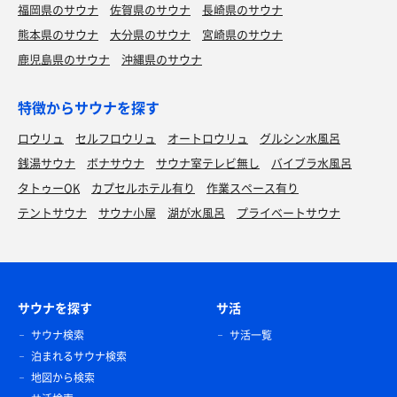
福岡県のサウナ
佐賀県のサウナ
長崎県のサウナ
熊本県のサウナ
大分県のサウナ
宮崎県のサウナ
鹿児島県のサウナ
沖縄県のサウナ
特徴からサウナを探す
ロウリュ
セルフロウリュ
オートロウリュ
グルシン水風呂
銭湯サウナ
ボナサウナ
サウナ室テレビ無し
バイブラ水風呂
タトゥーOK
カプセルホテル有り
作業スペース有り
テントサウナ
サウナ小屋
湖が水風呂
プライベートサウナ
サウナを探す
サ活
サウナ検索
サ活一覧
泊まれるサウナ検索
地図から検索