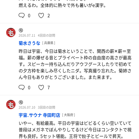
燃えるわ。全体的に熱々で外も暑いがe漢字。
0
2
㋲
2026.07.11
4回目の訪問
菊水さうな
[ 兵庫県 ]
昨日は宇宙、今日は菊水ということで、関西の薪✕薪＝至
福。薪の爆ぜる音とプライベート枠の自由度の高さが最高
す。スピーカー持ち込んだりアウフグースしたりで初めて
の夕方枠を楽しみ尽くしたニダ。写真撮り忘れた。菊姉さ
ん今日もありがとうございました。また来ます。
0
7
㋲
2026.07.10
3回目の訪問
宇宙.サウナ 寺田町店
[ 大阪府 ]
いやー、有給最高。平日の宇宙はビビるくらい空いていて
普段はメガネでぼんやりしてるけど今日はコンタクトで視
界も良好。5セット堪能。王将で餃子とビールで昇天。