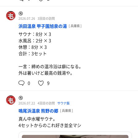
㋲
2026.07.26
3回目の訪問
浜田温泉 甲子園旭泉の湯
[ 兵庫県 ]
サウナ：8分 × 3
水風呂：2分 × 3
休憩：8分 × 3
合計：3セット
一言：締めの温冷浴は癖になる。
外は暑いけど最高の銭湯や。
0
9
㋲
2026.07.22
4回目の訪問
サウナ飯
鳴尾浜温泉 熊野の郷
[ 兵庫県 ]
真ん中水曜サウナ。
4セットからのこれ好き並全マシ