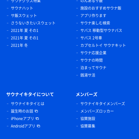
サウナグッズ特集
のんあるサ飯
サウナハット
施設のおすすめサウナ飯
サ飯スウェット
アプリ作ります
さうないきたいスウェット
サウナ楽しむ検索
2021年 夏 その1
サバス 移動型サウナバス
2021年 夏 その1
サバス 2号車
2021年 冬
カプセルトイ サウナキット
サウナ応援企業
サウナの時間
泊まってサウナ
銭湯サ活
サウナイキタイについて
メンバーズ
サウナイキタイとは
サウナイキタイメンバーズ
誕生時のお話
メンバーズロッカー
iPhoneアプリ
協賛施設
Androidアプリ
協賛募集