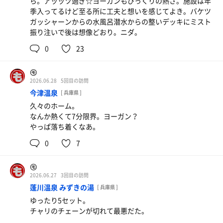
ら。アッッツ過ぎ☆ヨーガンもびっくりの熱さ。施設は年
季入ってるけど至る所に工夫と想いを感じてよき。バケツ
ガッシャーンからの水風呂潜水からの整いデッキにミスト
振り注いで後は想像どおり。ニダ。
0
23
㋲
2026.06.28
5回目の訪問
今津温泉
[ 兵庫県 ]
久々のホーム。
なんか熱くて7分限界。ヨーガン？
やっぱ落ち着くなあ。
0
7
㋲
2026.06.27
3回目の訪問
蓬川温泉 みずきの湯
[ 兵庫県 ]
ゆったり5セット。
チャリのチェーンが切れて最悪だた。