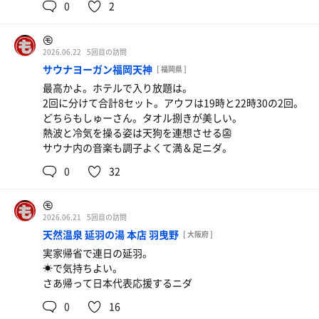
0
2
㋲
2026.06.22
5回目の訪問
サウナヨーガン福岡天神
[ 福岡県 ]
最高かよ。ホテルで入り放題は。
2回に分けて合計8セット。アウフは19時と22時30の2回。
どちらもしゅーさん。タオル捌きが美しい。
熱波と冷気を操る姿は天狗を連想させる👺
サウナ内の音楽も調子よくて満＆足ニダ。
0
32
㋲
2026.06.21
5回目の訪問
天然温泉 延羽の湯 本店 羽曳野
[ 大阪府 ]
実家帰省で連日の延羽。
☀で気持ちよい。
さあ帰って日本代表応援するニダ
0
16