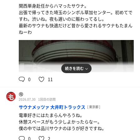
関西単身赴任からハマったサウナ。
出張で帰ってきた埼玉のシンボル草加センター。初めてで
すわ。渋いね。夜も遅いのに賑わってるし。
最新のサウナも快適だけど昔から愛されるサウナもたまん
ねーわ
続きを読む
0
11
㋲
2026.07.30
1回目の訪問
サウナメッツァ 大井町トラックス
[ 東京都 ]
電車好きにはたまらんやろうね。
休憩スペースがもう少しよかったらなー。
僕の中では品川サウナのほうが好きですね。
0
2