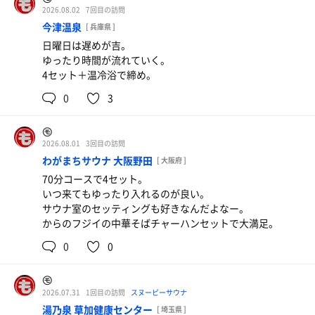
2026.08.02
7回目の訪問
今津温泉
[ 兵庫県 ]
日曜日は遅めが吉。
ゆったり時間が流れていく。
4セット＋温冷浴で締め。
0
3
㋲
2026.08.01
3回目の訪問
わがまちサウナ 大阪野田
[ 大阪府 ]
70分コースで4セット。
いつ来てもゆったり入れるのが良い。
サウナ室のセッティングも好きなんだよなー。
からのフジイの中華そばチャーハンセットで大満足。
0
0
㋲
2026.07.31
1回目の訪問
スヌーピーサウナ
湯乃泉 草加健康センター
[ 埼玉県 ]