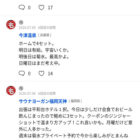
0
17
㋲
2026.07.09
6回目の訪問
今津温泉
[ 兵庫県 ]
ホームで4セット。
明日は有給。宇宙いくか。
明後日は菊水。最高かよ。
日曜日はまだ考え中。
0
14
㋲
2026.07.06
6回目の訪問
サウナヨーガン福岡天神
[ 福岡県 ]
出張は平和台ホテル１択。今日は少しだけ会食でおビール
飲んじまったので軽めに3セット。クーポンのジンジャー
ショットで温まり方アップ！これ良いかも。月曜だけど意
外に人多かった。
週末は菊水プライベート予約で今から楽しみがとまんね