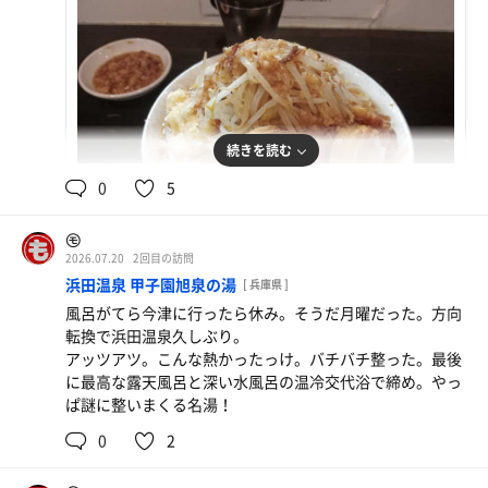
続きを読む
0
5
㋲
2026.07.20
2回目の訪問
浜田温泉 甲子園旭泉の湯
[ 兵庫県 ]
並の全マシ
風呂がてら今津に行ったら休み。そうだ月曜だった。方向
うーーん食べ過ぎ！
転換で浜田温泉久しぶり。
アッツアツ。こんな熱かったっけ。バチバチ整った。最後
に最高な露天風呂と深い水風呂の温冷交代浴で締め。やっ
ぱ謎に整いまくる名湯！
0
2