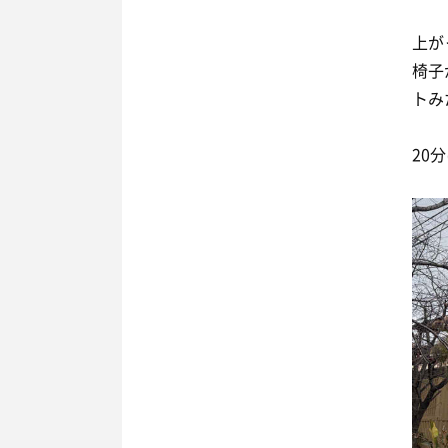
上が
椅子
トみ
20