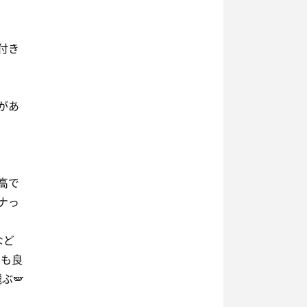
付き
があ
高で
ナっ
など
のも良
ぶ🪽