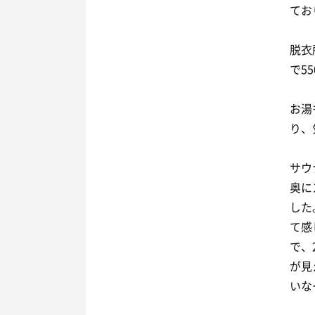
てお
脱衣
で5
お湯
り、
サウ
奥に
した
て感
で、
が見
いな