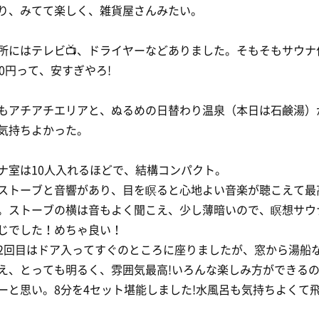
り、みてて楽しく、雑貨屋さんみたい。
所にはテレビ📺、ドライヤーなどありました。そもそもサウナ
50円って、安すぎやろ!
もアチアチエリアと、ぬるめの日替わり温泉（本日は石鹸湯）
気持ちよかった。
ナ室は10人入れるほどで、結構コンパクト。
ストーブと音響があり、目を瞑ると心地よい音楽が聴こえて最
。ストーブの横は音もよく聞こえ、少し薄暗いので、瞑想サウ
じでした！めちゃ良い！
2回目はドア入ってすぐのところに座りましたが、窓から湯船
え、とっても明るく、雰囲気最高!いろんな楽しみ方ができる
ーと思い。8分を4セット堪能しました!水風呂も気持ちよくて飛