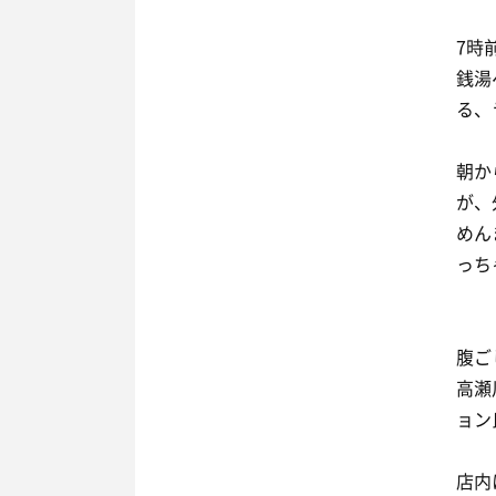
7時
銭湯
る、
朝か
が、
めん
っち
腹ご
高瀬
ョン
店内