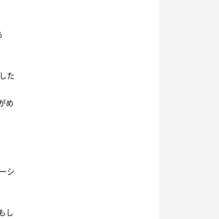
あ
した
がめ
ーシ
もし