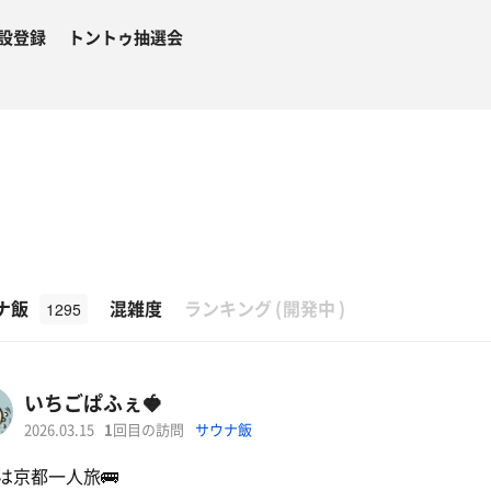
設登録
トントゥ抽選会
β
ナ飯
混雑度
ランキング
(
開発中
)
1295
いちごぱふぇ🍓
2026.03.15
1
回目の訪問
サウナ飯
は京都一人旅🚌