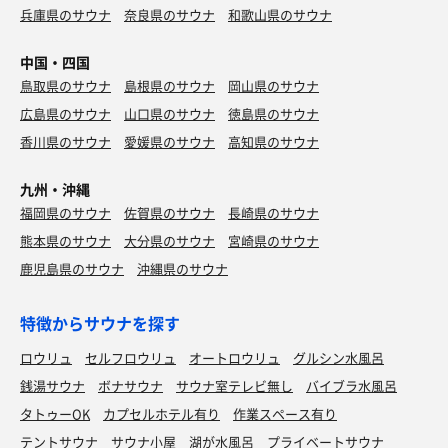
兵庫県のサウナ
奈良県のサウナ
和歌山県のサウナ
中国・四国
鳥取県のサウナ
島根県のサウナ
岡山県のサウナ
広島県のサウナ
山口県のサウナ
徳島県のサウナ
香川県のサウナ
愛媛県のサウナ
高知県のサウナ
九州・沖縄
福岡県のサウナ
佐賀県のサウナ
長崎県のサウナ
熊本県のサウナ
大分県のサウナ
宮崎県のサウナ
鹿児島県のサウナ
沖縄県のサウナ
特徴からサウナを探す
ロウリュ
セルフロウリュ
オートロウリュ
グルシン水風呂
銭湯サウナ
ボナサウナ
サウナ室テレビ無し
バイブラ水風呂
タトゥーOK
カプセルホテル有り
作業スペース有り
テントサウナ
サウナ小屋
湖が水風呂
プライベートサウナ