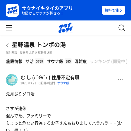
サウナイキタイのアプリ
無料で使う
地図からサウナが探せる！
星野温泉 トンボの湯
温浴施設 - 長野県 北佐久郡軽井沢町
β
施設情報
サ活
サウナ飯
混雑度
ランキング
(
開発中
)
3789
385
む し (›´🐽`‹ ) 住居不定有職
2026.03.21
6
回目の訪問
サウナ飯
先月ぶりソロ活
さすが連休
混んでた、ファミリーで
ちょっと危ない行為するお子さんもおりましてハラハラ……(お
い、親！！)