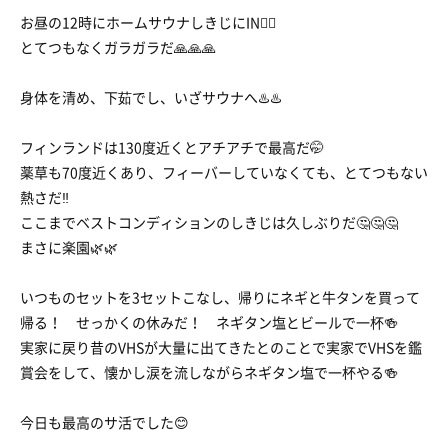
お昼の12時にホームサウナしきじにIN🧖‍♂️
とてつもなくガラガラだ🙏🙏🙏
身体を清め、下茹でし、いざサウナへ♨️♨️
フィンランドは130度近くとアチアチで最高だ🤭
薬草も70度近くあり、フィーバーしていなくても、とてつもない
熱さだ‼️
ここまでベストコンディションのしきじは久しぶりだ🤔🤔🤔
まさに楽園🌿🌿
いつものセットを3セットこなし、帰りにネギと牛タンを買って
帰る！ せっかくの休みだ！ ネギタン塩とビールで一杯🍻
実家に戻り昔のVHSが大量に出てきたとのことで実家でVHSを鑑
賞会をして、懐かし涙を流しながらネギタン塩で一杯やる🍻
今日も最高のサ活でした😊