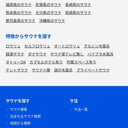
福岡県のサウナ
佐賀県のサウナ
長崎県のサウナ
熊本県のサウナ
大分県のサウナ
宮崎県のサウナ
鹿児島県のサウナ
沖縄県のサウナ
特徴からサウナを探す
ロウリュ
セルフロウリュ
オートロウリュ
グルシン水風呂
銭湯サウナ
ボナサウナ
サウナ室テレビ無し
バイブラ水風呂
タトゥーOK
カプセルホテル有り
作業スペース有り
テントサウナ
サウナ小屋
湖が水風呂
プライベートサウナ
サウナを探す
サ活
サウナ検索
サ活一覧
泊まれるサウナ検索
地図から検索