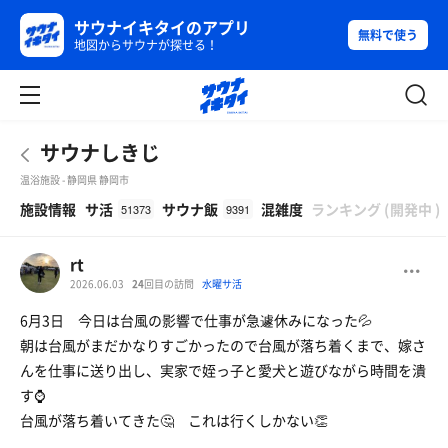
サウナイキタイのアプリ
無料で使う
地図からサウナが探せる！
サウナしきじ
温浴施設 - 静岡県 静岡市
β
施設情報
サ活
サウナ飯
混雑度
ランキング
(
開発中
)
51373
9391
rt
2026.06.03
24
回目の訪問
水曜サ活
6月3日 今日は台風の影響で仕事が急遽休みになった💦
朝は台風がまだかなりすごかったので台風が落ち着くまで、嫁さ
んを仕事に送り出し、実家で姪っ子と愛犬と遊びながら時間を潰
す⌚️
台風が落ち着いてきた🤔 これは行くしかない👏