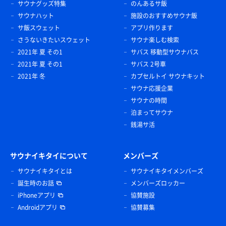
サウナグッズ特集
のんあるサ飯
サウナハット
施設のおすすめサウナ飯
サ飯スウェット
アプリ作ります
さうないきたいスウェット
サウナ楽しむ検索
2021年 夏 その1
サバス 移動型サウナバス
2021年 夏 その1
サバス 2号車
2021年 冬
カプセルトイ サウナキット
サウナ応援企業
サウナの時間
泊まってサウナ
銭湯サ活
サウナイキタイについて
メンバーズ
サウナイキタイとは
サウナイキタイメンバーズ
誕生時のお話
メンバーズロッカー
iPhoneアプリ
協賛施設
Androidアプリ
協賛募集