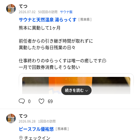
てつ
2026.07.02
50回目の訪問
サウナ飯
サウナと天然温泉 湯らっくす
[ 熊本県 ]
熊本に異動して1ヶ月
前任者からの引き継ぎ時間が取れずに
異動したから毎日残業の日々
仕事終わりのゆらっくすは唯一の癒しです🫠
一月で回数券消費しそうな勢い
続きを読む
0
69
てつ
2026.06.28
1回目の訪問
ピースフル優祐悠
[ 熊本県 ]
チェックイン