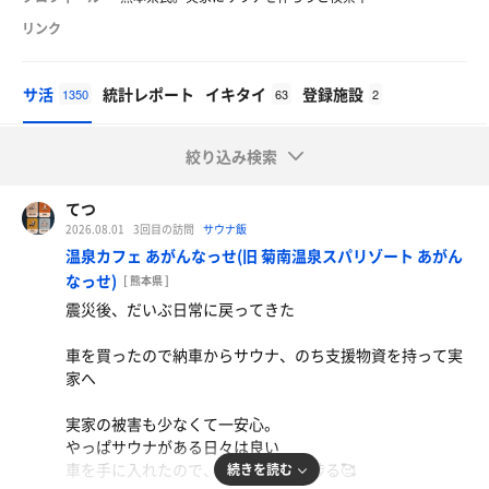
リンク
サ活
統計レポート
イキタイ
登録施設
1350
63
2
絞り込み検索
てつ
2026.08.01
3回目の訪問
サウナ飯
温泉カフェ あがんなっせ(旧 菊南温泉スパリゾート あがん
なっせ)
[ 熊本県 ]
震災後、だいぶ日常に戻ってきた
車を買ったので納車からサウナ、のち支援物資を持って実
家へ
実家の被害も少なくて一安心。
やっぱサウナがある日々は良い
車を手に入れたので、サウナ遠征が捗る🥰
続きを読む