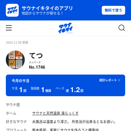
サウナイキタイのアプリ
無料で使う
地図からサウナが探せる！
2020.11.08 登録
てつ
メンバーズ
1746
No.
統計レポート
今月のサ活
1
1
1.2
サ活
施設数
ペース
回
施設
週
回
サウナ歴
ホーム
サウナと天然温泉 湯らっくす
好きなサウナ
水風呂は温度より深さ。 外気浴が出来るとなお良い。
プロフィール
熊本県民。実家にサウナを作ろうと模索中