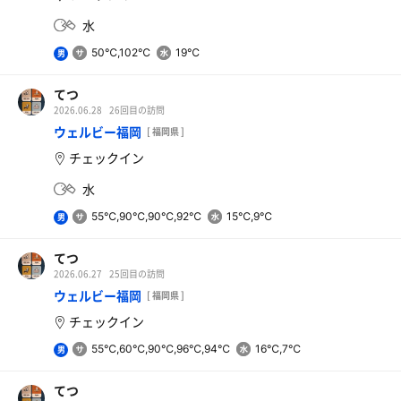
水
50℃,102℃
19℃
男
ファンタオレンジ
110円。数年ぶりの購入
てつ
2026.06.28
26回目の訪問
水道水
ウェルビー福岡
[ 福岡県 ]
チェックイン
水
55℃,90℃,90℃,92℃
15℃,9℃
男
てつ
2026.06.27
25回目の訪問
ウェルビー福岡
[ 福岡県 ]
チェックイン
55℃,60℃,90℃,96℃,94℃
16℃,7℃
男
てつ