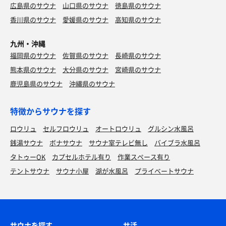
広島県のサウナ
山口県のサウナ
徳島県のサウナ
香川県のサウナ
愛媛県のサウナ
高知県のサウナ
九州・沖縄
福岡県のサウナ
佐賀県のサウナ
長崎県のサウナ
熊本県のサウナ
大分県のサウナ
宮崎県のサウナ
鹿児島県のサウナ
沖縄県のサウナ
特徴からサウナを探す
ロウリュ
セルフロウリュ
オートロウリュ
グルシン水風呂
銭湯サウナ
ボナサウナ
サウナ室テレビ無し
バイブラ水風呂
タトゥーOK
カプセルホテル有り
作業スペース有り
テントサウナ
サウナ小屋
湖が水風呂
プライベートサウナ
サウナを探す
サ活