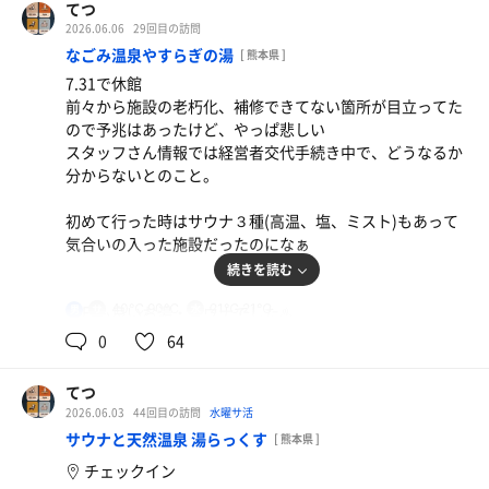
てつ
2026.06.06
29回目の訪問
なごみ温泉やすらぎの湯
[ 熊本県 ]
7.31で休館
前々から施設の老朽化、補修できてない箇所が目立ってた
ので予兆はあったけど、やっぱ悲しい
スタッフさん情報では経営者交代手続き中で、どうなるか
分からないとのこと。
初めて行った時はサウナ３種(高温、塩、ミスト)もあって
気合いの入った施設だったのになぁ
続きを読む
40℃,90℃
21℃,21℃
今日も良いお湯・サウナでした♨️
男
0
64
てつ
2026.06.03
44回目の訪問
水曜サ活
サウナと天然温泉 湯らっくす
[ 熊本県 ]
チェックイン