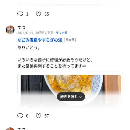
60℃,90℃
15℃
男
1
65
てつ
2026.07.25
30回目の訪問
サウナ飯
なごみ温泉やすらぎの湯
[ 熊本県 ]
ありがとう。
いろいろな箇所に修理が必要そうだけど、
また営業再開することを祈ってます🙏
あいがけカレー
東京で食べれなかったお店が何故か熊本に！二日酔い
続きを読む
には沁みた
90℃
23℃,21℃
男
水
0
57
てつ