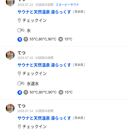
2026.07.23
55回目の訪問
スヌーピーサウナ
サウナと天然温泉 湯らっくす
[ 熊本県 ]
チェックイン
海老天とじ丼、みにそば
水
790円
55℃,80℃,90℃
15℃
男
グリーンだから
てつ
2026.07.16
54回目の訪問
サウナと天然温泉 湯らっくす
[ 熊本県 ]
チェックイン
水道水
50℃,80℃,90℃
15℃
男
てつ
2026.07.14
53回目の訪問
サウナと天然温泉 湯らっくす
[ 熊本県 ]
チェックイン