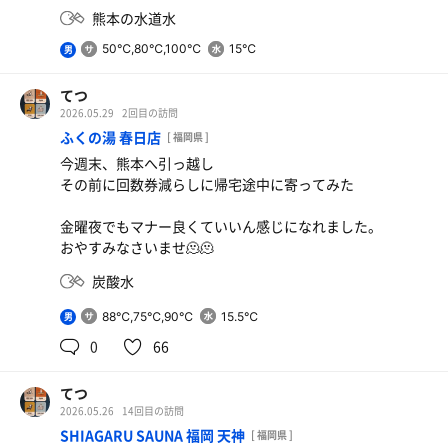
熊本の水道水
50℃,80℃,100℃
15℃
男
てつ
2026.05.29
2回目の訪問
ふくの湯 春日店
[ 福岡県 ]
ポカリスエット
今週末、熊本へ引っ越し
その前に回数券減らしに帰宅途中に寄ってみた
金曜夜でもマナー良くていいん感じになれました。
おやすみなさいませ🫠🫠
炭酸水
88℃,75℃,90℃
15.5℃
男
0
66
てつ
2026.05.26
14回目の訪問
SHIAGARU SAUNA 福岡 天神
[ 福岡県 ]