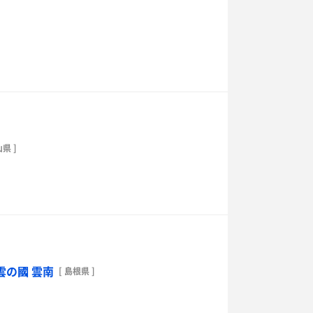
山県 ]
雲の國 雲南
[ 島根県 ]