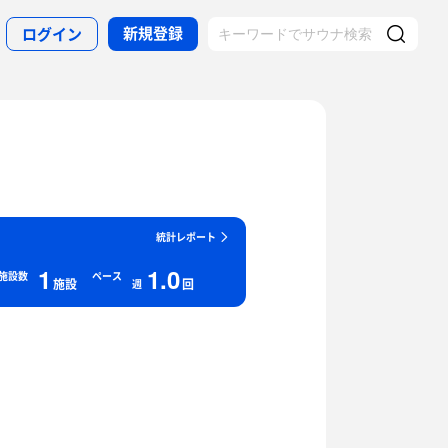
新規登録
ログイン
統計レポート
1
1.0
施設数
ペース
施設
回
週