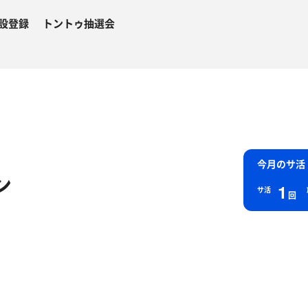
設登録
トントゥ抽選会
今月のサ活
ン
1
サ活
回