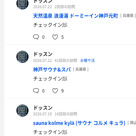
ドッスン
2026.07.22
2回目の訪問
天然温泉 浪漫湯 ドーミーイン神戸元町
[ 兵庫県 ]
チェックイン🧖
0
5
ドッスン
2026.07.22
41回目の訪問
水曜サ活
神戸サウナ&スパ
[ 兵庫県 ]
チェックイン🧖
0
9
ドッスン
2026.07.19
16回目の訪問
sauna kolme kylä (サウナ コルメ キュラ)
[ 岡
チェックイン🧖