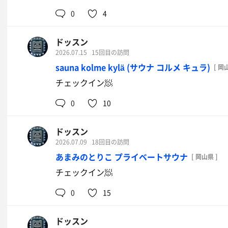
0
4
ドッスン
2026.07.15
15回目の訪問
sauna kolme kylä (サウナ コルメ キュラ)
[ 岡
チェックイン🧖
0
10
ドッスン
2026.07.09
18回目の訪問
あまみのとりこ プライベートサウナ
[ 岡山県 ]
チェックイン🧖
0
15
ドッスン