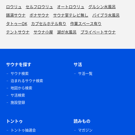
ロウリュ
セルフロウリュ
オートロウリュ
グルシン水風呂
銭湯サウナ
ボナサウナ
サウナ室テレビ無し
バイブラ水風呂
タトゥーOK
カプセルホテル有り
作業スペース有り
テントサウナ
サウナ小屋
湖が水風呂
プライベートサウナ
サウナを探す
サ活
サウナ検索
サ活一覧
泊まれるサウナ検索
地図から検索
サ活検索
施設登録
トントゥ
読みもの
トントゥ抽選会
マガジン