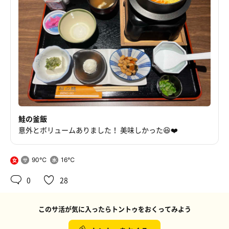
鮭の釜飯
意外とボリュームありました！ 美味しかった😆❤️
90℃
16℃
女
0
28
このサ活が気に入ったらトントゥをおくってみよう