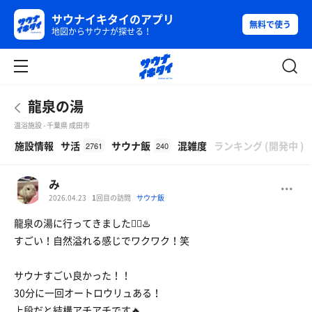
サウナイキタイのアプリ
無料で使う
地図からサウナが探せる！
龍泉の湯
温浴施設 - 千葉県 成田市
β
施設情報
サ活
サウナ飯
混雑度
ランキング
(
開発中
)
2761
240
み
2026.04.23
1
回目の訪問
サウナ飯
龍泉の湯に行ってきました🧖‍♀️♨️
すごい！自然溢れる感じでワクワク！笑
サウナすごい良かった！！
30分に一回オートロウリュある！
上段だと結構アチアチです🔥