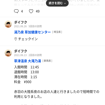
ikiストーブにリニューアルされたと聞いていましたが、実
続きを読む
際入ってみると定員8人の4m×2mの約8㎡の低い天井の小
さなサ室にデカデカとストーブが設置されていました。そ
4
49
してその魔改造された暴力的な変態サウナにすっかり魅了
されてしまいました。
ダイフク
2021.06.26
5回目の訪問
オートロウリュ時、もの凄い熱波が襲来します。最初、音
湯乃泉 草加健康センター
[ 埼玉県 ]
速の貴公子アイルトンセナが通り過ぎたのかと思いまし
チェックイン
た。
(後から知りましたが、この日はロウリュ4倍の特別な日だ
ったそうです)
ダイフク
2021.06.13
2回目の訪問
水風呂は18℃とよく冷えていて、さらに大きなクーラーボ
草津温泉 大滝乃湯
[ 群馬県 ]
ックスで追い氷ができました。
入館時間 11:45
退館時間 13:00
その後、会長から教えてもらった踊り場スペースへ行きま
滞在時間 1:15
した。終電が行った後の深夜の大塚の街が一望できます。
料金 ¥900
静けさと妖しさ。この街でいろいろ遊ばせてもらった思い
出が走馬灯のように駆け巡ります。
赤羽の大陸系夜のお店の人達と行きましたので短時間での
利用となりました。
少しずつですが、戻りつつある日常、もう少しあと少しで
す。