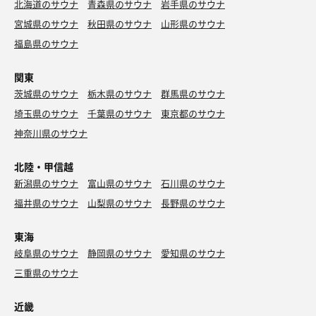
北海道のサウナ
30℃の掛け流し浴槽は泡つきはないものの特濃な浴感で、
青森県のサウナ
岩手県のサウナ
ここで約20分ゆっくりつかり、水風呂と温冷交互浴を繰り
宮城県のサウナ
秋田県のサウナ
山形県のサウナ
返すと田舎の湯治場にきたような気分になります。
福島県のサウナ
水風呂
関東
約16℃くらいで少し消毒入っていますが、とくに気になり
ません。
茨城県のサウナ
栃木県のサウナ
群馬県のサウナ
埼玉県のサウナ
千葉県のサウナ
東京都のサウナ
さすが療養泉の効果か、帰りの南海電車でもずっと太もも
神奈川県のサウナ
に爽快な清涼感が残りました。
北陸・甲信越
ただ、あれだけの温泉となるとメンテナンスが大変で、直
近の矢板温泉みたいにポンプが詰まったりしないのかと余
新潟県のサウナ
富山県のサウナ
石川県のサウナ
計な心配をしてしまいました。
福井県のサウナ
山梨県のサウナ
長野県のサウナ
東海
岐阜県のサウナ
静岡県のサウナ
愛知県のサウナ
三重県のサウナ
近畿