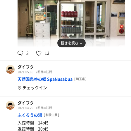
続きを読む
3
13
ダイフク
2021.05.08
2回目の訪問
天然温泉ゆの郷 SpaNusaDua
[ 埼玉県 ]
チェックイン
ダイフク
2021.04.29
1回目の訪問
ふくろうの湯
[ 和歌山県 ]
入館時間 14:45
退館時間 20:45