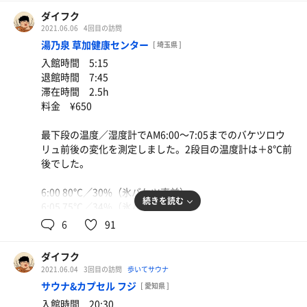
ダイフク
2021.06.06
4回目の訪問
湯乃泉 草加健康センター
[ 埼玉県 ]
入館時間 5:15
退館時間 7:45
滞在時間 2.5h
料金 ¥650
最下段の温度／湿度計でAM6:00〜7:05までのバケツロウ
リュ前後の変化を測定しました。2段目の温度計は＋8℃前
後でした。
6:00 80℃／30%（氷バケツ直前）
続きを読む
6:05 75℃／34%（氷バケツ直後）
6:10 76℃／34%
6
91
6:20 78℃／34%
6:30 80℃／34%（氷バケツ直前）
ダイフク
6:35 77℃／35%（氷バケツ直後）
2021.06.04
3回目の訪問
歩いてサウナ
6:40 78℃／34%
サウナ&カプセル フジ
[ 愛知県 ]
6:50 80℃／34%
入館時間 20:30