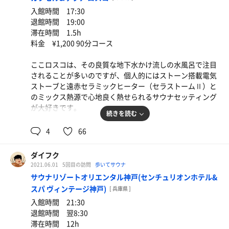
さらに、室内には籐枕が2つ置いてあり、寝そべり自由。
入館時間 17:30
床で岩盤浴使いも良し、最上段で横になってテレビ見る茶
退館時間 19:00
の間お父さん使いも良し。
滞在時間 1.5h
料金 ¥1,200 90分コース
もし、定年後、家にサウナつくるとしたら、このサウナを
真似して、毎日だらだらと過ごしてみたい。なんとも極上
ここロスコは、その良質な地下水かけ流しの水風呂で注目
な不感サウナです。
されることが多いのですが、個人的にはストーン搭載電気
2.1
歩いた距離
km
ストーブと遠赤セラミックヒーター（セラストームⅡ）と
のミックス熱源で心地良く熱せられるサウナセッティング
が大好きです。
続きを読む
オススメは寝そべりエリアの最下段で、ここだとのんびり
4
66
長時間でも苦しくなく、程良く発汗が続きます。そのあま
りの気持ち良さによく軽くうたた寝してしまいます。
ダイフク
2021.06.01
5回目の訪問
歩いてサウナ
ストーン上にはオートロウリュ装置があり、いつでも凶暴
サウナリゾートオリエンタル神戸(センチュリオンホテル&
化、ドンパチ化できる仕様となっていますが、最近稼働し
スパ ヴィンテージ神戸)
[ 兵庫県 ]
たところを見ていません。最近、寝そべりエリアも増設さ
入館時間 21:30
れました。
退館時間 翌8:30
滞在時間 12h
もし、あの水風呂スペックから逆算されてこのサウナセッ