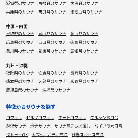
滋賀県のサウナ
京都府のサウナ
大阪府のサウナ
兵庫県のサウナ
奈良県のサウナ
和歌山県のサウナ
中国・四国
鳥取県のサウナ
島根県のサウナ
岡山県のサウナ
広島県のサウナ
山口県のサウナ
徳島県のサウナ
香川県のサウナ
愛媛県のサウナ
高知県のサウナ
九州・沖縄
福岡県のサウナ
佐賀県のサウナ
長崎県のサウナ
熊本県のサウナ
大分県のサウナ
宮崎県のサウナ
鹿児島県のサウナ
沖縄県のサウナ
特徴からサウナを探す
ロウリュ
セルフロウリュ
オートロウリュ
グルシン水風呂
銭湯サウナ
ボナサウナ
サウナ室テレビ無し
バイブラ水風呂
タトゥーOK
カプセルホテル有り
作業スペース有り