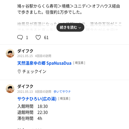
鳩ヶ谷駅からくら寿司＞境橋＞ユニデｨ＞オフハウス経由
で歩きました。往復約1万歩でした。
檜風呂が高温になったとの情報により、温冷交互浴がここ
続きを読む
でもできると真っ先に行きましたが、残念ながら本日は
40℃前後でした・・・熱い!とクレームでも入ったのでし
1
61
ょうか。
ダイフク
それでも、21:40の閉店時間が来てもまだまだ入っていた
2021.05.15
4回目の訪問
い！といつも名残惜しく思わせてくれるサウナ、水風呂、
天然温泉ゆの郷 SpaNusaDua
[ 埼玉県 ]
黒湯温泉でした。
チェックイン
5.6
歩いた距離
km
ダイフク
2021.05.13
8回目の訪問
歩いてサウナ
サウナひろい(広の湯)
[ 埼玉県 ]
入館時間 18:30
退館時間 22:30
滞在時間 4h