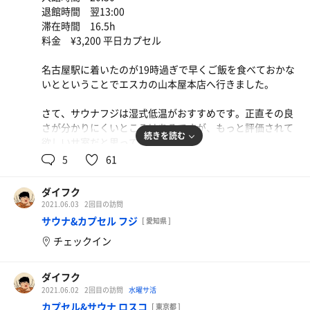
7:00 80℃／34%（氷バケツ直前）
退館時間 翌13:00
7:05 77℃／34%（氷バケツ直後）
滞在時間 16.5h
料金 ¥3,200 平日カプセル
名古屋駅に着いたのが19時過ぎで早くご飯を食べておかな
いとということでエスカの山本屋本店へ行きました。
さて、サウナフジは湿式低温がおすすめです。正直その良
さが分かりにくいところはあるですが、もっと評価されて
続きを読む
欲しいサ室だと思っております。
5
61
熱源はストーン対流式電気ストーブと電熱式岩盤床ヒータ
ーとスチームジェネレーターの3つから構成されていて、
ダイフク
対流と遠赤と蒸気がそれぞれ細かくセッティングされてい
2021.06.03
2回目の訪問
ます。
サウナ&カプセル フジ
[ 愛知県 ]
チェックイン
そのおかげで55℃低温設定にもかかわらず、気がつけば大
量発汗、しかもいつまででも入っていられる不思議な不感
サウナです。この絶妙なセッティングは玄人の仕業に違い
ダイフク
ないです。
2021.06.02
2回目の訪問
水曜サ活
カプセル&サウナ ロスコ
[ 東京都 ]