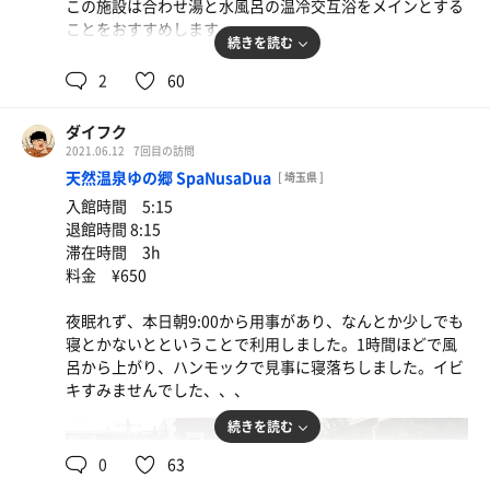
この施設は合わせ湯と水風呂の温冷交互浴をメインとする
ことをおすすめします。
続きを読む
ただ、超高温浴槽と超低温水風呂はそれぞれ45℃、15℃と
2
60
随分マイルドになっていたのが気になりました。
ダイフク
合わせ湯の高温廃止は町長からのお達しによるものだそう
2021.06.12
7回目の訪問
です。
天然温泉ゆの郷 SpaNusaDua
[ 埼玉県 ]
入館時間 5:15
水風呂についてはセルフ式ボタン蛇口の水温は約10℃とま
退館時間 8:15
ずまずであったことから、ボタンを押す人が少なかったこ
滞在時間 3h
とによる新規投入量不足が原因だと思われます。
料金 ¥650
夏の18きっぷがはじまったら、また一人でゆっくり入りに
夜眠れず、本日朝9:00から用事があり、なんとか少しでも
来たいと思います。
寝とかないとということで利用しました。1時間ほどで風
呂から上がり、ハンモックで見事に寝落ちしました。イビ
夜、帰宅して父の日だったことを知りました。
キすみませんでした、、、
続きを読む
0
63