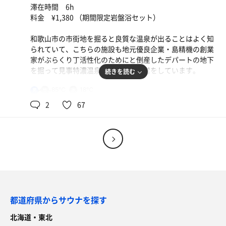
滞在時間 6h
料金 ¥1,380 （期間限定岩盤浴セット）
和歌山市の市街地を掘ると良質な温泉が出ることはよく知
られていて、こちらの施設も地元優良企業・島精機の創業
家がぶらくり丁活性化のためにと倒産したデパートの地下
を掘って見事特濃温泉を掘り当て運営をしています。
続きを読む
85℃
18℃
サウナ
男
遠赤外線ガスストーブ1基が忠実に稼働。少し地味な印象
2
67
ですが、個人的にはこれぐらい少しモヤモヤしながら蒸さ
れるぐらいがベストコンディションです。
劇的なハードスペックサウナは確かに分かりやすく即効性
はありますが、その分心身にダメージを受けやすく用心が
必要です。同様にサウナに対し新興宗教のような熱狂性を
持つのもちょっと危なっかしいものを感じます。「サウナ
を信じるな」
都道府県からサウナを探す
温泉
北海道・東北
成分豊富な天然炭酸泉で療養泉に認定されています。約