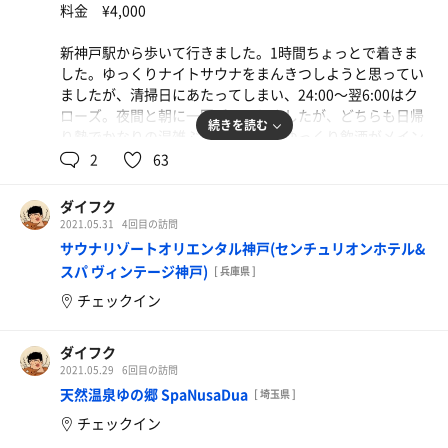
料金 ¥4,000
ティングが決められているとしたら、末恐ろしい施設なの
ですが、少し考え過ぎでしょうか、、、
新神戸駅から歩いて行きました。1時間ちょっとで着きま
した。ゆっくりナイトサウナをまんきつしようと思ってい
ましたが、清掃日にあたってしまい、24:00〜翌6:00はク
ローズ。夜間と朝に一回ずつ入りましたが、どちらも日帰
続きを読む
り勢でかなりの混雑ぶりで、部屋でゆっくり飲酒がメイン
となりました。
2
63
ところで、ここの洗い場のシャワーとカランの吐水切替が
ダイフク
画期的で素晴らしく、こんなところにもこだわりがと感心
2021.05.31
4回目の訪問
しました。
サウナリゾートオリエンタル神戸(センチュリオンホテル&
スパ ヴィンテージ神戸)
[ 兵庫県 ]
美は細部に宿る
チェックイン
歴史は夜つくられる
4.5
歩いた距離
km
ダイフク
2021.05.29
6回目の訪問
天然温泉ゆの郷 SpaNusaDua
[ 埼玉県 ]
チェックイン