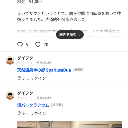
料金 ¥1,000
歩いてサウナということで、鳩ヶ谷駅に自転車をおいて往
復歩きました。片道約40分歩きました。
サ室は120℃前後ですが湿度が低いので、とても快適なコ
続きを読む
ンディションでした。、水風呂もここは井戸が深いのか水
温の季節変動があまりなく、年中気持ち良いです。
5
70
隣の常連紋付き兄さん、サ室が熱い熱いと訴え、よくよく
ダイフク
聞いたら25分入っているとのことで笑でした。
2021.05.11
3回目の訪問
天然温泉ゆの郷 SpaNusaDua
[ 埼玉県 ]
そんなこんなで午後9時を過ぎるとサ室は閑散とし、アウ
チェックイン
トレイジ感も薄らぎ、とてものんびりさせていただきまし
た。
ダイフク
5.2
歩いた距離
km
2021.05.10
3回目の訪問
湯パークラヂウム
[ 埼玉県 ]
チェックイン