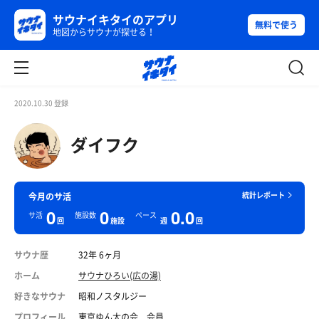
サウナイキタイのアプリ
無料で使う
地図からサウナが探せる！
2020.10.30 登録
ダイフク
統計レポート
今月のサ活
0
0
0.0
サ活
施設数
ペース
回
施設
週
回
サウナ歴
32年 6ヶ月
ホーム
サウナひろい(広の湯)
好きなサウナ
昭和ノスタルジー
プロフィール
東京ゆん太の会 会員