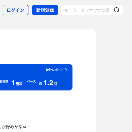
新規登録
ログイン
統計レポート
1
1.2
施設数
ペース
施設
回
週
が好みかな☺️