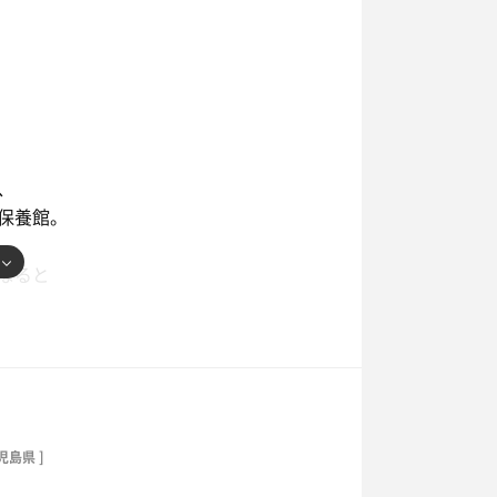
少なくなるのかも」と思い、朝イチで利
してきた。
が、
、
保養館。
なると
なっていく。
「かいもんだけ」。
たけやま」の日だったな。
児島県 ]