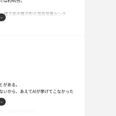
なり熱くなるので、ビーチサンダルが置
では約40分。
ますように。』
は、種子島中種子町の温泉保養センタ
感覚が心地いい✨
イブと温泉で過ごす。
ていて、もう少し流下能力を確保しても
時はカラスの行水並みの短時間利用。
とがある。
みち」ができていて、足を取られそうに
ー。
ないから、あえてAIが挙げてこなかった
。
ット対策をお願いしたいところ。
👀
時、温泉だけは別だ。