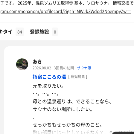
子です。 2025年、温泉ソムリエ取得🌸 基本、ソロサウナ。 情報交換
agram.com/monxnom/profilecard/?igsh=MWJkZWdod2NoempyZw==
キタイ
登録施設
34
0
あき
2026.08.02
3回目の訪問
サウナ飯
指宿こころの湯
[ 鹿児島県 ]
元を取りたい。
…。…。…。
母との温泉巡りは、できることなら、
サウナのない場所にしたい。
.
せっかちもせっかちの母のこと。
熱い部屋にじっとしているなんて、もってのほ