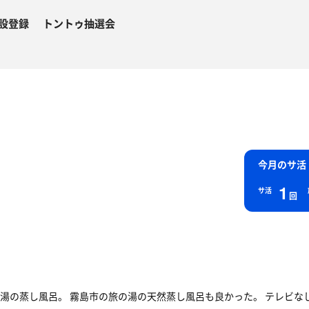
設登録
トントゥ抽選会
今月のサ活
1
サ活
回
湯の蒸し風呂。 霧島市の旅の湯の天然蒸し風呂も良かった。 テレビなし