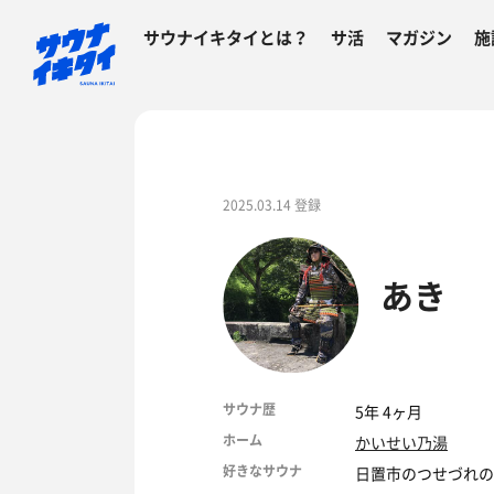
サウナイキタイとは？
サ活
マガジン
施
2025.03.14 登録
あき
サウナ歴
5年 4ヶ月
ホーム
かいせい乃湯
好きなサウナ
日置市のつせづれの