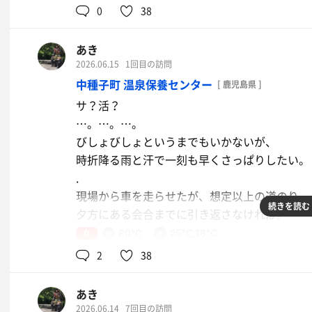
私が知る限り、こちらだけが『東郷温泉』を名
0
38
少し横道に逸れてしまったけれど、
昼間の時間帯は、マジックミラー機能が働いて
げてくる。
蒸し風呂1セット、ドライサウナ1セット。
が、夕方にかけては明るい浴室が丸見え構造。
.
あき
ととのい時間をしっかり取ると、案外セット数
.
そう、SPA HOTEL YUTTARIKAN。
2026.06.15
1回目の訪問
思ったのでした。
そのため、脱衣所及び浴室には薄いカーテンが
.
中種子町 温泉保養センター
[ 鹿児島県 ]
……落ち着かない。笑
２回目の訪問。
.
サ？活？
前回は、ひとりじゃなかった。
まあ、見られて減るものでなし。構わず、身を
…。…。…。
そんなことを思い出しながら、サウナを２セッ
.
びしょびしょというまでもいかないが、
.
サウナは意外と広くて６畳程度。２段。
時折降る雨と汗で一刻も早くさっぱりしたい。
露天風呂には整い椅子もあって悪くないのだけ
70度設定だが意外と熱くて、昼間と同等の汗
.
.
.
現場から車を走らせたが、想定以上の道のり。
雨が降れば晴れてほしいと願い、晴れたら晴れ
続きを読む
水風呂は、２つの水温。
夕方にある会合までに引き返さなければ。
なんと強欲なことよの。
21度の冷たい方と、不感湯的な25度と。
.
女
80℃
25℃,18℃
.
21度にて浮かんで、気持ちよく。
ということは、髪を乾かすまでの
2
38
それでも、外気の入るスペースで青い整い椅子
水
.
工程を１５分でやり切らなければならぬ。
ジャズが流れている浴場なのに、その音はほと
.
.
あき
.
仕事とはいえど、出張の方が気持ちが解放され
さぁ、洗体スタート。
2026.06.14
7回目の訪問