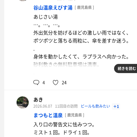
工夫次第でもう少し良くなりそうなのだけど、
それにしても出張前のあれは……キツかった。
念入りに…なんて言ってられない。
谷山温泉えびす湯
[ 鹿児島県 ]
呂を出た。
.
.
.
あじさい湯
SNSを通じて、たくさんの励ましのいいねと
GOGOGOで、サウナを見学。
入湯料600円。
…。…。…。
ったです。本当に心から感謝。
広い！８畳程度。貸切状態。
ホテルの立ち寄り湯としては良心的なお値段。
外出気分を妨げるほどの激しい雨ではなく、
.
が、室温確かめるだけの１分のみがサ活タイム
Googleには300円と書いてあったけれど、
ポツポツと落ちる雨粒に、傘を差すか迷う。
投稿したいことも溜まってるので、ぼちぼち更
.
.
.
ここは水風呂ふたつ。それぞれ、水温が異なる
身体を動かしたくて、ラプラスへ向かった。
.
手先でのみ、それを確かめて、湯船へ。
砂利敷きの無料駐車場は満車。
温泉を後にするため、車を出す。
.
続きを読む
.
バックミラーから見えた男湯……やっぱり丸見
こちらも１分の湯浴み。
ジムやカラオケ、飲食店、図書館など、
4
24
髪も半乾きのまま１５分入浴を完了。
複合施設ならではの充実ぶりで、
.
雨の日の利用客も多いのだろう。
あき
いつかゆっくり入りたい。外に出ると、またも
.
2026.06.07
11回目の訪問
ビールも飲みたい
＋1
急ぎ、車へと駆け込んだ。
ジムで汗を流したあとは、えびす温泉へ。
まつもと温泉
[ 鹿児島県 ]
.
入り口の警告文に怯みつつ。
お茶
サウナ利用者も多い時間帯だったが、
ミスト１回。ドライ１回。
ここは比較的サウナリテラシーが高い。