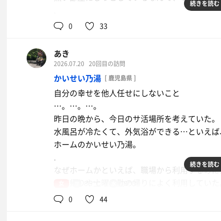
続きを読む
.
別にサウナ好きになってもらおうとは思ってい
0
33
だけど時間を合わせるとなると、１セットが限
.
あき
この日もサウナのないホテルの日帰り入浴を予
2026.07.20
20回目の訪問
が16時開始。
かいせい乃湯
[ 鹿児島県 ]
致し方なく、こころの湯へ。
自分の幸せを他人任せにしないこと
.
…。…。…。
いやもう全然。
昨日の晩から、今日のサ活場所を考えていた。
わたしひとりなら「致し方なく」なんて言葉は
水風呂が冷たくて、外気浴ができる…といえば
少なくとも３セットは楽しんで、休日料金900
ホームのかいせい乃湯。
.
.
今回も１セットのみ。
続きを読む
なぜホームかといえば、職場から利用するのに
後ろ髪を引かれる思いでサ室を後にし、
仕事帰りや土曜出勤の帰りによく利用していた
女
85℃
19℃
身体を拭いて、髪を乾かす。
.
0
44
.
ほぼ通勤路と同じ道を行くのだけど、なんだか
気づけば、ドライヤーは全部リファ。