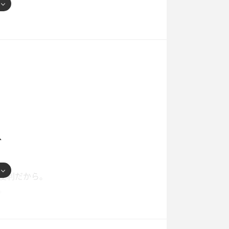
ない。
界。
定していたのだけど、15時開始のはず
使わない。
、
円の元を取る。
便利だから。
。
出勤する気分になってしまうから、いつ