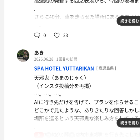
遠赤外線のよくあるタイプだけれど、座面がか
高速船の発着する西之表港から、今回の現場ま
もしも願いが叶うなら、
いてあるのが面白い。
.
『35度超えが珍しかった、あの夏を取り戻せ
なんとか8分耐える。
さらに40分、車を走らせた場所にあるこちら
お茶
そう願いたいよ🙄
続きを読む
.
ー。
水風呂は20度くらいかな。
.
0
23
深さがあるので、身体を預けてぷかりと浮かぶ
波の音が聞こえる場所にある温泉である。
.
.
あき
再びフラットなととのい椅子へ。
出張２日目。
2026.06.28
1回目の訪問
.
同伴したひとりを帰し、貴重な自分時間をドラ
SPA HOTEL YUTTARIKAN
[ 鹿児島県 ]
ここで個人的に気になったのが排水計画。
.
天邪鬼（あまのじゃく）
ととのい椅子の下に排水しきれない水が溜まっ
前回の滞在時にも利用させてもらったが、その
（インスタ投稿分を再掲）
よかったのでは、と感じた。
.
…。…。…。
.
今夜はじっくり過ごそうか。
AIに行き先だけを告げて、プランを作らせるこ
ついでに言うと、水風呂から上がる階段は「水
こちらの特長は、なんといってもマジックミラ
お茶
どこかで見たような、ありきたりな回答しかし
なる場面も。
.
場所を巡るという天邪鬼な楽しみ方をしている
.
温泉から海岸道路を望むことができる。
続きを読む
.
重大なインシデントにつながる前に、ヒヤリハ
……むしろ見えてるんじゃないか｡あちらからも
なんだけど、薩摩川内市東郷町を行き先にした
女
86℃
21℃
.
.