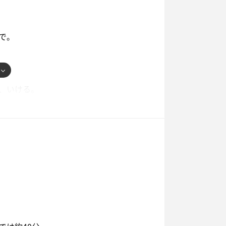
る。
リニューアルされたのかは、正直よくわ
で。
衣ロッカーは、そのままのような気がす
。
、いける。
れに出張用のアメニティを持ってきて正
だからこそ、じっくり蒸されることに集
風呂。
風呂でクールダウン。汗を流して、さっ