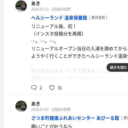
もなら休みの日まで行こうとは思わなかった。
あき
その代わり４分20円の有料になっていた。
.
2026.07.11
1回目の訪問
.
退職を決めてから、「こちらを利用する機会も
ヘルシーランド 温泉保養館
[ 鹿児島県 ]
せっかちな母は髪も短い。
用することに。
リニューアル後、初！
４分を使い切る前に「はい」とドライヤーを渡
.
（インスタ投稿分を再掲）
.
６時まで駐車場で待機して、１番乗りのつもり
…。…。…。
まぁ……いいんだけどさ。
すでに５人も利用されていた。
リニューアルオープン当日の入湯を諦めてから
.
.
ようやく行くことができたヘルシーランド温泉
行きの車でも、帰りの車でも、
みんな考えることは同じ。
.
のべつまくなしに話し続ける母。
朝サウナも座れないことはないけれど、満席。
続きを読む
露天風呂のある「たまて箱温泉」とは場所が異
返事をしながらも、だんだん頭の中は真っ白に
１２分、１セット。
の説明を受け、「承知しております」と入館。
.
女
65℃,80℃
20℃
.
.
娘だから遠慮がない。悪気もない。
2
31
暑くなりそうな空気をまといながらの外気浴。
下調べをしてこなかったので、この日の女湯は
だからこそ、余計に疲れる。
.
あちゃ、ロウリュサウナがあるのは、たしか「
.
あき
.
.
今度は、やっぱりひとりで行こう。
2026.07.07
1回目の訪問
自分の幸せを他人任せにしない。
同行していた弟と時間を合わせ、
さつま町健康ふれあいセンター あびーる館
[ 鹿
そう決めてから、ずいぶん生きやすくなった。
「では、後ほど」と二手に分かれた。
.
願いごとが叶うなら