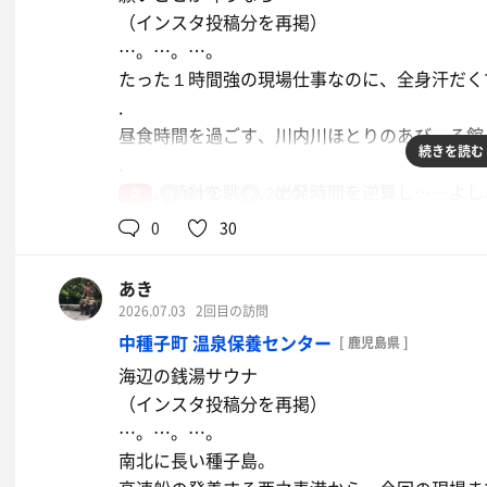
.
事実、こうして朝サウナを選ぶことができてい
（インスタ投稿分を再掲）
以前の施設をあまり覚えていないため、どこが
.
…。…。…。
からない。
.
たった１時間強の現場仕事なのに、全身汗だく
.
朝イチで気持ちいいくらいに効いている空調。
.
ひとつ言えるのは、開けにくい靴ロッカーと脱
誰かが整えてくれた空間。
昼食時間を過ごす、川内川ほとりのあびーる館
る。（開けにくいよね😅）
続きを読む
これは、誰かのおかげ。
.
.
.
食後、時計を眺め、出発時間を逆算し……よし
女
80℃
20℃
身体を洗って、まず向かったのは蒸し風呂。
しろくまジュニア
おかげさま。
こんなこともあろうかと、着替えとタオル、そ
0
30
あー、これ好きなやつ。
あんこが入ってて、美味しい！
そんな気持ちで、毎日を過ごしたい。
解だった。
新しい木材の香りに包まれ、テレビのない空間
.
あき
中できる。
80度設定のサウナ。プールのような深さの水
2026.07.03
2回目の訪問
.
露天風呂もあるが、今回は遠慮しておこう。
中種子町 温泉保養センター
[ 鹿児島県 ]
フラットなととのい椅子に寝転ぶ。
.
内気浴が気持ちいいわねぇ。
海辺の銭湯サウナ
「整う」とまではいかないものの、仕上げの水
昼間から、なんとも贅沢な時間。
（インスタ投稿分を再掲）
ぱりできた。
.
…。…。…。
.
お次はドライサウナ。
南北に長い種子島。
今日は七夕🎋