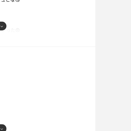
客数と
熱さでした🔥
なかった😨
選択 または
ら ずっと音が
も…🤔？
う
けど
んじゃない。
る熱さ🔥
までが早いー