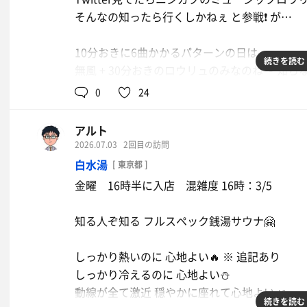
そんなの知ったら行くしかねぇ と参戦❗ が…
平日の朝ということで サ室のキャパに対して
スペースの余裕ありすぎで 3段目でも凄まじい
10分おきに6曲かかるパターンの日は
昨日に続いて 殆ど2段目にいたよね🤗💦
続きを読む
無風 + 30分おきのロウリュのみなのね〜 知ら
0
24
吹き飛ばし 成功です🍃
➡ 好きなアーティストだったとしても曲の取捨
無理な入り方を選ぶことになり、知らなかった
アルト
鳴っていて騒がしいから 10分×6は誰得なのか
2026.07.03
2回目の訪問
白水湯
[ 東京都 ]
※ サウナ 水風呂 給水 かけ水 次セット… とい
金曜 16時半に入店 混雑度 16時：3/5
とんでもルーティンで 強引に8セットこなした
それなりに休憩を挟めたラスト2セット以外は
知る人ぞ知る フルスペック銭湯サウナ🤗
2段目までで体力温存しても 心拍数を戻すのに
息つけるような余裕は無かったw 真似するも
しっかり熱いのに 心地よい🔥 ※ 追記あり
しっかり冷えるのに 心地よい⛄
30分おきのロウリュだけでも さすがの十分すぎ
動線が全て激近 穏やかに座れて心地よい🌿
送風が無いぶん 水風呂で足先の痛みを感じる
続きを読む