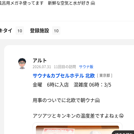
お風呂用メガネ使ってます 新鮮な空気と水が好き 🤗
キタイ
登録施設
10
10
アルト
2026.07.31
11回目の訪問
サウナ飯
サウナ&カプセルホテル 北欧
[ 東京都 ]
金曜 6時に入店 混雑度 06時：3/5
用事のついでに北欧で朝ウナ🤗
アツアツとキンキンの温度差ですよねぇ🤤