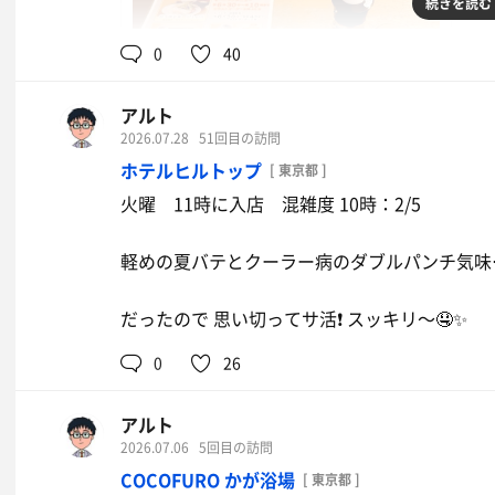
続きを読む
0
40
アルト
2026.07.28
51回目の訪問
ホテルヒルトップ
[ 東京都 ]
火曜 11時に入店 混雑度 10時：2/5
北欧半カレー🍛
北欧に来たらやっぱりコレ❗ カレーそ
軽めの夏バテとクーラー病のダブルパンチ気味
のものの美味しさと 燻製オイルの香り
で更に奥深く🤤
だったので 思い切ってサ活❗ スッキリ〜🤤✨
0
26
アルト
2026.07.06
5回目の訪問
COCOFURO かが浴場
[ 東京都 ]