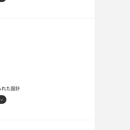
込み
の体験" だと
💦
だけで
い です💦
もよかった😳
！
るのか
た🤔
られた設計
ュ❗
で。
イブラ水風呂❗