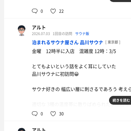
■ 読み返して 少し気になったため 追記を差し
0
22
曲を聴くという目的は達成できたけど
個人的に ミュージックロウリュは "送風込みで
＞しっかり熱いのに 心地よい
アルト
思っているので 正直なところ少し不完全燃焼感
自分がもっと過激な送風に慣れている という
2026.07.03
1回目の訪問
サウナ飯
普通にだいぶ熱い寄りです！ 慣れ目線での心地よ
泊まれるサウナ屋さん 品川サウナ
[ 東京都 ]
とはいえ サ室の中で聴くCDCSとトキラン とて
6曲1回づつ + 2周したのはこの2曲
金曜 12時半に入店 混雑度 12時：3/5
＞知る人ぞ知る
サ活投稿数 7000オーバーあるじゃないですか
幸いなことに（？）明日、月曜が
とてもよいという話をよく耳にしていた
常連さんが何名もいるので この数になってい
品川サウナに初訪問😀
自分のリサーチが甘いだけパターンな気がしてき
偶数時間：ジャスビリ ・ トキラン
奇数時間：夜の踊り子 ・ オドループ
サウナ好きの 幅広い層に刺さるであろう 考え
追記 ここで終わり ■
続きを読む
という素晴らしい曲ラインナップなので
適切な 3種の温度帯に散りばめられた水風呂🤤
・W熱源 3分強にわたる 20分おきの送風ロウリ
連日の訪問でリベンジも視野🤗
それぞれの特徴付けは シンプルに浴槽の形状
0
30
・徒歩3歩 こういうの「が」いい 18度ゆるバ
スペースの都合上 どうしても
アルト