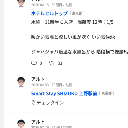
階段は慎重な歩みを強いられるが
2026.04.15
50回目の訪問
・徒歩7歩 充実すぎる広さと席数の外気浴スペ
屋上の休憩スペースと露天の開放感はかなりのも
ホテルヒルトップ
[ 東京都 ]
その場でマッチを130円で買って飲めるの凄い
サウナハット掛けが充分すぎる数あったり
水曜 11時半に入店 混雑度 12時：1/5
ととのいイス横の蛇口も困ることない数あった
13時のアウフグース 担当は蒸気まさおさん
暖かい気温と涼しい風が吹く いい気候🤗
29歳の誕生日だそうで 本日の主役🥳
とても利用者目線なんです😚
ジャバジャバ適温な水風呂から 階段横で優勝❗
このサウナ室のコンディションを最高に持って
バニラソフト
自分がイチバンよく知っている（意訳）
0
33
COCOFUROに行ったら激うまソフト
みたいなことを言われたら 全力で信頼しちゃ
クリームを食べてから帰るべき🤤
アルト
しっかりロウリュ 新鮮な空気を足して
2026.04.03
26回目の訪問
しっかり撹拌 気持ちいいの鍵はそうですよねぇ
Smart Stay SHIZUKU 上野駅前
[ 東京都 ]
チェックイン
アルト
2026.03.29
24回目の訪問