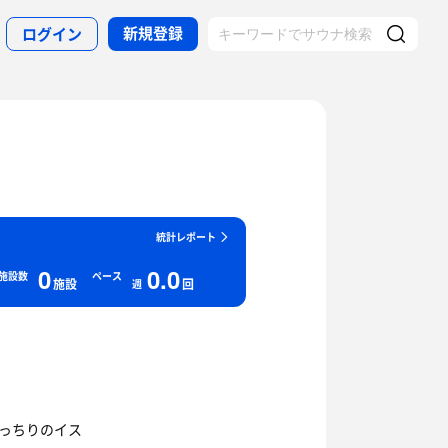
新規登録
ログイン
統計レポート
0
0.0
施設数
ペース
施設
回
週
ばっちりのイス