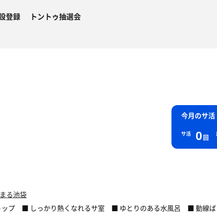
設登録
トントゥ抽選会
今月のサ活
0
サ活
回
るまる池袋
トップ ■ しっかり熱くなれるサ室 ■ ゆとりのある水風呂 ■ 動線