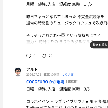
月曜 6時に入店 混雑度 06時：1+/5
昨日ちょっと感じてしまった 不完全燃焼感を
通常の時間割のミュージックロウリュで吹き飛ば
そうそうこれこれ〜😇 という気持ちよさと
重力と 時計回りの きりもみグルグル🤤
続きを読む
夜の踊り子もよかったけど
0
29
オドループ 特に没入感あったなー💡
アルト
今日もジャスビリを休憩時間にあててしまった
2026.07.05
4回目の訪問
サウナ飯
1回は聴いたからセーフということにして〜💦
COCOFURO かが浴場
[ 東京都 ]
トキランの前枠になったのが運の尽き（？）
日曜 6時に入店 混雑度 06時：3/5
生きてる！ってココロが叫んじゃう
コラボイベント ラブライブサウナ🔥 虹ヶ咲 編
そんな実感欲しいよね（激熱ロウリュ🔥）
Twitter見てたらニジガクのミュージックロウリ