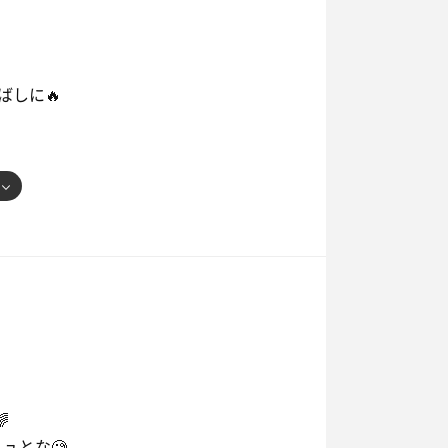
しに🔥
が

ュとな🧐