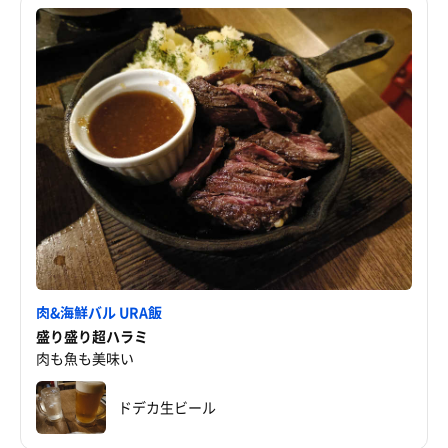
肉&海鮮バル URA飯
盛り盛り超ハラミ
肉も魚も美味い
ドデカ生ビール