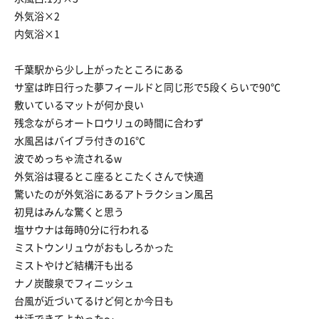
外気浴×2
内気浴×1
千葉駅から少し上がったところにある
サ室は昨日行った夢フィールドと同じ形で5段くらいで90℃
敷いているマットが何か良い
残念ながらオートロウリュの時間に合わず
水風呂はバイブラ付きの16℃
波でめっちゃ流されるw
外気浴は寝るとこ座るとこたくさんで快適
驚いたのが外気浴にあるアトラクション風呂
初見はみんな驚くと思う
塩サウナは毎時0分に行われる
ミストウンリュウがおもしろかった
ミストやけど結構汗も出る
ナノ炭酸泉でフィニッシュ
台風が近づいてるけど何とか今日も
サ活できてよかった〜