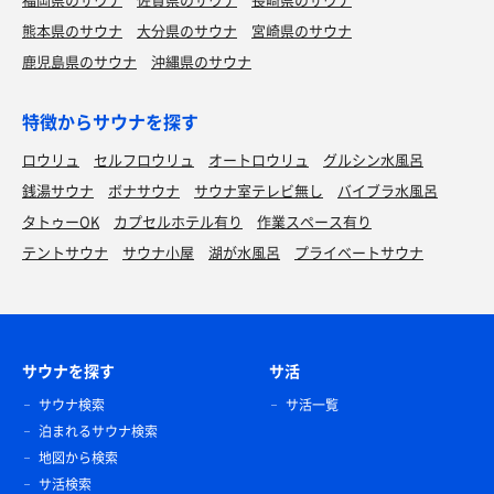
熊本県のサウナ
大分県のサウナ
宮崎県のサウナ
鹿児島県のサウナ
沖縄県のサウナ
特徴からサウナを探す
ロウリュ
セルフロウリュ
オートロウリュ
グルシン水風呂
銭湯サウナ
ボナサウナ
サウナ室テレビ無し
バイブラ水風呂
タトゥーOK
カプセルホテル有り
作業スペース有り
テントサウナ
サウナ小屋
湖が水風呂
プライベートサウナ
サウナを探す
サ活
サウナ検索
サ活一覧
泊まれるサウナ検索
地図から検索
サ活検索