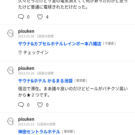
久々だったけどサ室の電気消えてて何があったのかと思っ
たけど普通に電球きれただけだった。
0
4
pisuken
2023.03.30
1回目の訪問
サウナ&カプセルホテルレインボー本八幡店
[ 千葉県 ]
チェックイン
pisuken
2023.03.26
2回目の訪問
サウナ&ホテル かるまる池袋
[ 東京都 ]
宿泊で滞在。まあ諸々良いのだけどビールがバチクソ高い
から★２つです。
0
0
pisuken
2023.03.23
32回目の訪問
神田セントラルホテル
[ 東京都 ]