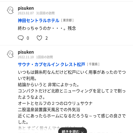
pisuken
2023.02.07
31回目の訪問
神田セントラルホテル
[ 東京都 ]
終わっちゃうのか・・・。残念
0
2
pisuken
2022.11.10
1回目の訪問
サウナ・カプセルイン クレスト松戸
[ 千葉県 ]
いつもは錦糸町なんだけど松戸にいく用事があったのでつ
いで利用。
結論からいうと 非常によかった。
コンパクトだけど北欧とニューウィングを足して２で割っ
たようなよさ。
オートとセルフの２つのロウリュサウナ
二股温泉装置露天風呂での外気浴
近くにあったらホームになるだろうな～って感じの良さで
した。
あと すごく皆さんマナーがよかった。
続きを読む