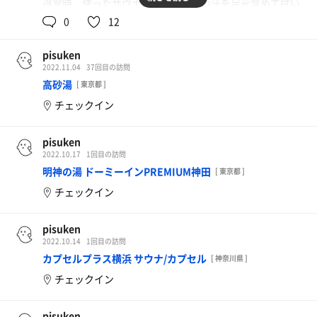
退室時、使ったサウナマットで自分の汗を足元含めて拭い
て出ていくのは素晴らしい。
0
12
大変よいマナーなので 自分も取り入れたいと思いましたで
す。
pisuken
2022.11.04
37回目の訪問
高砂湯
[ 東京都 ]
チェックイン
pisuken
2022.10.17
1回目の訪問
明神の湯 ドーミーインPREMIUM神田
[ 東京都 ]
チェックイン
pisuken
2022.10.14
1回目の訪問
カプセルプラス横浜 サウナ/カプセル
[ 神奈川県 ]
チェックイン
pisuken