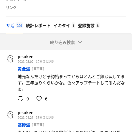
リンク
サ活
統計レポート
イキタイ
登録施設
229
1
8
絞り込み検索
pisuken
2023.05.02
10回目の訪問
黄金湯
[ 東京都 ]
地元なんだけど予約始まってからはとんとご無沙汰してま
す。三年振りくらいかな。色々アップデートしてるんだな
ぁ。
0
6
pisuken
2023.04.23
38回目の訪問
高砂湯
[ 東京都 ]