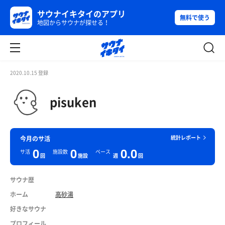
サウナイキタイのアプリ
無料で使う
地図からサウナが探せる！
2020.10.15 登録
pisuken
統計レポート
今月のサ活
0
0
0.0
サ活
施設数
ペース
回
施設
週
回
サウナ歴
ホーム
高砂湯
好きなサウナ
プロフィール