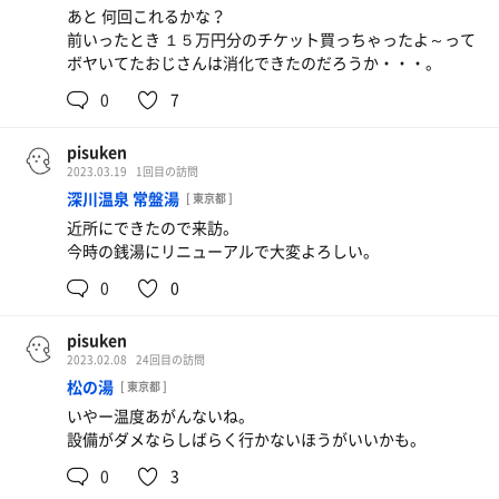
あと 何回これるかな？
前いったとき １５万円分のチケット買っちゃったよ～って
ボヤいてたおじさんは消化できたのだろうか・・・。
0
7
pisuken
2023.03.19
1回目の訪問
深川温泉 常盤湯
[ 東京都 ]
近所にできたので来訪。
今時の銭湯にリニューアルで大変よろしい。
0
0
pisuken
2023.02.08
24回目の訪問
松の湯
[ 東京都 ]
いやー温度あがんないね。
設備がダメならしばらく行かないほうがいいかも。
0
3