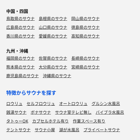
中国・四国
鳥取県のサウナ
島根県のサウナ
岡山県のサウナ
広島県のサウナ
山口県のサウナ
徳島県のサウナ
香川県のサウナ
愛媛県のサウナ
高知県のサウナ
九州・沖縄
福岡県のサウナ
佐賀県のサウナ
長崎県のサウナ
熊本県のサウナ
大分県のサウナ
宮崎県のサウナ
鹿児島県のサウナ
沖縄県のサウナ
特徴からサウナを探す
ロウリュ
セルフロウリュ
オートロウリュ
グルシン水風呂
銭湯サウナ
ボナサウナ
サウナ室テレビ無し
バイブラ水風呂
タトゥーOK
カプセルホテル有り
作業スペース有り
テントサウナ
サウナ小屋
湖が水風呂
プライベートサウナ