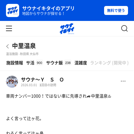
サウナイキタイのアプリ
無料で使う
地図からサウナが探せる！
中里温泉
温浴施設 - 秋田県 大仙市
β
施設情報
サ活
サウナ飯
混雑度
ランキング
(
開発中
)
900
238
サウナ〜Ｙ Ｓ Ｏ
2026.03.01
1
回目の訪問
車両ナンバー1000！ではない車に先導され🚙中里温泉♨️
よく言って辻ヶ花。
わるく言って辻ヶ鼻。