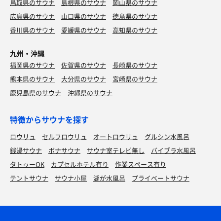
鳥取県のサウナ
島根県のサウナ
岡山県のサウナ
広島県のサウナ
山口県のサウナ
徳島県のサウナ
香川県のサウナ
愛媛県のサウナ
高知県のサウナ
九州・沖縄
福岡県のサウナ
佐賀県のサウナ
長崎県のサウナ
熊本県のサウナ
大分県のサウナ
宮崎県のサウナ
鹿児島県のサウナ
沖縄県のサウナ
特徴からサウナを探す
ロウリュ
セルフロウリュ
オートロウリュ
グルシン水風呂
銭湯サウナ
ボナサウナ
サウナ室テレビ無し
バイブラ水風呂
タトゥーOK
カプセルホテル有り
作業スペース有り
テントサウナ
サウナ小屋
湖が水風呂
プライベートサウナ