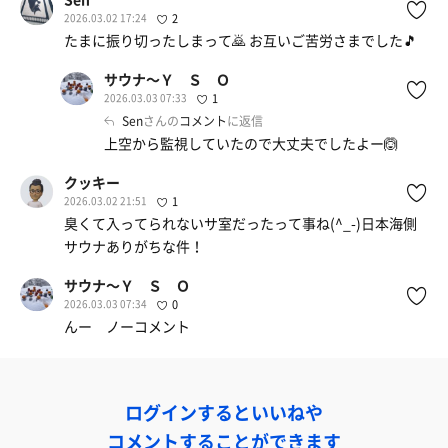
2026.03.02 17:24
2
たまに振り切ったしまって🙇 お互いご苦労さまでした🎵
サウナ〜Ｙ Ｓ Ｏ
2026.03.03 07:33
1
Sen
さんの
コメント
に返信
上空から監視していたので大丈夫でしたよー🙆
クッキー
2026.03.02 21:51
1
臭くて入ってられないサ室だったって事ね(^_-)日本海側
サウナありがちな件！
サウナ〜Ｙ Ｓ Ｏ
2026.03.03 07:34
0
んー ノーコメント
ログインするといいねや
コメントすることができます