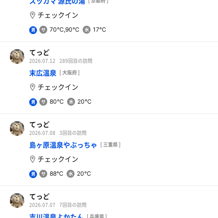
スッカマ 源氏の湯
[ 京都府 ]
チェックイン
70℃,90℃
17℃
男
てっど
2026.07.12
289回目の訪問
末広温泉
[ 大阪府 ]
チェックイン
80℃
20℃
男
てっど
2026.07.08
3回目の訪問
島ヶ原温泉やぶっちゃ
[ 三重県 ]
チェックイン
88℃
20℃
男
てっど
2026.07.07
7回目の訪問
吉川温泉よかたん
[ 兵庫県 ]