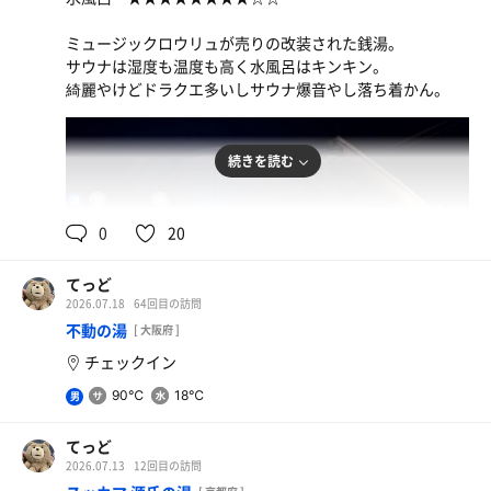
ミュージックロウリュが売りの改装された銭湯。
サウナは湿度も温度も高く水風呂はキンキン。
綺麗やけどドラクエ多いしサウナ爆音やし落ち着かん。
続きを読む
90℃
14℃
男
0
20
てっど
2026.07.18
64回目の訪問
不動の湯
[ 大阪府 ]
チェックイン
90℃
18℃
男
てっど
2026.07.13
12回目の訪問