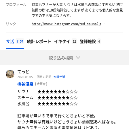
プロフィール
何事もマナーが大事 サウナは水風呂の前戯にすぎない 初回
訪問の所は10段階評価してますが あくまでも個人的な意見
ですのでお気になさらず。
リンク
https://www.instagram.com/ted_sauna?igsh=MWRxZTkycmVxZHRpeA%3D%3D&utm_source=qr
サ活
統計レポート
イキタイ
登録施設
1157
32
4
絞り込み検索
てっど
2026.08.05
1回目の訪問
水曜サ活
桃谷温泉
[ 大阪府 ]
サウナ ★★★★★★★☆☆☆
スチーム ★★★★★★★★☆☆
水風呂 ★★★★★★★★☆☆
駐車場が無いので車で行くとちょいと不便。
サウナ無料は有難いけどもうちょい清潔感あればなぁ。
熱めのスチームと激強の電気風呂はリピあり。