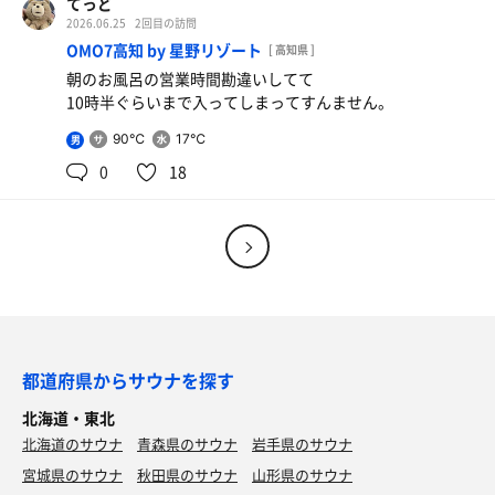
てっど
2026.06.25
2回目の訪問
OMO7高知 by 星野リゾート
[ 高知県 ]
朝のお風呂の営業時間勘違いしてて
10時半ぐらいまで入ってしまってすんません。
90℃
17℃
男
0
18
都道府県からサウナを探す
北海道・東北
北海道のサウナ
青森県のサウナ
岩手県のサウナ
宮城県のサウナ
秋田県のサウナ
山形県のサウナ