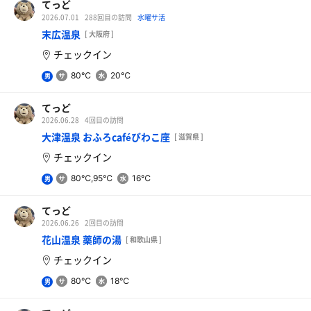
てっど
2026.07.01
288回目の訪問
水曜サ活
末広温泉
[ 大阪府 ]
チェックイン
80℃
20℃
男
てっど
2026.06.28
4回目の訪問
大津温泉 おふろcaféびわこ座
[ 滋賀県 ]
チェックイン
80℃,95℃
16℃
男
てっど
2026.06.26
2回目の訪問
花山温泉 薬師の湯
[ 和歌山県 ]
チェックイン
80℃
18℃
男