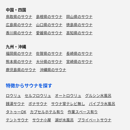
中国・四国
鳥取県のサウナ
島根県のサウナ
岡山県のサウナ
広島県のサウナ
山口県のサウナ
徳島県のサウナ
香川県のサウナ
愛媛県のサウナ
高知県のサウナ
九州・沖縄
福岡県のサウナ
佐賀県のサウナ
長崎県のサウナ
熊本県のサウナ
大分県のサウナ
宮崎県のサウナ
鹿児島県のサウナ
沖縄県のサウナ
特徴からサウナを探す
ロウリュ
セルフロウリュ
オートロウリュ
グルシン水風呂
銭湯サウナ
ボナサウナ
サウナ室テレビ無し
バイブラ水風呂
タトゥーOK
カプセルホテル有り
作業スペース有り
テントサウナ
サウナ小屋
湖が水風呂
プライベートサウナ