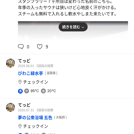
スタンプラリー７ヶ所目は変わった名前のこちら。
年季の入ったサウナは狭いけど心地良く汗がかける。
スチームも無料で入れるし軟水やしまた来たいです。
続きを読む
60℃,105℃
16℃
男
0
9
てっど
2026.08.01
5回目の訪問
びわこ緑水亭
[ 滋賀県 ]
チェックイン
95℃
20℃
男
てっど
2026.07.31
3回目の訪問
夢の公衆浴場 五色
[ 大阪府 ]
チェックイン