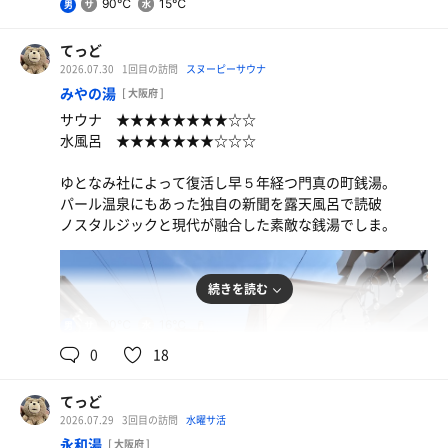
90℃
15℃
男
てっど
2026.07.30
1回目の訪問
スヌーピーサウナ
みやの湯
[ 大阪府 ]
サウナ ★★★★★★★★☆☆
水風呂 ★★★★★★★☆☆☆
ゆとなみ社によって復活し早５年経つ門真の町銭湯。
パール温泉にもあった独自の新聞を露天風呂で読破
ノスタルジックと現代が融合した素敵な銭湯でしま。
続きを読む
90℃
16℃
男
0
18
てっど
2026.07.29
3回目の訪問
水曜サ活
永和湯
[ 大阪府 ]