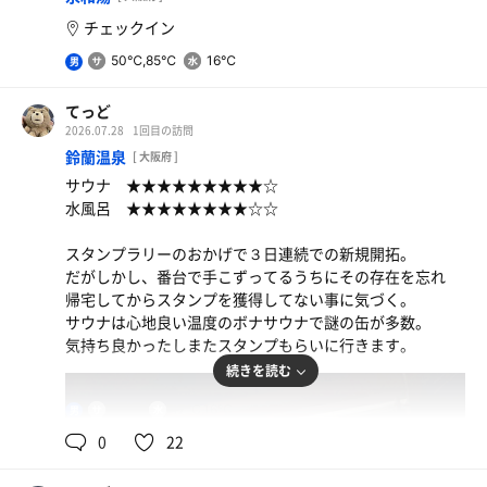
チェックイン
50℃,85℃
16℃
男
てっど
2026.07.28
1回目の訪問
鈴蘭温泉
[ 大阪府 ]
サウナ ★★★★★★★★★☆
水風呂 ★★★★★★★★☆☆
スタンプラリーのおかげで３日連続での新規開拓。
だがしかし、番台で手こずってるうちにその存在を忘れ
帰宅してからスタンプを獲得してない事に気づく。
サウナは心地良い温度のボナサウナで謎の缶が多数。
気持ち良かったしまたスタンプもらいに行きます。
続きを読む
85℃
17℃,16℃
男
0
22