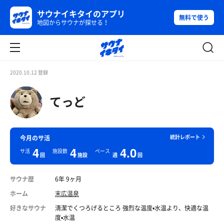
サウナイキタイのアプリ
無料で使う
地図からサウナが探せる！
2020.10.12 登録
てっど
統計レポート
今月のサ活
4
4
4.0
サ活
施設数
ペース
回
施設
週
回
サウナ歴
6年 9ヶ月
ホーム
末広温泉
好きなサウナ
清潔でくつろげるところ 強烈な温度•水温より、快適な温
度•水温