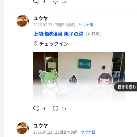
0
13
ユウヤ
2026.07.23
7回目の訪問
サウナ飯
上関海峡温泉 鳩子の湯
[ 山口県 ]
チェックイン
続きを読む
鶏ガラ醤油中華そば
男
85℃
ポカリスウェット
0
17
ユウヤ
2026.07.22
21回目の訪問
サウナ飯