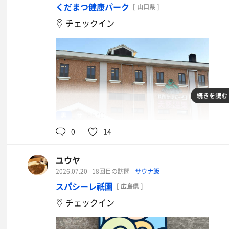
くだまつ健康パーク
[ 山口県 ]
チェックイン
続きを読む
三元豚とんかつ御膳
男
85℃
イオンウォーター
0
14
ユウヤ
2026.07.20
18回目の訪問
サウナ飯
スパシーレ祇園
[ 広島県 ]
チェックイン