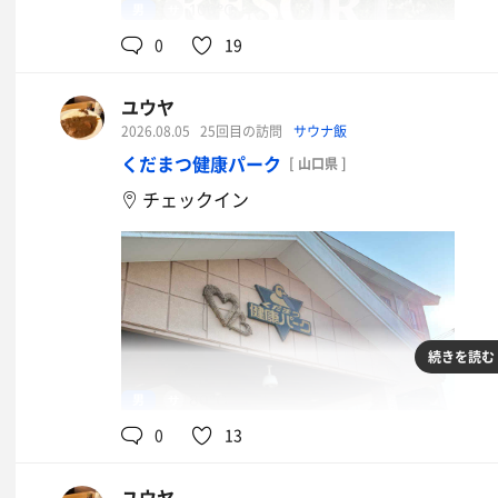
男
100℃
0
19
ユウヤ
アクエリアスザゼロ
2026.08.05
25回目の訪問
サウナ飯
くだまつ健康パーク
[ 山口県 ]
チェックイン
続きを読む
男
80℃
0
13
ユウヤ