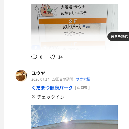
続きを読む
由宇スペシャルブラックうどん
男
80℃
ポカリスウェット
0
14
ユウヤ
2026.07.27
23回目の訪問
サウナ飯
くだまつ健康パーク
[ 山口県 ]
チェックイン