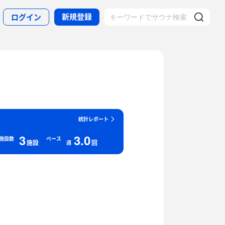
新規登録
ログイン
統計レポート
3
3.0
施設数
ペース
施設
回
週