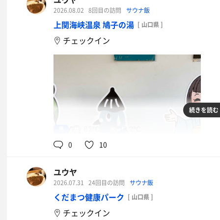
あおさみそ汁
2026.08.02
8回目の訪問
サウナ飯
上関海峡温泉 鳩子の湯
[ 山口県 ]
イオンウォーター
チェックイン
続きを読む
男
82℃
18.2℃
0
10
ユウヤ
2026.07.31
24回目の訪問
サウナ飯
くだまつ健康パーク
[ 山口県 ]
チェックイン