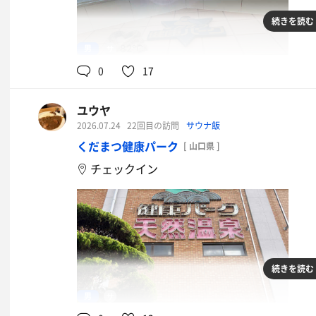
続きを読む
みそカツ丼
男
82℃
イオンウォーター
0
17
ユウヤ
2026.07.24
22回目の訪問
サウナ飯
くだまつ健康パーク
[ 山口県 ]
チェックイン
続きを読む
鶏のからあげ定食
男
80℃
アクエリアスザ・ゼロ