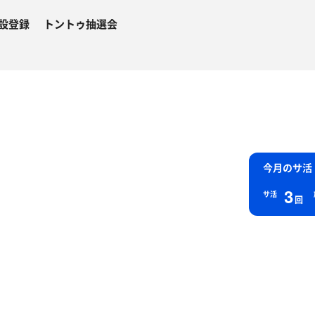
設登録
トントゥ抽選会
今月のサ活
3
サ活
回