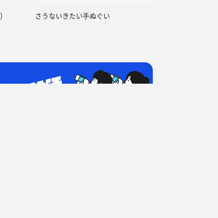
）
さうないきたい手ぬぐい
回目