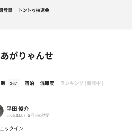
設登録
トントゥ抽選会
 あがりゃんせ
β
ナ飯
宿泊
混雑度
ランキング
(
開発中
)
367
平田 俊介
2026.03.07
5
回目の訪問
ェックイン