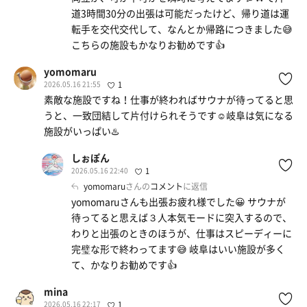
道3時間30分の出張は可能だったけど、帰り道は運
転手を交代交代して、なんとか帰路につきました😅
こちらの施設もかなりお勧めです👍
yomomaru
2026.05.16 21:55
1
素敵な施設ですね！仕事が終わればサウナが待ってると思
うと、一致団結して片付けられそうです☺️岐阜は気になる
施設がいっぱい♨️
しぉぽん
2026.05.16 22:40
1
yomomaru
さんの
コメント
に返信
yomomaruさんも出張お疲れ様でした😀 サウナが
待ってると思えば３人本気モードに突入するので、
わりと出張のときのほうが、仕事はスピーディーに
完璧な形で終わってます😅 岐阜はいい施設が多く
て、かなりお勧めです👍
mina
2026.05.16 22:17
1