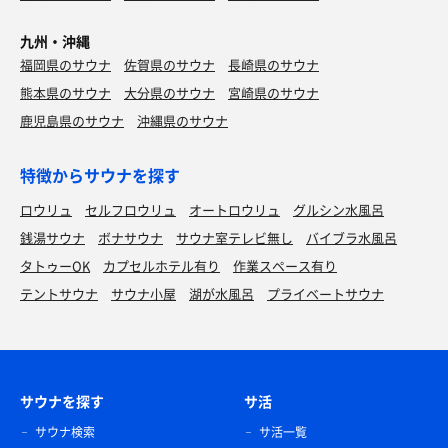
九州・沖縄
福岡県のサウナ
佐賀県のサウナ
長崎県のサウナ
熊本県のサウナ
大分県のサウナ
宮崎県のサウナ
鹿児島県のサウナ
沖縄県のサウナ
特徴からサウナを探す
ロウリュ
セルフロウリュ
オートロウリュ
グルシン水風呂
銭湯サウナ
ボナサウナ
サウナ室テレビ無し
バイブラ水風呂
タトゥーOK
カプセルホテル有り
作業スペース有り
テントサウナ
サウナ小屋
湖が水風呂
プライベートサウナ
サウナを探す
サ活
サウナ検索
サ活一覧