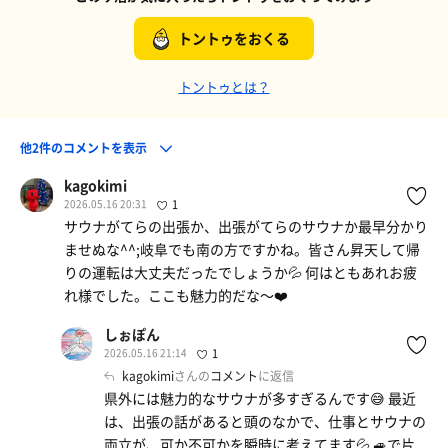
トントゥをおくる
トントゥとは？
他2件のコメントを表示
kagokimi
2026.05.16 20:31
1
サウナがてらの出張か、出張がてらのサウナか最早分かり
ませぬな^^;岐阜でも南の方ですかね。皆さん昇天して帰
りの運転は大丈夫だったでしょうか💦 何はともあれお疲
れ様でした。ここも魅力的だな〜❤️
しぉぽん
2026.05.16 21:14
1
kagokimi
さんの
コメント
に返信
県外には魅力的なサウナが多すぎるんです😅 最近
は、出張の話があると頭のなかで、仕事とサウナの
両立が、可か不可かを瞬時に考えてます💦 🚙で片