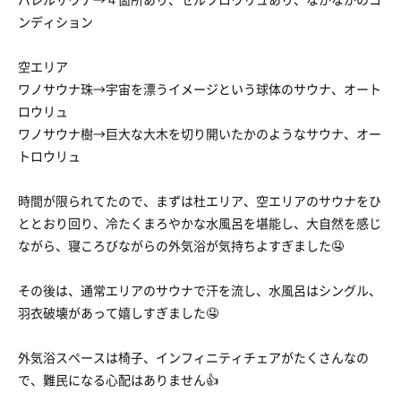
ンディション
空エリア
ワノサウナ珠→宇宙を漂うイメージという球体のサウナ、オート
ロウリュ
ワノサウナ樹→巨大な大木を切り開いたかのようなサウナ、オー
トロウリュ
時間が限られてたので、まずは杜エリア、空エリアのサウナをひ
ととおり回り、冷たくまろやかな水風呂を堪能し、大自然を感じ
ながら、寝ころびながらの外気浴が気持ちよすぎました🤤
その後は、通常エリアのサウナで汗を流し、水風呂はシングル、
羽衣破壊があって嬉しすぎました🤤
外気浴スペースは椅子、インフィニティチェアがたくさんなの
で、難民になる心配はありません👍