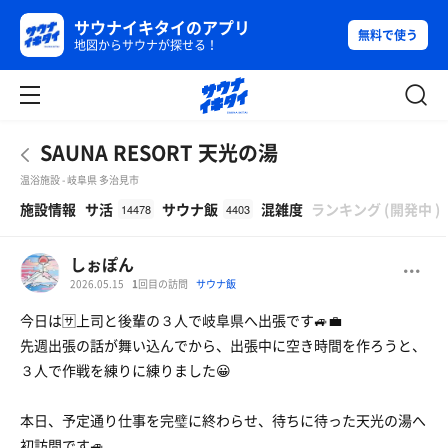
サウナイキタイのアプリ
無料で使う
地図からサウナが探せる！
SAUNA RESORT 天光の湯
温浴施設 - 岐阜県 多治見市
β
施設情報
サ活
サウナ飯
混雑度
ランキング
(
開発中
)
14478
4403
しぉぽん
2026.05.15
1
回目の訪問
サウナ飯
今日は🈂️上司と後輩の３人で岐阜県へ出張です🚙💼
先週出張の話が舞い込んでから、出張中に空き時間を作ろうと、
３人で作戦を練りに練りました😀
本日、予定通り仕事を完璧に終わらせ、待ちに待った天光の湯へ
初訪問です🚙