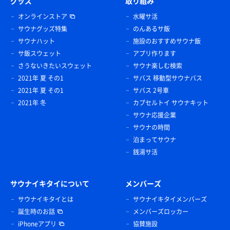
グッズ
取り組み
オンラインストア
水曜サ活
サウナグッズ特集
のんあるサ飯
サウナハット
施設のおすすめサウナ飯
サ飯スウェット
アプリ作ります
さうないきたいスウェット
サウナ楽しむ検索
2021年 夏 その1
サバス 移動型サウナバス
2021年 夏 その1
サバス 2号車
2021年 冬
カプセルトイ サウナキット
サウナ応援企業
サウナの時間
泊まってサウナ
銭湯サ活
サウナイキタイについて
メンバーズ
サウナイキタイとは
サウナイキタイメンバーズ
誕生時のお話
メンバーズロッカー
iPhoneアプリ
協賛施設