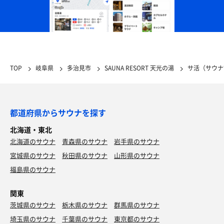
TOP
岐阜県
多治見市
SAUNA RESORT 天光の湯
サ活（サウナ
都道府県からサウナを探す
北海道・東北
北海道のサウナ
青森県のサウナ
岩手県のサウナ
宮城県のサウナ
秋田県のサウナ
山形県のサウナ
福島県のサウナ
関東
茨城県のサウナ
栃木県のサウナ
群馬県のサウナ
埼玉県のサウナ
千葉県のサウナ
東京都のサウナ