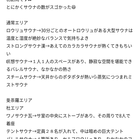
とにかくサウナの数がスゴかった😆
通常エリア
ロウリュサウナ→30分ごとのオートロウリュがある大型サウナは
温度と湿度が絶妙なバランスで気持ちよき
ストロングサウナ漢→あえてのカラカラサウナが熱くてきもちい
い
瞑想サウナ→１人１人のスペースがあり、静寂な空間を堪能でき
るバレルサウナ、なかなかの熱さ
スチームサウナ→天井からのポタポタが熱い💦蒸気につつまれミ
ストサウナ
曼荼羅エリア
杜エリア
ワノサウナ瓦→サ室の中央にストーブがあり、その周りで8人で
着座
テントサウナ→定員２８名が入れて、中は暗めの巨大テント
バレルサウナ→４箇所あり、セルフロウリュあり、なかなかのコ