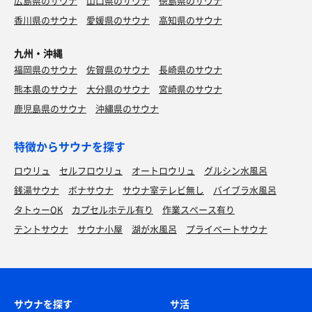
広島県のサウナ
山口県のサウナ
徳島県のサウナ
香川県のサウナ
愛媛県のサウナ
高知県のサウナ
九州・沖縄
福岡県のサウナ
佐賀県のサウナ
長崎県のサウナ
熊本県のサウナ
大分県のサウナ
宮崎県のサウナ
鹿児島県のサウナ
沖縄県のサウナ
特徴からサウナを探す
ロウリュ
セルフロウリュ
オートロウリュ
グルシン水風呂
銭湯サウナ
ボナサウナ
サウナ室テレビ無し
バイブラ水風呂
タトゥーOK
カプセルホテル有り
作業スペース有り
テントサウナ
サウナ小屋
湖が水風呂
プライベートサウナ
サウナを探す
サ活