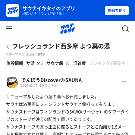
サウナイキタイのアプリ
無料で使う
地図からサウナが探せる！
フレッシュランド西多摩 よつ葉の湯
スポーツジム - 東京都 羽村市
β
施設情報
サ活
サウナ飯
混雑度
ランキング
(
開発中
)
515
85
でんぼうDiscover≫SAUNA
2026.02.02
1
回目の訪問
リニューアルしたよつ葉の湯へお邪魔しました。
サウナは浴室奥にフィンランドサウナと銘打って有ります。
サウナストーブはフィンランドのSAWO(サーヴォ）のタワータイ
プのストーブが映えの配置で置いてあります。
サウナストーブの真っ正面に座るとストーブとこ距離が1.5メー
トル程度でかなり熱く、奥側だとストーブから離れるので座る位