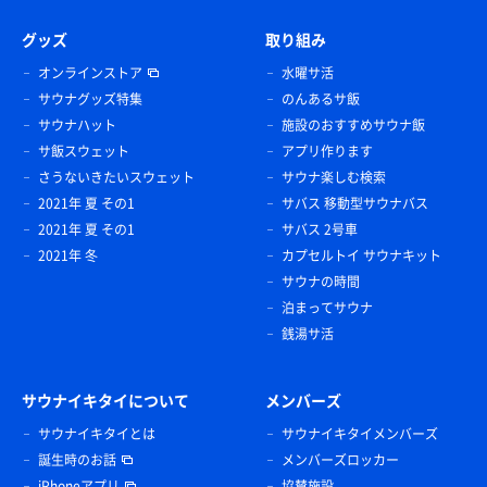
グッズ
取り組み
オンラインストア
水曜サ活
サウナグッズ特集
のんあるサ飯
サウナハット
施設のおすすめサウナ飯
サ飯スウェット
アプリ作ります
さうないきたいスウェット
サウナ楽しむ検索
2021年 夏 その1
サバス 移動型サウナバス
2021年 夏 その1
サバス 2号車
2021年 冬
カプセルトイ サウナキット
サウナの時間
泊まってサウナ
銭湯サ活
サウナイキタイについて
メンバーズ
サウナイキタイとは
サウナイキタイメンバーズ
誕生時のお話
メンバーズロッカー
iPhoneアプリ
協賛施設