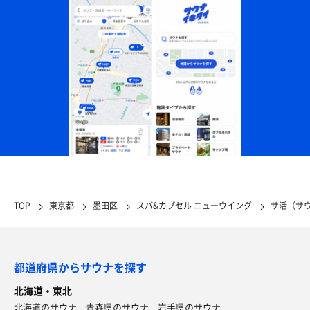
TOP
東京都
墨田区
スパ&カプセル ニューウイング
サ活（サ
都道府県からサウナを探す
北海道・東北
北海道のサウナ
青森県のサウナ
岩手県のサウナ