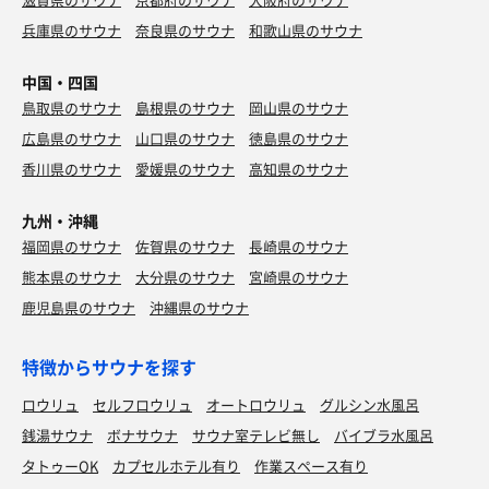
兵庫県のサウナ
奈良県のサウナ
和歌山県のサウナ
中国・四国
鳥取県のサウナ
島根県のサウナ
岡山県のサウナ
広島県のサウナ
山口県のサウナ
徳島県のサウナ
香川県のサウナ
愛媛県のサウナ
高知県のサウナ
九州・沖縄
福岡県のサウナ
佐賀県のサウナ
長崎県のサウナ
熊本県のサウナ
大分県のサウナ
宮崎県のサウナ
鹿児島県のサウナ
沖縄県のサウナ
特徴からサウナを探す
ロウリュ
セルフロウリュ
オートロウリュ
グルシン水風呂
銭湯サウナ
ボナサウナ
サウナ室テレビ無し
バイブラ水風呂
タトゥーOK
カプセルホテル有り
作業スペース有り