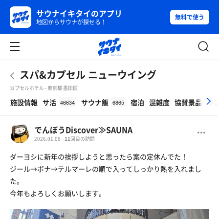
サウナイキタイのアプリ
無料で使う
地図からサウナが探せる！
スパ&カプセル ニューウイング
カプセルホテル - 東京都 墨田区
β
施設情報
サ活
サウナ飯
宿泊
混雑度
協賛景品
ラ
46634
6865
でんぼうDiscover≫SAUNA
2026.01.06
11
回目の訪問
ダーヨシに新年の挨拶しようと思ったら案の定休んでた！
ジール→ボナ→テルマーレの順で入ってしっかり熱を入れまし
た。
今年もよろしくお願いします。