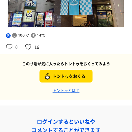
100℃
14℃
男
0
16
このサ活が気に入ったらトントゥをおくってみよう
トントゥをおくる
トントゥとは？
ログインするといいねや
コメントすることができます