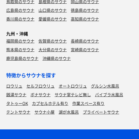
鳥取県のサウナ
島根県のサウナ
岡山県のサウナ
広島県のサウナ
山口県のサウナ
徳島県のサウナ
香川県のサウナ
愛媛県のサウナ
高知県のサウナ
九州・沖縄
福岡県のサウナ
佐賀県のサウナ
長崎県のサウナ
熊本県のサウナ
大分県のサウナ
宮崎県のサウナ
鹿児島県のサウナ
沖縄県のサウナ
特徴からサウナを探す
ロウリュ
セルフロウリュ
オートロウリュ
グルシン水風呂
銭湯サウナ
ボナサウナ
サウナ室テレビ無し
バイブラ水風呂
タトゥーOK
カプセルホテル有り
作業スペース有り
テントサウナ
サウナ小屋
湖が水風呂
プライベートサウナ