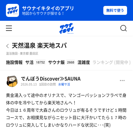
サウナイキタイのアプリ
無料で使う
地図からサウナが探せる！
天然温泉 楽天地スパ
温浴施設 - 東京都 墨田区
β
施設情報
サ活
サウナ飯
混雑度
ランキング
(
開発中
)
18752
2668
でんぼうDiscover≫SAUNA
2026.05.13
1
回目の訪問
水曜サ活
黄金湯入って途中のオリナスで、マンゴーパッションフラペで身
体の中を冷やしてから楽天地さんへ！
今日は１６周年で大森さんのロウリュが有るそうですけど１時間
コースで、お相撲見ながらニセット目に大汗かいてたら１７時の
ロウリュに突入してしまいかなりハードな状況に･･･(笑)