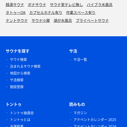
銭湯サウナ
ボナサウナ
サウナ室テレビ無し
バイブラ水風呂
タトゥーOK
カプセルホテル有り
作業スペース有り
テントサウナ
サウナ小屋
湖が水風呂
プライベートサウナ
サウナを探す
サ活
サウナ検索
サ活一覧
泊まれるサウナ検索
地図から検索
サ活検索
施設登録
トントゥ
読みもの
トントゥ抽選会
マガジン
トントゥとは
アドベントカレンダー 2025
当選発表
アドベントカレンダー 2024