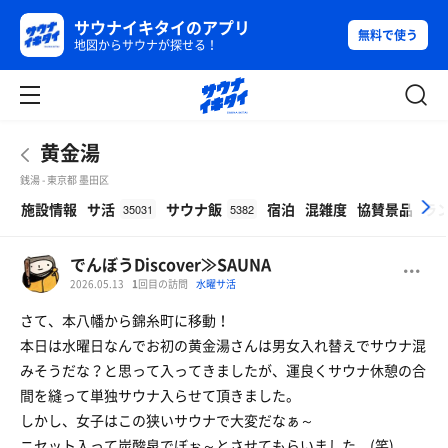
サウナイキタイのアプリ
無料で使う
地図からサウナが探せる！
黄金湯
銭湯 - 東京都 墨田区
β
施設情報
サ活
サウナ飯
宿泊
混雑度
協賛景品
ラ
35031
5382
でんぼうDiscover≫SAUNA
2026.05.13
1
回目の訪問
水曜サ活
さて、本八幡から錦糸町に移動！
本日は水曜日なんでお初の黄金湯さんは男女入れ替えでサウナ混
みそうだな？と思って入ってきましたが、運良くサウナ休憩の合
間を縫って単独サウナ入らせて頂きました。
しかし、女子はこの狭いサウナで大変だなぁ～
ニセット入って炭酸泉でぼぉ～とさせてもらいました。(笑)