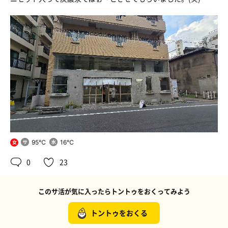
95℃
16℃
女
0
23
このサ活が気に入ったらトントゥをおくってみよう
トントゥをおくる