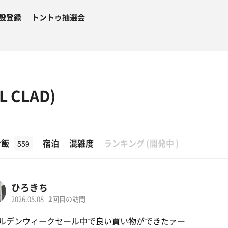
設登録
トントゥ抽選会
 CLAD)
β
ナ飯
宿泊
混雑度
ランキング
(
開発中
)
559
ひろきち
2026.05.08
2
回目の訪問
ルデンウィークセール中で良い買い物ができたァー