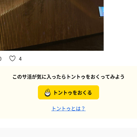
0
4
このサ活が気に入ったらトントゥをおくってみよう
トントゥをおくる
トントゥとは？