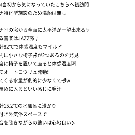
EN当初から気になっていたこちらへ初訪問
ナ特化型施設のため湯船は無し
ナ室の窓から全面に太平洋が一望出来る✨
る音楽はJAZZ系♪
計82℃で体感温度もマイルド
内に小さな椅子🪑が2つあるのを発見
席に椅子を置いて座ると体感温度🆙
てオートロウリュ発動❗️
てくる水量が劇的に少なくて🤣w
長めに入るといい感じに発汗
計15.2℃の水風呂に浸かり
付き外気浴スペースで
音を聴きながらの整いは心地良い🫰