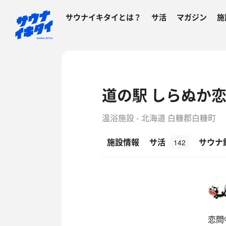
サウナイキタイとは？
サ活
マガジン
施
道の駅 しらぬか
温浴施設 - 北海道 白糠郡白糠町
施設情報
サ活
サウナ
142
恋問