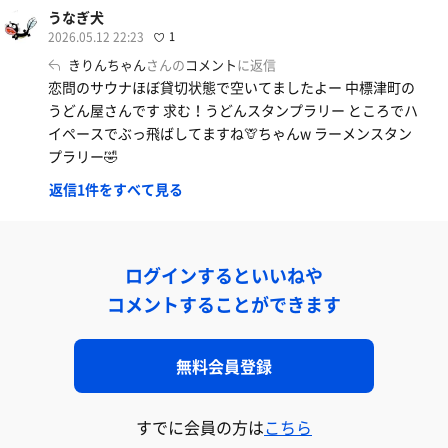
うなぎ犬
2026.05.12 22:23
1
きりんちゃん
さんの
コメント
に返信
恋問のサウナほぼ貸切状態で空いてましたよー 中標津町の
うどん屋さんです 求む！うどんスタンプラリー ところでハ
イペースでぶっ飛ばしてますね🦒ちゃんw ラーメンスタン
プラリー🤣
返信1件をすべて見る
ログインするといいねや
コメントすることができます
無料会員登録
すでに会員の方は
こちら