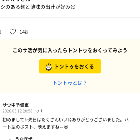
コシのある麺と薄味の出汁が好み😋
8
148
このサ活が気に入ったらトントゥをおくってみよう
トントゥをおくる
トントゥとは？
サウ中予備軍
2026.05.12 20:58
1
初めまして✨先日はたくさんいいねありがとうございました。ハ
ート型のポスト、映えますね～😍
うなぎ犬