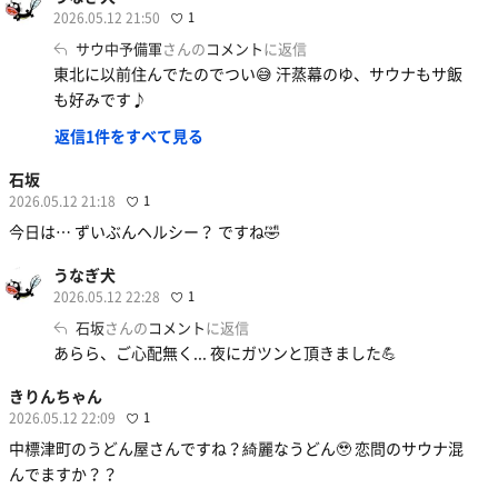
2026.05.12 21:50
1
サウ中予備軍
さんの
コメント
に返信
東北に以前住んでたのでつい😅 汗蒸幕のゆ、サウナもサ飯
も好みです♪
返信1件をすべて見る
石坂
2026.05.12 21:18
1
今日は… ずいぶんヘルシー？ ですね🤣
うなぎ犬
2026.05.12 22:28
1
石坂
さんの
コメント
に返信
あらら、ご心配無く... 夜にガツンと頂きました💪
きりんちゃん
2026.05.12 22:09
1
中標津町のうどん屋さんですね？綺麗なうどん🥹 恋問のサウナ混
んでますか？？