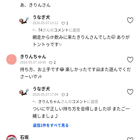
あ、きりんさん
うなぎ犬
2026.05.07 13:12
1
74
さんの
コメント
に返信
網走から🍺飲みに来たきりんさんでした🤭 ありが
トントゥです✨
きりんちゃん
2026.05.07 16:45
2
持ち方、お上手です😂 楽しかったです🤗また遊んでくだ
さーい🦒🎶
うなぎ犬
2026.05.07 17:04
2
きりんちゃん
さんの
コメント
に返信
ついに🦒正しい持ち方を会得しました🤣 またご一
緒しましょ♪
返信1件をすべて見る
石坂