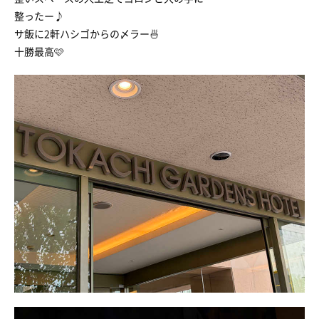
整ったー♪
サ飯に2軒ハシゴからの〆ラー🍜
十勝最高🩷