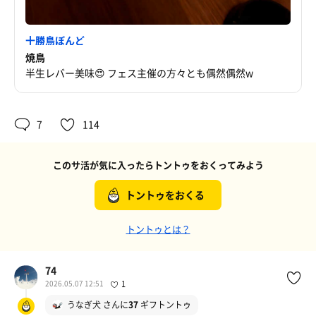
十勝鳥ぼんど
焼鳥
半生レバー美味😍 フェス主催の方々とも偶然偶然w
7
114
このサ活が気に入ったらトントゥをおくってみよう
トントゥをおくる
トントゥとは？
74
2026.05.07 12:51
1
うなぎ犬
さんに
37
ギフトントゥ