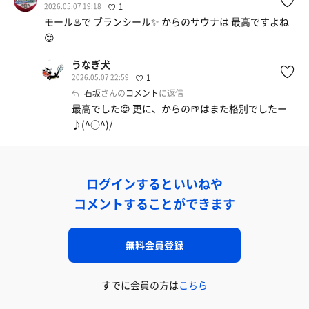
2026.05.07 19:18
1
モール♨️で ブランシール✨ からのサウナは 最高ですよね
😍
うなぎ犬
2026.05.07 22:59
1
石坂
さんの
コメント
に返信
最高でした😍 更に、からの🍺はまた格別でしたー
♪(^○^)/
ログインするといいねや
コメントすることができます
無料会員登録
すでに会員の方は
こちら