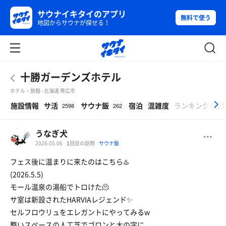
サウナイキタイのアプリ
無料で使う
地図からサウナが探せる！
十勝ガーデンズホテル
ホテル・旅館 - 北海道 帯広市
β
施設情報
サ活
サウナ飯
宿泊
混雑度
ランキング
(
開
2598
262
うなぎ犬
2026.05.06
1
回目の訪問
サウナ飯
フェス後に温まりに来たのはこちら♨️
(2026.5.5)
モール温泉の湯船でトロけた🫠
サ室は新設されたHARVIAレジェンド✨
セルフロウリュをエレガントにやってみるw
整いスペースの人工芝でゴロンと大の字に