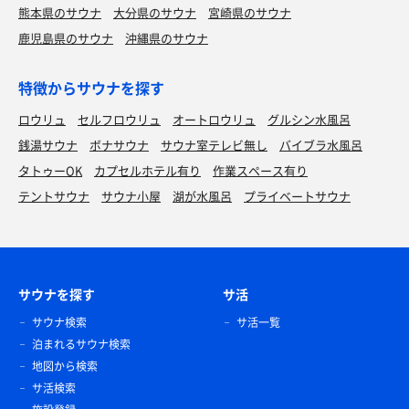
熊本県のサウナ
大分県のサウナ
宮崎県のサウナ
鹿児島県のサウナ
沖縄県のサウナ
特徴からサウナを探す
ロウリュ
セルフロウリュ
オートロウリュ
グルシン水風呂
銭湯サウナ
ボナサウナ
サウナ室テレビ無し
バイブラ水風呂
タトゥーOK
カプセルホテル有り
作業スペース有り
テントサウナ
サウナ小屋
湖が水風呂
プライベートサウナ
サウナを探す
サ活
サウナ検索
サ活一覧
泊まれるサウナ検索
地図から検索
サ活検索