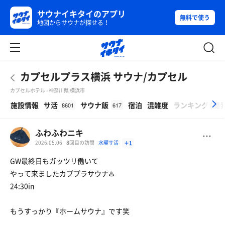
サウナイキタイのアプリ
無料で使う
地図からサウナが探せる！
カプセルプラス横浜 サウナ/カプセル
カプセルホテル - 神奈川県 横浜市
β
施設情報
サ活
サウナ飯
宿泊
混雑度
ランキング
(
開
8601
617
ふわふわニキ
2026.05.06
8
回目の訪問
水曜サ活
＋1
GW最終日もガッツリ働いて
やって来ましたカププラサウナ♨️
24:30in
もうすっかり『ホームサウナ』です笑