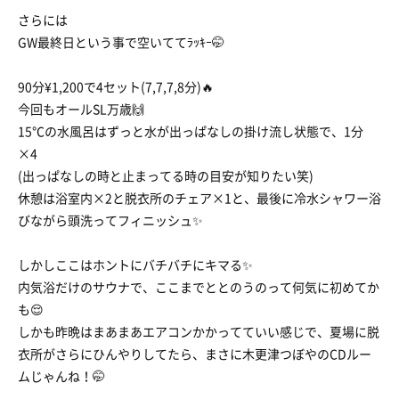
さらには
GW最終日という事で空いててﾗｯｷｰ🤭
90分¥1,200で4セット(7,7,7,8分)🔥
今回もオールSL万歳🙌
15℃の水風呂はずっと水が出っぱなしの掛け流し状態で、1分
×4
(出っぱなしの時と止まってる時の目安が知りたい笑)
休憩は浴室内×2と脱衣所のチェア×1と、最後に冷水シャワー浴
びながら頭洗ってフィニッシュ✨
しかしここはホントにバチバチにキマる✨
内気浴だけのサウナで、ここまでととのうのって何気に初めてか
も😌
しかも昨晩はまあまあエアコンかかってていい感じで、夏場に脱
衣所がさらにひんやりしてたら、まさに木更津つぼやのCDルー
ムじゃんね！🤭