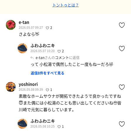
トントゥとは？
e-tan
2026.05.07 09:27
2
さよなら👋
ふわふわニキ
2026.05.07 10:20
2
e-tan
さんの
コメント
に返信
って 小松湯で偶然したこと一度もねーだろ🤣
返信8件をすべて見る
yoshinori
2026.05.08 09:39
1
素敵なホームサウナが開拓できたようで良かったですね
😇また偶には小松湯のことも思い出してくださいね🥹皆
川崎で元気に暮らしています。
ふわふわニキ
2026.05.08 10:25
1