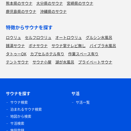
熊本県のサウナ
大分県のサウナ
宮崎県のサウナ
鹿児島県のサウナ
沖縄県のサウナ
特徴からサウナを探す
ロウリュ
セルフロウリュ
オートロウリュ
グルシン水風呂
銭湯サウナ
ボナサウナ
サウナ室テレビ無し
バイブラ水風呂
タトゥーOK
カプセルホテル有り
作業スペース有り
テントサウナ
サウナ小屋
湖が水風呂
プライベートサウナ
サウナを探す
サ活
サウナ検索
サ活一覧
泊まれるサウナ検索
地図から検索
サ活検索
施設登録