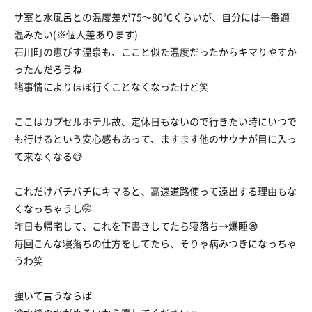
サ室と水風呂との温度差が75〜80℃くらいが、自分には一番適
温みたい(※個人差あります)
石川町の恵びす温泉も、ここと似た温度だったからキマりやすか
ったんだろうね
諸事情によりほぼ行くことなくなったけど笑
ここはカプセルホテル故、定休日もないので行きたい時にいつで
も行けるという安心感もあって、ますます他のサウナが目に入っ
て来なくなる😅
これだけバチバチにキマると、高速道路使って遠出する理由もな
くなっちゃうし🤭
昨日も帰宅して、これを下書きしてたら寝落ち→爆睡😪
毎回こんな寝落ちの仕方をしてたら、そりゃ病みつきになっちゃ
うわ笑
強いて言うならば