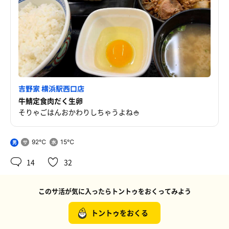
吉野家 横浜駅西口店
牛鯖定食肉だく生卵
そりゃごはんおかわりしちゃうよね🍚
92℃
15℃
男
14
32
このサ活が気に入ったらトントゥをおくってみよう
トントゥをおくる