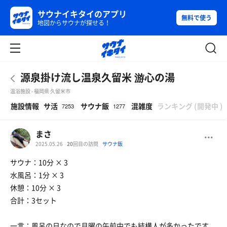
サウナイキタイのアプリ
無料で使う
地図からサウナが探せる！
源泉掛け流し温泉久留米 游心の湯
温浴施設 - 福岡県 久留米市
β
施設情報
サ活
サウナ飯
混雑度
ランキング
(
開発中
)
7253
1277
まさ
2025.05.26
20
回目の訪問
サウナ飯
サウナ：10分 × 3
水風呂：1分 × 3
休憩：10分 × 3
合計：3セット
一言：風呂の日なので月曜の午前中でも結構人が多かったです