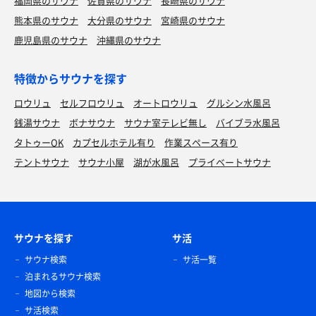
福岡県のサウナ
佐賀県のサウナ
長崎県のサウナ
熊本県のサウナ
大分県のサウナ
宮崎県のサウナ
鹿児島県のサウナ
沖縄県のサウナ
特徴からサウナを探す
ロウリュ
セルフロウリュ
オートロウリュ
グルシン水風呂
銭湯サウナ
ボナサウナ
サウナ室テレビ無し
バイブラ水風呂
タトゥーOK
カプセルホテル有り
作業スペース有り
テントサウナ
サウナ小屋
湖が水風呂
プライベートサウナ
サウナを探す
サ活
サウナ検索
サ活一覧
泊まれるサウナ検索
地図から検索
サ活検索