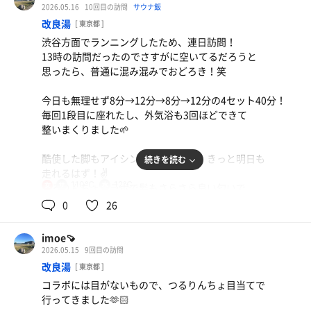
2026.05.16
10回目の訪問
サウナ飯
改良湯
[ 東京都 ]
渋谷方面でランニングしたため、連日訪問！
13時の訪問だったのでさすがに空いてるだろうと
思ったら、普通に混み混みでおどろき！笑
今日も無理せず8分→12分→8分→12分の4セット40分！
毎回1段目に座れたし、外気浴も3回ほどできて
整いまくりました🌱
酷使した脚もアイシングできたので、きっと明日も
続きを読む
走れるはず！✌️
110℃
12℃
女
つるりんちょコラボで髪もさらさら良い匂いで
他の銭湯にも巡らねば！♨️
0
26
第2弾の萩の湯も楽しみだな🥰
imoe🍠
2026.05.15
9回目の訪問
改良湯
[ 東京都 ]
コラボには目がないもので、つるりんちょ目当てで
行ってきました🫶🏻