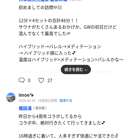
初めましての訪問🫶🏻
12分×4セットの合計48分！！
サウナがたくさんあるおかげか、GWの初日だけど
混んでなくて最高でした🌱
ハイブリッド→バレル→メディテーション
→ ハイブリッド順に入った💕
温度はハイブリッド>メディテーション>バレルかな〜
続きを読む
ハイブリッドはオートロウリュ+背もたれ付きで
12分入るのが精一杯だった…
0
27
バレルの近くにはシングルの水風呂もあって
いろんなサウナを楽しみたい人にはおすすめかも🤔
imoe🍠
2026.04.25
18回目の訪問
銭湯サ活
堀田湯
[ 東京都 ]
昨日から4周年コラボしてるから
コラボ中、絶対行きたくて行ってきました💕
16時過ぎに着いて、人多すぎず快適にサ活できた✌️