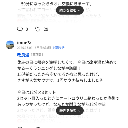
「50分になったらタオル交換にきまーす」
って言われてローリュ終わったんだけど、
続きを読む
直後にサウナ室からみんな出て空になったから
105℃
17℃
「今タオル交換やっちゃいますね😘」
女
ってタオル交換ささっとしてくれた🥺💕
0
29
気遣いにキュン🫰
とっても温かい気持ちになりました🌱
imoe🍠
2026.05.09
8回目の訪問
銭湯サ活
改良湯
[ 東京都 ]
休みの日に都会を満喫したくて、今日は改良湯と決めて
かるーくランニングしながや訪問！
15時前だったから空いてるかなと思ったけど、
さすが人気サウナで、1回サウナ待ちしました✌️
カルビ？ビビンバとハチヂミ？
麻辣湯 2辛
今日は12分×3セット！
七宝麻辣湯が行列だったので、 アトレ6Fの韓国料理
気になってた麻辣湯の初デビュー 辛いもの好きな私で
2セット目入ったときにオートロウリュ終わったか直後で
🇰🇷 ランニングしたから炭水化物許せる！
あっつかったけど、なんとか耐えながら12分🫶🏻
も、丁度いい辛さ 色々入れすぎて、具材覚えてない🤣
3セットだけど、質高めの3セットだったはず！
続きを読む
水風呂でしっかり脚のアイシングもして、
110℃
12℃
女
身体も心も整いまくり〜！！