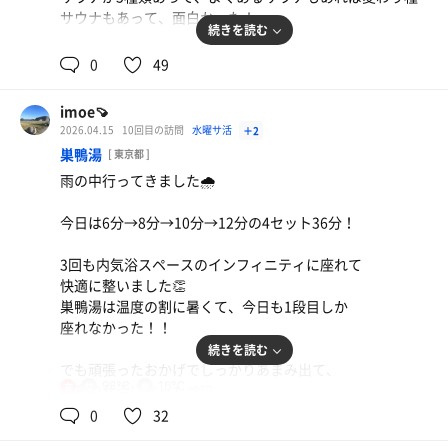
サウナもあって、面白かった！
続きを読む
いつも入ってる温度高め+湿度高めは人気で狭かったけ
0
49
ど、3回入れて良かった！
あと、昭和スタイルの遠赤外線サウナはカラカラで、
imoe🍠
ノーマルでも十分良かったけど、
2026.04.15
10回目の訪問
水曜サ活
＋2
スタッフさんの水ミストとミント茶の噴射サービスで
巣鴨湯
[ 東京都 ]
より整った〜！！
雨の中行ってきました🌧️
水風呂3つもびっくりしたな〜
今日は6分→8分→10分→12分の4セット36分！
涼冷凍って名前のセンスも好き！！
凍にいたっては温度シングルでしっかり冷めた！
3回も内気浴スペースのインフィニティに座れて
快適に整いました👏
3周年で飲み放題も割引？だったからつけたけど、
巣鴨湯は温度の割に暑くて、今日も1段目しか
だしと梅昆布茶の美味しいこと美味しいこと🤤
座れなかった！！
最後3回はこれらを飲むために入ってたまである🤣
続きを読む
だしと梅昆布茶にハマりそうな勢い笑
でも頑張ったおかげでしっかりあまみ出て、
98℃
16℃
女
最高のサ活になった🫶🏻
普段から行くにはちょっとお高めサウナだけど、
またきます！
0
32
月1のLDのときに運良ければ行けるレベルだから
お値段気にせず（時間いっぱい満喫はしたけど笑）