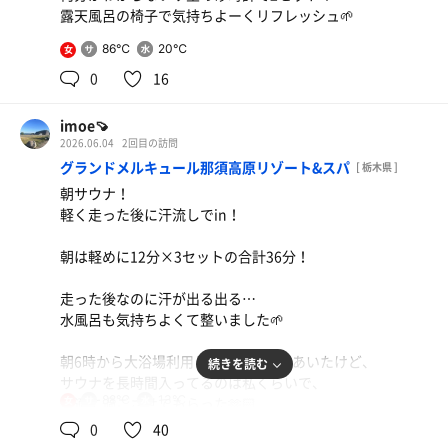
露天風呂の椅子で気持ちよーくリフレッシュ🌱
86℃
20℃
女
0
16
imoe🍠
2026.06.04
2回目の訪問
グランドメルキュール那須高原リゾート&スパ
[ 栃木県 ]
朝サウナ！
軽く走った後に汗流しでin！
朝は軽めに12分×3セットの合計36分！
走った後なのに汗が出る出る…
水風呂も気持ちよくて整いました🌱
朝6時から大浴場利用してる人まあまあいたけど、
続きを読む
サウナを長時間入ってるのは私くらいで、
88℃
13℃
快適に過ごさせてもらった🫶🏻
女
0
40
昨日は台風で露天風呂クローズだったけど、