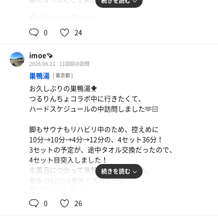
続きを読む
105℃
16℃
水風呂がブルーで気持ちよかった🩵
女
夏はサウナから離れがちになるけど、
0
24
今年はビッグイベントもあるので、
こつこつサ活したいな〜💕💕
imoe🍠
2026.06.21
11回目の訪問
巣鴨湯
[ 東京都 ]
お久しぶりの巣鴨湯🐥
つるりんちょコラボ中に行きたくて、
ハードスケジュールの中訪問しました🫶🏻
脚もサウナもリハビリ中のため、控えめに
10分→10分→4分→12分の、4セット36分！
3セットの予定が、途中タオル交換だったので、
4セット目突入しました！
水風呂につかって休憩していたからか、
続きを読む
最後の12分は意外と入れた〜☺️
104℃
14℃
女
12セット目はローリュ直後に入ったのか、
0
26
水
湿度高めで滝汗だった🫠