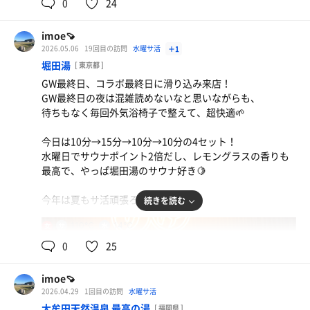
0
24
ランニングは連日走ってたこともあって調子いまいち
だったけど、行って良かったな〜🥰
imoe🍠
2026.05.06
19回目の訪問
水曜サ活
＋1
堀田湯
[ 東京都 ]
GW最終日、コラボ最終日に滑り込み来店！
GW最終日の夜は混雑読めないなと思いながらも、
待ちもなく毎回外気浴椅子で整えて、超快適🌱
今日は10分→15分→10分→10分の4セット！
水曜日でサウナポイント2倍だし、レモングラスの香りも
最高で、やっぱ堀田湯のサウナ好き🍋
今年は夏もサ活頑張ろう🌻
続きを読む
110℃
14℃
女
0
25
imoe🍠
2026.04.29
1回目の訪問
水曜サ活
大牟田天然温泉 最高の湯
[ 福岡県 ]