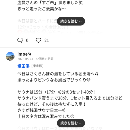
店員さんの「すご😳」頂きました笑
エレベーターの中でポスター見てたら、
きっと走ったご褒美かな〜
なんとあと2つもかいてあって驚き😳笑
今日は割とハードに走っていたので、
続きを読む
好みのサウナばかりな予感で、
12分×3セットの合計36分！
これはコンプリート必須案件🥺💕
108℃
12℃
女
全部1段目でしっかり汗かいて、2回も外気浴🌱
0
21
女性も混み混みだったけど、タイミング良かったのか
サウナ待ちすることなく整いました🥰
imoe🍠
2026.05.23
22回目の訪問
anuaは使ったことあるブランドだったから、
堀田湯
[ 東京都 ]
とっても楽しみにしてたコラボ💕
今日はさくらんぼの湯をしている堀田湯へ🍒
冷蔵庫に入った化粧水とかもあったし、
思ったよりピンクなお風呂でびっくり🩷
シャントリもとぅるとぅるで最高🥺
サウナは15分→17分→8分の3セット40分！
できたらもう1回コラボ中に来たいけど、
サウナバンド貰うまで20分、1セット目入るまで10分ほど
今週は気になるコラボが重なってて、贅沢な悩みだ〜
待ったけど、その後は待たずに入室！
さすが銭湯サウナ日本一☝️
土日の夕方は混み混みでした😣
続きを読む
今日のサウナはローズなんとかだったかな？🌹