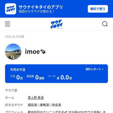
サウナイキタイのアプリ
無料で使う
地図からサウナが探せる！
2024.10.29 登録
imoe🍠
統計レポート
今月のサ活
0
0
0.0
サ活
施設数
ペース
回
施設
週
回
サウナ歴
ホーム
東上野 寿湯
好きなサウナ
堀田湯♡巣鴨湯♡改良湯
プロフィール
都内在住のランニング女子💕 2026年は50サウナ目指しま