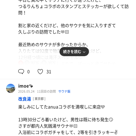
つるりんちょコラボのスタンプとステッカーが欲しくて訪
問！
割と家の近くだけど、他のサウナを気に入りすぎて
久しぶりの訪問でした🫶🏻
最近熱めのサウナが多かったからか、
入りたては92度で物足りなさを感じたけど、
続きを読む
12分経つ頃には滝汗スペシャル💦
92℃
18℃
テレビがあるのも久しぶりで、ぼーっと過ごせた🌱
女
0
31
今日は週半ばのため、無理せず12分×3セット！
萩の湯はキャパ大きすぎて、外気浴も待ちなくて、
imoe🍠
ストレスなく整えた！
2026.05.24
11回目の訪問
サウナ飯
改良湯
[ 東京都 ]
個人的には浴場前にトイレがあるのが気になって、
楽しみにしてたanuaコラボを満喫しに来店🩵
他のサウナに浮気しがちだけど、たまになら🙌
とりあえずスタンプはGETしたので💕
13時30分ごろ着いたけど、男性は既に待ち発生🙄
さすが都内人気銭湯サウナ🫶🏻
つるりんちょのスタンプラリー、5つのうち3つしか
入浴前にコラボガチャをして、2等を引きラッキー✌️
今のところ発表されてなかったけど、