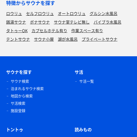
特徴からサウナを探す
ロウリュ
セルフロウリュ
オートロウリュ
グルシン水風呂
銭湯サウナ
ボナサウナ
サウナ室テレビ無し
バイブラ水風呂
タトゥーOK
カプセルホテル有り
作業スペース有り
テントサウナ
サウナ小屋
湖が水風呂
プライベートサウナ
サウナを探す
サ活
サウナ検索
サ活一覧
泊まれるサウナ検索
地図から検索
サ活検索
施設登録
トントゥ
読みもの