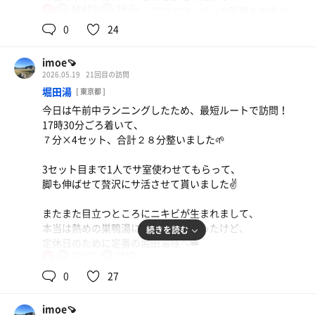
104℃
18℃
サ室に時計がないので、アロマローリュの時間を参考に
女
しっかり整った！🌱
0
24
来週のアリオコラボも楽しみだな〜🥰
imoe🍠
2026.05.19
21回目の訪問
堀田湯
[ 東京都 ]
今日は午前中ランニングしたため、最短ルートで訪問！
17時30分ごろ着いて、
７分×4セット、合計２８分整いました🌱
3セット目まで1人でサ室使わせてもらって、
脚も伸ばせて贅沢にサ活させて貰いました✌️
またまた目立つところにニキビが生まれまして、
本当は熱めの巣鴨湯に行こうかと思ったけど、
続きを読む
定休日のために定番の堀田湯様へ👑
105℃
18℃
女
チェックしてなかったけど、私の1番好きなミルク風呂で
0
27
来て良かった🐮
月末のコラボも楽しみ⭐️
imoe🍠