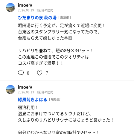
4セット目にして、ローリュ浴びた❤️‍🔥
imoe🍠
2026.06.19
3回目の訪問
つるりんちょコラボ最終日？だからか、
ひだまりの泉 萩の湯
[ 東京都 ]
女性サウナも入場待ち！！
堀田湯に行く予定が、足が痛くて近場に変更！
さすが人気サウナのコラボ！20分弱待って入場！
台東区のスタンプラリー気になってたので、
待った割にサウナは混んでなかった〜
台紙もらえて嬉しかった🫶🏻
熱いからか、長時間は入れないもんね🙃
リハビリも兼ねて、短め8分×3セット！
巣鴨湯の10分って、他のサウナの15分くらいの
この距離この値段でこのクオリティは
パワーあるよね🙃
コスパ高すぎて満足！！
おーいお茶
0
7
imoe🍠
2026.06.13
1回目の訪問
緑風苑きよはる
[ 岐阜県 ]
宿泊利用！
温泉におまけでついてるサウナだけど、
久しぶりのリハビリサウナにはちょうど良かった！
何分かわからないサ室の砂時計で2セット！