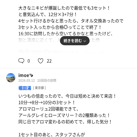
大きなニキビが爆誕したので最低でも3セット！
と意気込んで、12分×3+7分！
4セット行けるかなと思ったら、タオル交換あったので
3セット入ったから合格💮ってことで終了！
16:30に訪問したから空いてるかなと思ったけど、
割と満席に近くて、人気度を感じました😳
続きを読む
104℃
12℃
今日は毎回1段目+外気浴できて、ラッキー🤞
女
暑くなってきたから水風呂の気持ちいいこと🌱
0
22
今年は暑さに慣れるためにも脚繁く通おうと思います！
imoe🍠
そして、つるりんちょは色々試供品貰えて嬉しい💕
2026.05.12
20回目の訪問
つるりんちょスタンプラリーもあるみたいだから、
堀田湯
[ 東京都 ]
コンプリート目指して巡ります🥰
いつもの倍走ったので、今日は短めと決めて来店！
10分→8分→10分の3セット！
アロマローリュ2回堪能できて、
アールグレイとローズマリー？の2種類あった！
同じ日でアロマ変わるの初めてで、得した気分！
1セット目のあと、スタッフさんが