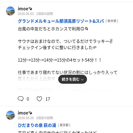
今朝は開いてて気持ちよかった♨️
imoe🍠
2026.06.03
1回目の訪問
グランドメルキュール那須高原リゾート&スパ
[ 栃木県 ]
台風の中友だちとホカンスで利用🙃🌀
サウナはおまけなので、ついてるだけでラッキー✌️
チェックイン後すぐに整いに行きました🌱
12分→13分→14分→15分の4セット54分！！
仕事であまり寝れてない状況の割にはしっかり入って
整えたから上出来💯
続きを読む
90℃
13℃
子連れ利用客が多いからか、何回も入る人は少なく、
女
ほぼソロで快適に過ごした🌱
0
17
温度は90度前後で、扉の開閉ですぐ下がる印象…
それでも10分以上入ってると滝汗で気持ちよかった💕
imoe🍠
2026.05.26
2回目の訪問
明日チェックアウト前にも入れたら良いな🥰
ひだまりの泉 萩の湯
[ 東京都 ]
平日ど真ん中でサウナに行くか迷ったけど、