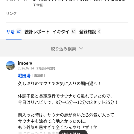
す🫶🏻
リンク
サ活
統計レポート
イキタイ
登録施設
87
80
0
絞り込み検索
imoe🍠
2026.07.14
23回目の訪問
堀田湯
[ 東京都 ]
久しぶりのサウナでお気に入りの堀田湯へ！
体調不良と長期旅行でサウナから離れていたので、
今日はリハビリで、8分→5分→12分の3セット25分！
前入った時は、サウナの扉が開いたら外気が入って
サウナ中も涼めて心地よかったのに、
もう外気も暑すぎて全くひんやりせず！笑
夏になったことを実感しました🫠