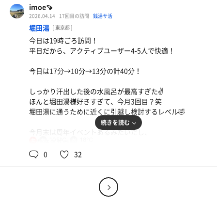
利用しちゃった〜リッチ💰
imoe🍠
2026.04.14
17回目の訪問
銭湯サ活
LINEのスタンプカード貯めてキーホルダー欲しいから、次
堀田湯
[ 東京都 ]
のLDも来れるように頑張ろ〜💕
今日は19時ごろ訪問！
平日だから、アクティブユーザー4-5人で快適！
今日は17分→10分→13分の計40分！
しっかり汗出した後の水風呂が最高すぎた✌️
ほんと堀田湯様好きすぎて、今月3回目？笑
堀田湯に通うために近くに引越し検討するレベル🤣
続きを読む
今月末は周年イベントあるみたいだし、
レバニラ
105℃
18℃
女
また来ます🫶🏻
レバニラは野菜多め 唐揚げが美味
0
32