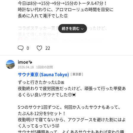
今日は8分→15分→9分→15分のトータル47分！
時計ない代わりに、アロマローリュの時間を目安に
長めに入れて滝汗でした👏
コラボステッカー貰えるって知らなかったけど、
続きを読む
貰えて得した気分〜！
103℃
17℃
女
あと今日でLINEスタンプカード2枚目たまって、
「3種類キーホルダーのうち1つ、1回サウナ無料券、
0
22
ドリンク？」から1つって言われて、
形になるもの好きなため、キーホルダー貰った✌️
imoe🍠
堀田湯らしいシンプル「ほっ」にした！
2026.04.18
1回目の訪問
サウナ東京 (Sauna Tokyo)
[ 東京都 ]
ずっと行きたかったLD🎀
夜勤終わりで疲労困憊だったけど、頑張って行った甲斐あ
るくらい良いサウナでした🥺💓
5つのサウナ1回ずつと、何回か入ったサウナもあって、
たぶん8-12分を9セット！
夜勤明けで寝てないから、アウフグースを避けた割にはよ
く入ってるっていう🤣
サウナが5種類あって、よくあるサウナもあれば変わり種