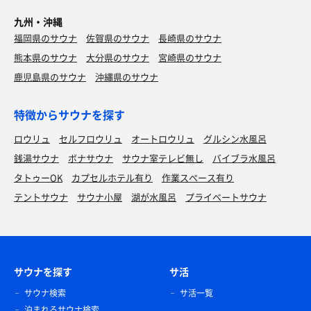
九州・沖縄
福岡県のサウナ
佐賀県のサウナ
長崎県のサウナ
熊本県のサウナ
大分県のサウナ
宮崎県のサウナ
鹿児島県のサウナ
沖縄県のサウナ
特徴からサウナを探す
ロウリュ
セルフロウリュ
オートロウリュ
グルシン水風呂
銭湯サウナ
ボナサウナ
サウナ室テレビ無し
バイブラ水風呂
タトゥーOK
カプセルホテル有り
作業スペース有り
テントサウナ
サウナ小屋
湖が水風呂
プライベートサウナ
サウナを探す
サ活
サウナ検索
サ活一覧
泊まれるサウナ検索