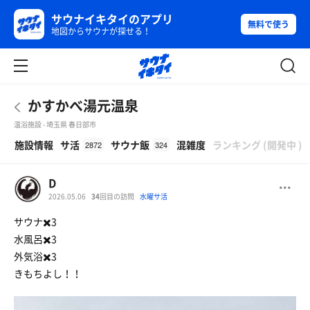
サウナイキタイのアプリ
無料で使う
地図からサウナが探せる！
かすかべ湯元温泉
温浴施設 - 埼玉県 春日部市
β
施設情報
サ活
サウナ飯
混雑度
ランキング
(
開発中
)
2872
324
D
2026.05.06
34
回目の訪問
水曜サ活
サウナ✖️3
水風呂✖️3
外気浴✖️3
きもちよし！！