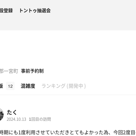
設登録
トントゥ抽選会
生郡一宮町
事前予約制
β
飯
混雑度
ランキング
(
開発中
)
12
たく
2024.10.13
1
回目の訪問
時期にも1度利用させていただきとてもよかった為、今回2度目