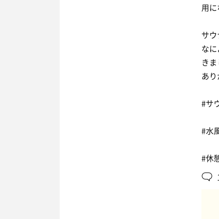
用に
サウ
なに
きま
あり
#サ
#水
#休