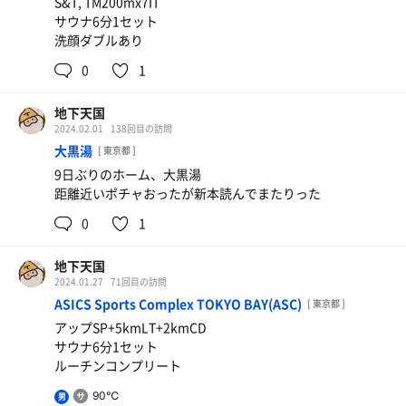
S&T, TM200mx7IT
サウナ6分1セット
洗顔ダブルあり
0
1
地下天国
2024.02.01
138回目の訪問
大黒湯
[ 東京都 ]
9日ぶりのホーム、大黒湯
距離近いポチャおったが新本読んでまたりった
0
1
地下天国
2024.01.27
71回目の訪問
ASICS Sports Complex TOKYO BAY(ASC)
[ 東京都 ]
アップSP+5kmLT+2kmCD
サウナ6分1セット
ルーチンコンプリート
90℃
男