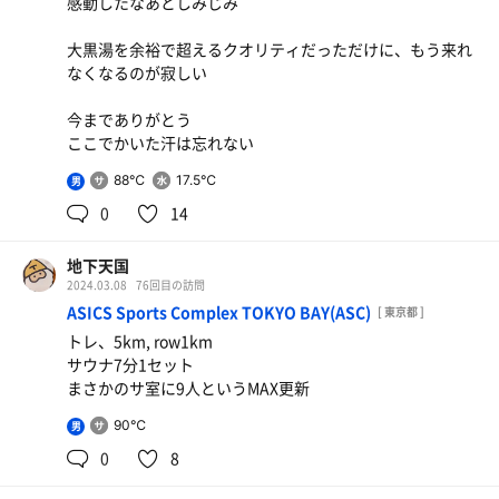
感動したなあとしみじみ
大黒湯を余裕で超えるクオリティだっただけに、もう来れ
なくなるのが寂しい
今までありがとう
ここでかいた汗は忘れない
88℃
17.5℃
男
0
14
地下天国
2024.03.08
76回目の訪問
ASICS Sports Complex TOKYO BAY(ASC)
[ 東京都 ]
トレ、5km, row1km
サウナ7分1セット
まさかのサ室に9人というMAX更新
90℃
男
0
8