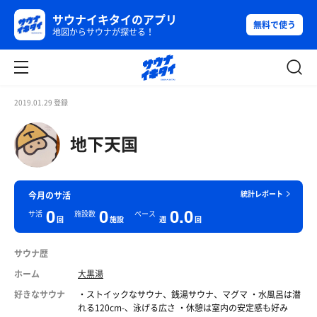
サウナイキタイのアプリ
無料で使う
地図からサウナが探せる！
2019.01.29 登録
地下天国
統計レポート
今月のサ活
0
0
0.0
サ活
施設数
ペース
回
施設
週
回
サウナ歴
ホーム
大黒湯
好きなサウナ
・ストイックなサウナ、銭湯サウナ、マグマ ・水風呂は潜
れる120cm-、泳げる広さ ・休憩は室内の安定感も好み