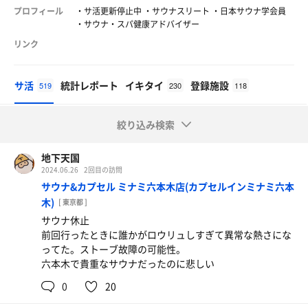
プロフィール
・サ活更新停止中 ・サウナスリート ・日本サウナ学会員
・サウナ・スパ健康アドバイザー
リンク
サ活
統計レポート
イキタイ
登録施設
519
230
118
絞り込み検索
地下天国
2024.06.26
2回目の訪問
サウナ&カプセル ミナミ六本木店(カプセルインミナミ六本
木)
[ 東京都 ]
サウナ休止
前回行ったときに誰かがロウリュしすぎて異常な熱さにな
ってた。ストーブ故障の可能性。
六本木で貴重なサウナだったのに悲しい
0
20