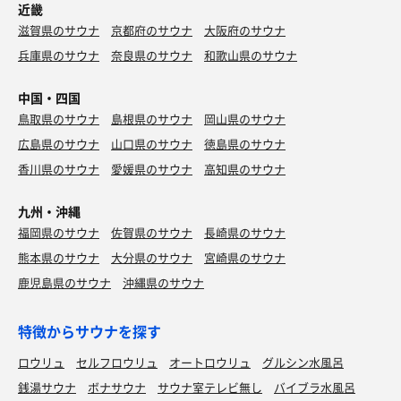
近畿
滋賀県のサウナ
京都府のサウナ
大阪府のサウナ
兵庫県のサウナ
奈良県のサウナ
和歌山県のサウナ
中国・四国
鳥取県のサウナ
島根県のサウナ
岡山県のサウナ
広島県のサウナ
山口県のサウナ
徳島県のサウナ
香川県のサウナ
愛媛県のサウナ
高知県のサウナ
九州・沖縄
福岡県のサウナ
佐賀県のサウナ
長崎県のサウナ
熊本県のサウナ
大分県のサウナ
宮崎県のサウナ
鹿児島県のサウナ
沖縄県のサウナ
特徴からサウナを探す
ロウリュ
セルフロウリュ
オートロウリュ
グルシン水風呂
銭湯サウナ
ボナサウナ
サウナ室テレビ無し
バイブラ水風呂