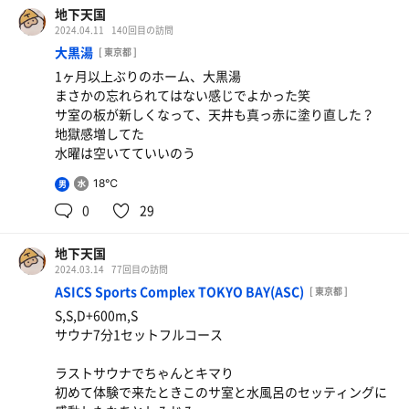
地下天国
2024.04.11
140回目の訪問
大黒湯
[ 東京都 ]
1ヶ月以上ぶりのホーム、大黒湯
まさかの忘れられてはない感じでよかった笑
サ室の板が新しくなって、天井も真っ赤に塗り直した？
地獄感増してた
水曜は空いてていいのう
18℃
男
0
29
地下天国
2024.03.14
77回目の訪問
ASICS Sports Complex TOKYO BAY(ASC)
[ 東京都 ]
S,S,D+600m,S
サウナ7分1セットフルコース
ラストサウナでちゃんとキマり
初めて体験で来たときこのサ室と水風呂のセッティングに