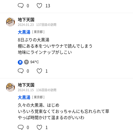
0
13
地下天国
2024.01.23
137回目の訪問
大黒湯
[ 東京都 ]
8日ぶりの大黒湯
棚にある本をついサウナで読んでしまう
地味にラインナップがしこい
94℃
男
0
1
地下天国
2024.01.15
136回目の訪問
大黒湯
[ 東京都 ]
久々の大黒湯、はじめ
いろいろ覚束なくておっちゃんにも忘れられて草
やっぱ時間かけて温まるのがいいわ
0
1