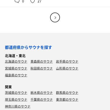
0
27
・20度くらい
サウナが熱いからもうちょっと冷たくてもよいなぁー！
■■感想■■
全体的にこじんまりとした感じ
キレイだけど、場所柄か洗い場やサウナ内での場所取りが
目立つ
整いスペースが更衣室に椅子一個という悲しさ…洗い場の
椅子で休憩
都道府県からサウナを探す
ちょっと遠いので、リピートはなし
北海道・東北
北海道のサウナ
フトンカラデテヨカッタ度：★★☆
青森県のサウナ
岩手県のサウナ
宮城県のサウナ
秋田県のサウナ
山形県のサウナ
福島県のサウナ
関東
茨城県のサウナ
栃木県のサウナ
群馬県のサウナ
埼玉県のサウナ
千葉県のサウナ
東京都のサウナ
神奈川県のサウナ