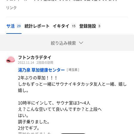
リンク
サ活
統計レポート
イキタイ
登録施設
29
15
3
絞り込み検索
フトンカラデタイ
2022.11.14
2回目の訪問
湯乃泉 草加健康センター
[ 埼玉県 ]
2年ぶりの草加！！！
しかもずっと一緒にサウナイキタカッタ友人と一緒、嬉し
嬉し。
10時半にインして、サウナ室は3〜4人
え？こんな空いてて良いんですか？と上段へ
はい。
調子乗りました。
2分でギブ。