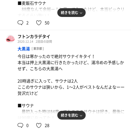
今も気持ち良い。
■麦飯石サウナ
■水風呂
年内最後のサ活、とても気持ち良い締め括り。
88度なんて余裕ー！と思って入ったけど、本当ビックリ
・サンダートルネード
続きを読む
するぐらい熱い！
シングル、しかもトルネードって！もう最高過ぎでしょ
今年はサウナと出逢えて。本当に幸せな一年だったなー
調子乗って1番上に行ったけど、耐えられない！！2段目く
2
50
何回も何回も入って、整わせてもらった
らいに下がるも、熱い！
・その他水風呂 笑
フトンカラデテヨカッタ度：★★★
チリチリと痛いくらい、、
うーーーーーん 個人的には中途半端であんまり。
フトンカラデタイ
なんだここのサウナ！！半端ない！！
2020.12.14
2回目の訪問
長くはいれないのに（最長でも9分）汗が噴き出るくら
■アウフグース
大黒湯
[ 東京都 ]
い、、最高過ぎた、、
奇跡的に五塔熱子さんの熱波を受けられることに！！
今日は寒かったので絶対サウナイキタイ！
初めてのアウフグース、調子に乗って一番上に…あっつ
本当は押上大黒湯に行きたかったけど、湯冷めの予感しか
◾️スチームサウナ
かったー！！最高
せず、こちらの大黒湯へ
フロントで塩を買って塗り塗り。
これがプロの熱波、気持ち良くておかわりしたかった！
これがすごい！溶けると保湿力の高い、ちょっとぬるっと
20時過ぎに入って、サウナは2人
する感じで最高だった。
ここのサウナは狭いから、1〜2人がベストなんだよなーー
スチーム内に水道が有り、水を撒くと、湿度爆上がりのス
■■感想■■
贅沢だけど
チームサウナに！！
期待を越える最高のサウナ施設
ニューウイングからすっかりハマった湿度高いサウ
ケロサウナ、蒸サウナが好き！そして何より、整いスペー
■サウナ
ナ、、最高。また行きたい
スの多さ！
最初入った時は84度、でもここのサウナは好き。最後に
ゴロンできる椅子もたくさん、上の階にはベンチでゴロン
続きを読む
は90度になってた！
■水風呂
も！！
サウナストーンあるから、ロウリュしたい、、熱波浴び
0
28
15度、熱いサウナの後だから、本当に素晴らしい！バイ
たいよー！！