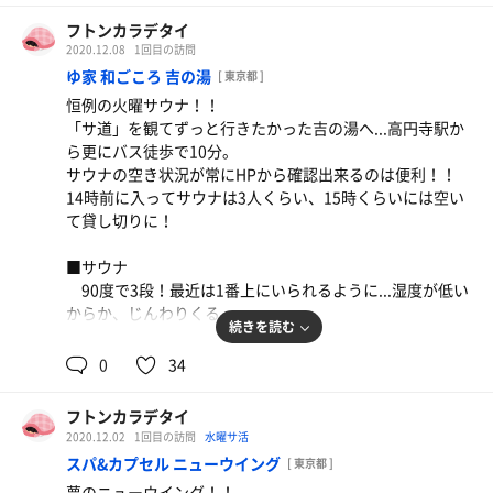
ブラで全然羽衣出来ないし、外だし、気持ち良い！
本当、良かった、またレディースデー 行きたい。
あの広さもいいなー
フトンカラデタイ
■水風呂
2020.12.08
1回目の訪問
フトンカラデテヨカッタ度：★★★★★
・20度、他のお風呂設備と比較すると、ここの水風呂は広
◾️お風呂
ゆ家 和ごころ 吉の湯
[ 東京都 ]
い気がする
色々な種類がある中、もう間違いなく露天風呂の草津が
恒例の火曜サウナ！！
サウナ出てすぐのシャワーの水はキンキンなので、頭か
最高
「サ道」を観てずっと行きたかった吉の湯へ...高円寺駅か
ら何回も浴びる！気持ち良い
生きてて良かったなぁと何回も思った笑
ら更にバス徒歩で10分。
サウナの空き状況が常にHPから確認出来るのは便利！！
■■感想■■
14時前に入ってサウナは3人くらい、15時くらいには空い
整いイスは脱衣所にしかないのが残念だけど、近くて行き
■■感想■■
て貸し切りに！
やすいことと、混んでないこと（特にサウナが）サウナの
最初は地元おばさま達の勢いと集団力、そして薬草風呂と
温度が高くて気持ち良いとこ、好き♡
硫黄が混ざった匂いに、う、、っとなった
■サウナ
寒い日のサウナ、最高
けど、人が勧めるのも分かる、サウナがどっちも最高で、
90度で3段！最近は1番上にいられるように...湿度が低い
今までで一番ぐるぐるしたし、動線も素晴らしい！！
からか、じんわりくる
フトンカラデテヨカッタ度：★★☆
何時間でもいれる、もはやスミタイ。
続きを読む
■水風呂
0
34
フトンカラデテヨカッタ度：★★★
・17〜18度くらいみたいだけど、体感は15度くらい。バ
イブラのおかげなのかと思うけど、露天だからもあるのか
フトンカラデタイ
な？
2020.12.02
1回目の訪問
水曜サ活
キンキンで気持ち良かった〜！
スパ&カプセル ニューウイング
[ 東京都 ]
夢のニューウイング！！