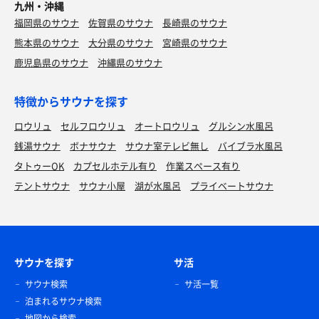
九州・沖縄
福岡県のサウナ
佐賀県のサウナ
長崎県のサウナ
熊本県のサウナ
大分県のサウナ
宮崎県のサウナ
鹿児島県のサウナ
沖縄県のサウナ
特徴からサウナを探す
ロウリュ
セルフロウリュ
オートロウリュ
グルシン水風呂
銭湯サウナ
ボナサウナ
サウナ室テレビ無し
バイブラ水風呂
タトゥーOK
カプセルホテル有り
作業スペース有り
テントサウナ
サウナ小屋
湖が水風呂
プライベートサウナ
サウナを探す
サ活
サウナ検索
サ活一覧
泊まれるサウナ検索
地図から検索