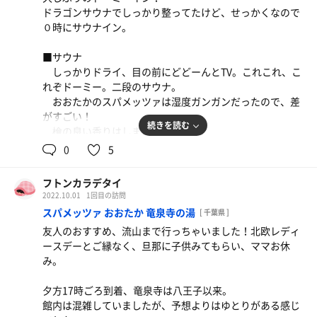
足度
ドラゴンサウナでしっかり整ってたけど、せっかくなので
やはり水風呂は広い気がする
０時にサウナイン。
■■感想■■
■サウナ
久しぶりの大黒湯、サウナが広く綺麗になっていたのはす
しっかりドライ、目の前にどどーんとTV。これこれ、こ
ごく良かった！
れぞドーミー。二段のサウナ。
近いし空いてるし素晴らしいけど、やっぱり整いイスがな
おおたかのスパメッツァは湿度ガンガンだったので、差
いのが残念過ぎる。
がすごい！
そしてサウナ室広くなったことにより、温度が低くなった
続きを読む
檜の良い香りはしました！
ような、、？
0
5
■水風呂
・なんのジョーダン？ってくらい小さい、昔のお風呂みた
フトンカラデテヨカッタ度：★☆☆
フトンカラデタイ
いで入りにくい。
2022.10.01
1回目の訪問
温度は14〜15度のキンキン！湯船大きくしてくれーーー
スパメッツァ おおたか 竜泉寺の湯
[ 千葉県 ]
ー
友人のおすすめ、流山まで行っちゃいました！北欧レディ
ースデーとご縁なく、旦那に子供みてもらい、ママお休
み。
■■感想■■
うーーーーーーん…やっぱり水風呂が今までで一番微妙だ
夕方17時ごろ到着、竜泉寺は八王子以来。
ったかも…
館内は混雑していましたが、予想よりはゆとりがある感じ
風呂上がりのアイス、カルピス味が美味しかった。