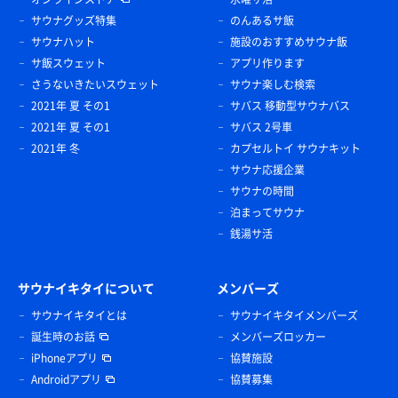
サウナグッズ特集
のんあるサ飯
サウナハット
施設のおすすめサウナ飯
サ飯スウェット
アプリ作ります
さうないきたいスウェット
サウナ楽しむ検索
2021年 夏 その1
サバス 移動型サウナバス
2021年 夏 その1
サバス 2号車
2021年 冬
カプセルトイ サウナキット
サウナ応援企業
サウナの時間
泊まってサウナ
銭湯サ活
サウナイキタイについて
メンバーズ
サウナイキタイとは
サウナイキタイメンバーズ
誕生時のお話
メンバーズロッカー
iPhoneアプリ
協賛施設
Androidアプリ
協賛募集