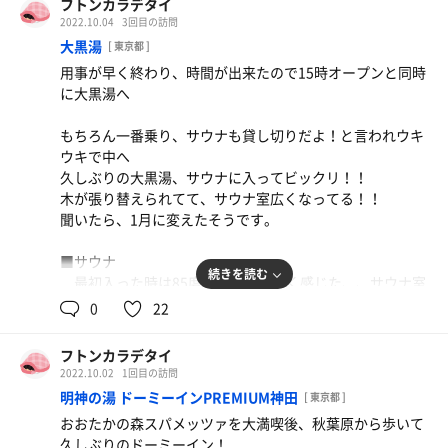
フトンカラデタイ
2022.10.04
3回目の訪問
大黒湯
[ 東京都 ]
用事が早く終わり、時間が出来たので15時オープンと同時
に大黒湯へ
もちろん一番乗り、サウナも貸し切りだよ！と言われウキ
ウキで中へ
久しぶりの大黒湯、サウナに入ってビックリ！！
木が張り替えられてて、サウナ室広くなってる！！
聞いたら、1月に変えたそうです。
■サウナ
続きを読む
最初入った時は85度くらい、ぬるく感じた、、サウナ室
が拡張されたからか、全体的に体感温度が低くなっ
0
22
た、、？
上段で12分×3回
フトンカラデタイ
私にしてはずいぶん結構長くいれるな
2022.10.02
1回目の訪問
明神の湯 ドーミーインPREMIUM神田
[ 東京都 ]
■水風呂
おおたかの森スパメッツァを大満喫後、秋葉原から歩いて
・20度、正直ぬるいけどバイブラのおかげでまぁまぁの満
久しぶりのドーミーイン！