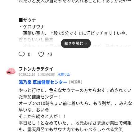
れたけど友人が当たったので入れることに！ありがたやー
入った瞬間、故障？と思うくらいのミスト、というか、
もはや雨
ぬるい上にずっと雨みたいに水が降ってくるので、笑っ
■サウナ
ちゃった
・ケロサウナ
薄暗い室内、上段で5分ですでに汗ビッチョリ！いや、
■水風呂
香りもいいし最高
18度くらいであんまりかな？と思いきや、水深100cm！
続きを読む
途中ちょっと混み始め列もできてたけど、基本はスッと
深くて最高
入れた！
0
43
ドボン！って全身浸かったらプールみたいで、気持ち良
・蒸サウナ
かったー
友人のおかけで入室、8分間です！と言われたけど、あ
フトンカラデタイ
っつい！！！
2020.12.16
1回目の訪問
水曜サ活
皮膚も痛いし、息は出来ないし、どうしようかと思った
■■感想■■
湯乃泉 草加健康センター
[ 埼玉県 ]
結局6分でギブアップ！次はいるなら、シングル水風呂
まず、動線が良い、サウナ出て左側に汗を流すシャワー、
やっと行けた、色んなサウナーの方からおすすめされてい
決めまくってからにしたい
その反対側に水風呂
た草加健康センター！
・岩サウナ
そこから外に出ると整いスペースのベンチ、思わずゴロ
オープンの10時ちょい前に着いたら、もう列が、、みんな
ひろーーーい！上段でも、ケロよりは汗は出ず。
ン。
早いな、おい🤚
・薪サウナ
そこから続々と人が！！
人生初の薪サウナ、7〜8分あっという間
ずっと高いと思っていたけど、温泉も気持ち良かったし、
平日だし！となめていた、、地元おばさま達が集団で何組
一番薪に近い席に座ったけども、そこまで熱くなく香り
タオルとか持っていけばコスパ良。
も、露天風呂でもサウナ内でもしゃべるしゃべる笑笑
と雰囲気を楽しむものかな
しかも温泉のおかげなのか、お風呂出てから3時間たった