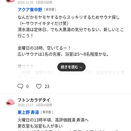
蒸気がワワワッと出る！
2020.11.20
1回目の訪問
アクア東中野
[ 東京都 ]
■水風呂
なんだかモヤモヤするからスッキリするためサウナ探し
・露天と室内に2つありけど、どっちも20度。露天のが広
（←サウナイキタイだけ笑）
くて快適！
清水湯は定休日、でも大黒湯の気分でもない、新しいとこ
ちょっとぬるいけど、今の時期の露天なので肌寒くまぁ
行こう！
ちょうど良いかな
金曜日の18時、空いてるー！
■■感想■■
広いサウナは1名の先客、浴室は5〜8名程度かな。
街の銭湯に2つのサウナがあるのはすごく得した気持ちに
なる！
■サウナ
続きを読む
大露天風呂はアルカリなんちゃら？で、超独特な香りが...
・86度、湿度が高く、2〜3分で汗だくに...湿度があると本
硫黄？
24℃
当にキツイなぁ...
女
休憩スペースはハンモックもあり、ゴロンも可能なイス
でも広いサウナ室に1〜2人なので快適
0
23
も！ただ整いかけてフラフラで階段登るのはキツいなぁ
■水風呂
開店と同時だったからか、常連のおばさま達が露天風呂で
フトンカラデタイ
・14度！きたー♡キンキンで最高
盛り上がってる、でも皆さま感じ良く、嫌な感じはなし
2020.11.17
1回目の訪問
誰に言えばいいか分からないけど、ありがとうございま
スチームの中では、この辺りの良いサウナを教えてくれる
東上野 寿湯
[ 東京都 ]
す。
ヌシがいて、氷まで分けてくれて嬉しかったー！
火曜日の13時半頃、高評価銭湯 寿湯へ
・24度の屋外プール
更衣室も浴室も人が多い
14度の水風呂の後だと、もちろんぬるく感じるけど、サ
フトンカラデテヨカッタ度：★★☆