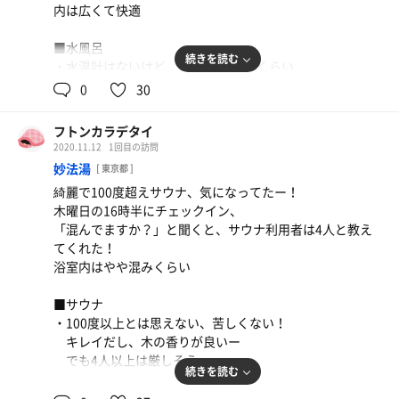
内は広くて快適
■水風呂
続きを読む
・水温計はないけど、体感13〜15度くらい
かなりキンキンで染みる〜！
0
30
スタッフさんに温度確認すると、17〜18度とのこと、い
やもっと冷たいよ！
フトンカラデタイ
2020.11.12
1回目の訪問
■■感想■■
妙法湯
[ 東京都 ]
安心のドーミーインのサウナ
綺麗で100度超えサウナ、気になってたー！
ここは動線も素晴らしく、水風呂とサウナが向かい合わせ
木曜日の16時半にチェックイン、
でそこにベンチもある！
「混んでますか？」と聞くと、サウナ利用者は4人と教え
でもオススメは露天風呂での外気浴！
てくれた！
空いている時限定だけど、露天風呂のヘリに座って、かな
浴室内はやや混みくらい
り冷たい釧路の風、最高！！
■サウナ
・100度以上とは思えない、苦しくない！
フトンカラデテヨカッタ度：★★★
キレイだし、木の香りが良いー
でも4人以上は厳しそう...
続きを読む
■水風呂