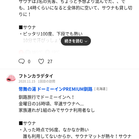
サウナは3名の先客、ちょっと予想より混んでた、、で
ウナ後に泳げる幸せ
も、14時くらいになると全体的に空いて、サウナも貸し切
りに！
■■感想■■
街の銭湯の中ではかなり広い気がする！
■サウナ
サウナ、水風呂、ジェットバス、あつ湯、シルキー風呂、
・ピッタリ100度、下段でも熱い
高濃度炭酸泉、露天にプールまで、、かなり楽しめる！
10分で汗びっしょり！気持ち良い！
続きを読む
サ活を読む限り、混んでるかな？と覚悟して行きましたが
女湯はそうでもないかも！
100℃
19℃
■水風呂
女
お風呂楽しみつつ、サ活したい時はまた行きたい！！
・体感が19度くらい
0
27
バイブラあるけど、サウナが熱いからか、ぬるく感じて
帰りには10年前までよく行ってた中華料理店『十番』でタ
しまうよー
ンメンを...野菜の量は減った気がするけど美味しかったー
フトンカラデタイ
15度くらいにして欲しい、、泣
♡
2020.11.15
1回目の訪問
幣舞の湯 ドーミーインPREMIUM釧路
[ 北海道 ]
■■感想■■
フトンカラデテヨカッタ度：★★★
釧路旅行でドーミーインへ！
期待通りの良いサウナ！高温最高
金曜日の16時頃、早速サウナへ...
しっかり整って、4セット後もしばらくホワホワしてずっ
家族連れが1組のみでサウナ利用者なし
と気持ち良かった
水風呂がもうちょっと冷たかったら、もっと良いなー
■サウナ
露天風呂がある銭湯が好きだー！！
・入った時点で96度、なかなか熱い
誰も利用してないからか、サウナマットが熱々！サウナ
フトンカラデテヨカッタ度：★★★