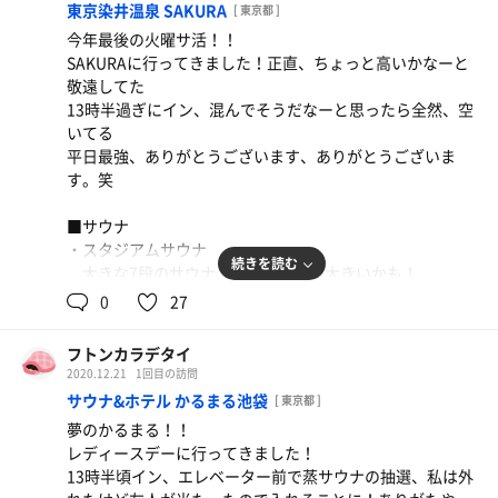
■■感想■■
東京染井温泉 SAKURA
[ 東京都 ]
冷たさも広さもちょうど良く、好みだったーやっぱり14度
小さい頃から通っていた『てまりの湯』でサ活が出来る
今年最後の火曜サ活！！
くらいが好きだな
とは...真ん中のぬる湯を水風呂に変えてくれて感謝しかな
SAKURAに行ってきました！正直、ちょっと高いかなーと
い。
敬遠してた
■サ飯
サウナは温度も高いし、良い。ぜひロウリュさせて欲し
13時半過ぎにイン、混んでそうだなーと思ったら全然、空
オロポもあり、サウナーを認知している模様
い。すいているのでゴロン可能。
いてる
手作り餃子とビールで最高
ただ、整いスペースがないので、水風呂の縁か洗い場の椅
平日最強、ありがとうございます、ありがとうございま
子なのが残念。
す。笑
■■感想■■
多分サウナはロウリュがある源氏の森のサウナ の方が良
妊娠出産し、授乳中はサ活が出来ずイライラが溜まりに
■サウナ
さそう…
溜まっていた。
・スタジアムサウナ
次回は必ず奇数日に行く！
旦那に当たり散らし、いつ旦那を粗大ゴミに出すかばか
続きを読む
大きな7段のサウナ！今までで一番大きいかも！
ジョンのびはとにかく露店が素晴らしかった！
り考えていたけど、サウナのおかげで全てのことがどうで
一番上は2名しか座れなかったため、上から2段目に…
0
27
地元ではいつも「てまりの湯」に入っていたけど、サウ
も良くなった。
じんわーりあったかい、これは汗が出るまでは時間がか
ナあることも含め、今後はこっちがいい！
やはりサウナは人生に必要。
かるな。と思っていたら、
フトンカラデタイ
1時間に1回のオートロウリュが！！
フトンカラデテヨカッタ度：★★☆
2020.12.21
1回目の訪問
フトンカラデテヨカッタ度：★★★
最初ちょっとだけで。つまらーんと思っていたら、急に
サウナ&ホテル かるまる池袋
[ 東京都 ]
ザバーーー！！と滝のように水が！
夢のかるまる！！
一気にむっしむしに！！これ、30分に1回はやって欲し
レディースデーに行ってきました！
い。
13時半頃イン、エレベーター前で蒸サウナの抽選、私は外
・ミストサウナ