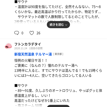
■サウナ
・20度を指してた水風呂はそこまで冷たくはないので掛け
・温度計は90度を指してたけど、全然そんなない、75〜8
湯用に、、
くらいかな。最近高温ばかり行ってたからか、物足りず...
・つっめたいプールは14〜6度くらいで、泳いでる人はい
サウナマットの数で人数制限してるとのことでしたが、
なかったけど、頭までつかれて幸せ〜
2枚使っている人もいてマナーが気になった。
続きを読む
■■感想■■
■水風呂
0
26
かなり期待して行ったにも関わらず、その期待のはるか上
・13度を指してたけど、そこまで冷たくはない気が、、
に行く最高さだった！
16〜7度くらいかな。
サウナ、水風呂、整いイス、動線最高。整いイスの前に大
フトンカラデタイ
広さはあって、場所もサウナ前で良い！
型扇風機...分かってる。
2020.11.24
1回目の訪問
本当、ありがとうございます。
新宿天然温泉 テルマー湯
[ 東京都 ]
■■感想■■
恒例の火曜日サ活！！
全体的に古く、サウナ室の木もボロボロになっていて気に
しきじ、sauna labo、テルマー、ルビーパレス、色んなサ
ご褒美に（なんの？）憧れのテルマー湯へ
なった
ウナに行ったけど、私はニューウイングがダントツ一番好
13時半に入ると、すでにサウナは混んでる！でも15時くら
オモチャ湯？とか謎な風呂は正直要らないし、HPの雰囲
き。
いには3〜4人に、空いてきたらゴロンしてる人いる
気と実際のギャップがあり、せっかく露天風呂まであるの
シンプル、無駄なし、私はここに住みたいよ。
に、色々もったいないなーと思った
■サウナ
そして、マナー大事。自分も気をつけよ
フトンカラデテヨカッタ度：★★★★★
・89〜91度、久しぶりのオートロウリュ、やっぱグッと体
感温度上がるし、いい！
フトンカラデテヨカッタ度：★☆☆
サ飯はニューウイングから出て、大好きな亀戸餃子へ、、
高温だったけどなぜか1番上にいれた
🥟 笑笑
・塩スチーム 50度