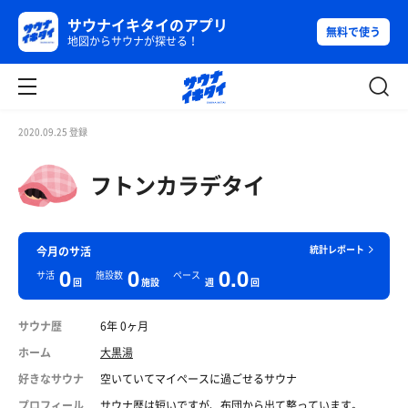
サウナイキタイのアプリ
無料で使う
地図からサウナが探せる！
2020.09.25 登録
フトンカラデタイ
統計レポート
今月のサ活
0
0
0.0
サ活
施設数
ペース
回
施設
週
回
サウナ歴
6年 0ヶ月
ホーム
大黒湯
好きなサウナ
空いていてマイペースに過ごせるサウナ
プロフィール
サウナ歴は短いですが、布団から出て整っています。