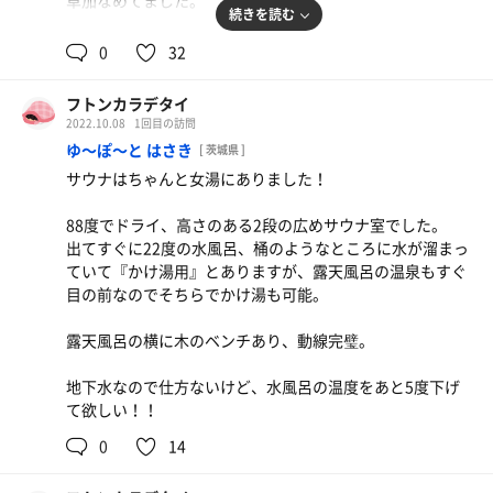
草加なめてました。
続きを読む
■サウナ
0
32
死ぬほど熱い
上段4分、中断5分、下段8分が最長
フトンカラデタイ
一番下でも汗だっくだく。
2022.10.08
1回目の訪問
ゆ〜ぽ〜と はさき
[ 茨城県 ]
■水風呂
サウナはちゃんと女湯にありました！
・15.6度、羽衣なんかまとえない。
88度でドライ、高さのある2段の広めサウナ室でした。
■■感想■■
出てすぐに22度の水風呂、桶のようなところに水が溜まっ
久しぶりの草加
ていて『かけ湯用』とありますが、露天風呂の温泉もすぐ
記憶よりかなり熱かった、死にかけた。
目の前なのでそちらでかけ湯も可能。
死んでたかも。
外気浴が気持ち良い日で、最高でした？
露天風呂の横に木のベンチあり、動線完璧。
フトンカラデテヨカッタ度：★★★★
地下水なので仕方ないけど、水風呂の温度をあと5度下げ
て欲しい！！
0
14