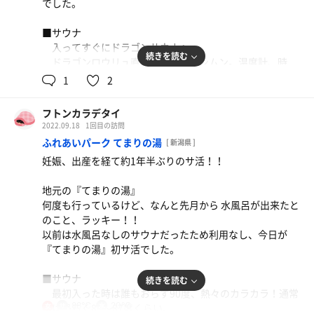
でした。
■サウナ
フトンカラデテヨカッタ度：★☆☆
入ってすぐにドラゴンサウナへ
続きを読む
ドラゴンロウリュ直後で、湿度ムンムン。温度計、時
計、なにもなし。
1
2
3段目で湿度を感じつつ久しぶりのサウナを味わう。汗
なのか、湿度のアレなのか、すぐにびっしょり。
フトンカラデタイ
メディテーションサウナもロウリュで蒸し蒸し。こっち
2022.09.18
1回目の訪問
もなかなか気持ち良い！
ふれあいパーク てまりの湯
[ 新潟県 ]
塩サウナは本当に久しぶり、ここはスチームサウナなの
妊娠、出産を経て約1年半ぶりのサ活！！
で湿度はもちろん高め。
メディテーション以外は待ちなし。週末でもしっかりマ
地元の『てまりの湯』
イペースで楽しめた！
何度も行っているけど、なんと先月から 水風呂が出来たと
のこと、ラッキー！！
■水風呂
以前は水風呂なしのサウナだったため利用なし、今日が
・最高、2個とも最高。
『てまりの湯』初サ活でした。
私は14〜15度くらいが好みなので、どちらも素晴らしか
った。
■サウナ
続きを読む
最初入った時は誰もおらず90度、熱々のカラカラ！通常
■■感想■■
88℃
20℃
時は恐らく85〜87度くらい。
女
楽しみにしてたスパメッツァ、サウナーの友人のおすすめ