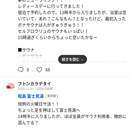
■■感想■■
レディースデーに行ってきました！
サウナ、水風呂、整いイスの動線は完璧。
宿泊で予約したので、13時半から入りましたが、浴室は空
あと比較的、マナーも良く心地良く過ごせたなー
いていて、あれ？こんなもん？となったけど、最初入った
近所にあったら、かなりの頻度で通う！
ボナサウナは人がぎゅうぎゅう！！
ただ唯一、鍵の受け渡し2時間制は女性にはキツイ！
セルフロウリュのサウナもいっぱい！
サウナは2時間でちゃんと出るから、脱衣所にはいさせて
15時過ぎくらいからちょっと空いたかなー
欲しいよー泣
■サウナ
最近色々なサウナに行くようになって、各銭湯&サウナに
・ボナサウナ
ついてアレコレ思うところが増えた気がする！
続きを読む
温度計は90度を指してたけど、下段でもあっつい！気持
ここがこうなったらもっと良いなーとか、ちょっとした工
ち良い！途中からは中段でじっくり...12分。汗ビッチョ
0
66
夫でもっと整いそうだなーとか、、なかなか偶然さんみた
リ！！
いには言えないけど、、
・セルフロウリュサウナ
フトンカラデタイ
入った瞬間からアロマのいい香り！いったい何度かは知
フトンカラデテヨカッタ度：★★☆
2020.12.01
1回目の訪問
らんが、蒸されたー！
昭島 富士見湯
[ 東京都 ]
上段にいたけど次々に皆様ロウリュして（もちろん声か
恒例の火曜日サ活！！
けあり）まぁーあつい！しかもロウリュした人が団扇で仰
ちょっと足を伸ばして富士見湯へ
いだくれて、最高。ボナサウナもいいけど、こっちもすご
14時半に入りましたが、ほぼ全員がサウナ利用者、微妙に
い好き！！
混んでる？
■水風呂