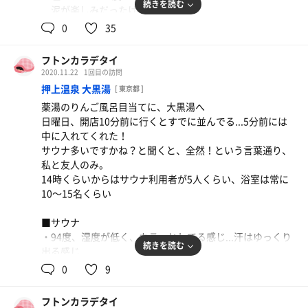
続きを読む
泥が楽しみだったけど、効果は謎
目に入ったらかなり痛いので、コンタクトユーザーはメガ
0
35
ネのがいいかも
スチームサウナは日曜に行った押上 大黒湯が最高だったな
フトンカラデタイ
ー
2020.11.22
1回目の訪問
押上温泉 大黒湯
[ 東京都 ]
薬湯のりんご風呂目当てに、大黒湯へ
■水風呂
日曜日、開店10分前に行くとすでに並んでる...5分前には
・15度！備長炭入ってた
中に入れてくれた！
深さもあるし、途中ぬるくなることもなく、最高
サウナ多いですかね？と聞くと、全然！という言葉通り、
私と友人のみ。
■■感想■■
14時くらいからはサウナ利用者が5人くらい、浴室は常に
夢のテルマー湯、やっぱり良かった！
10〜15名くらい
全体的にキレイで、タオルのおかわりもあり、メイク落と
しや洗顔、ボディクリームやヘアエッセンスまで、かなり
■サウナ
充実。
・94度、湿度が低く、カラッとしてる感じ...汗はゆっくり
まだまだ味わい足りない！次はサ飯含め、岩盤浴のロウリ
続きを読む
出る感じ
ュも体験したい。
今は定員減らして4人までみたい
0
9
・スチームのヨモギサウナは50度くらい
フトンカラデテヨカッタ度：★★★
塩もあり、香りも良くてずっと入れる感じ 数分に1回
フトンカラデタイ