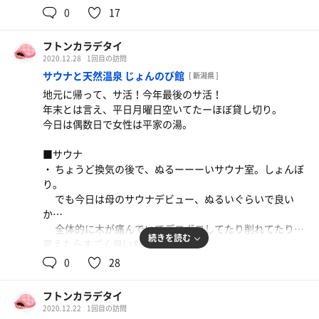
久しぶりのサウナ、最高！！綺麗です。
0
17
だけあって最高でした！
途中子供が出口を開けて中にいる母親と話したりして、
ドラゴンロウリュを最上段で2回味わえ、その後の14度の
温度が下がる、、開けっ放しはやめてくれ、、
水風呂、頑張って歩いてゴロンで外気浴。
フトンカラデタイ
しかし、気持ち良かったー！！
整いまくりました。
2020.12.28
1回目の訪問
身体はぐったりとなるくらい、サ活した感。
サウナと天然温泉 じょんのび館
[ 新潟県 ]
■水風呂
地元に帰って、サ活！今年最後のサ活！
近くの国上山の天然地下水、20度前後
また浴びたい、ドラゴンロウリュ🐉
年末とは言え、平日月曜日空いてたーほぼ貸し切り。
以前は塗る湯だった真ん中の丸い湯船が水風呂になって
フトンカラデテヨカッタ度：★★★★★
今日は偶数日で女性は平家の湯。
いて、感謝。
広さや深さもちょうど良いので、あと5度下げてくれた
■サウナ
ら最高。
・ ちょうど換気の後で、ぬるーーーいサウナ室。しょんぼ
ただ、やはり子供が水風呂で遊んでいたりするので、気
り。
になる人は気になるかも。。
でも今日は母のサウナデビュー、ぬるいぐらいで良い
か…
■サ飯
全体的に木が痛んでいてデコボコしてたり削れてたり…
以前は座敷の大広間だったのが、綺麗な食堂になってい
続きを読む
変えたらすごく良いだろうなー
ました！
2回目は本来の温度で94度くらい、これは気持ち良かっ
0
28
うちはいつも寺泊魚市場でお寿司を買って個室（5時間
たー！
で2,000円という破格！！）で食べて、昼寝してるので、
それもおすすめ！
フトンカラデタイ
■水風呂
2020.12.22
1回目の訪問
近くの角田山の地下水、14度くらい