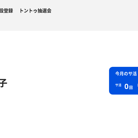
設登録
トントゥ抽選会
今月のサ活
子
0
サ活
回