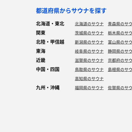
都道府県からサウナを探す
北海道・東北
北海道のサウナ
青森県のサ
関東
茨城県のサウナ
栃木県のサ
北陸・甲信越
新潟県のサウナ
富山県のサ
東海
岐阜県のサウナ
静岡県のサ
近畿
滋賀県のサウナ
京都府のサ
中国・四国
鳥取県のサウナ
島根県のサ
高知県のサウナ
九州・沖縄
福岡県のサウナ
佐賀県のサ
特徴からサウナを探す
ロウリュ
セルフロウリュ
オートロウリュ
グル