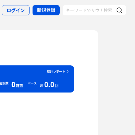
新規登録
ログイン
統計レポート
0
0.0
施設数
ペース
施設
回
週